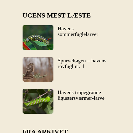
UGENS MEST LÆSTE
Havens
sommerfuglelarver
Spurvehøgen – havens
rovfugl nr. 1
Havens tropegrønne
ligustersværmer-larve
FRA ARKIVET