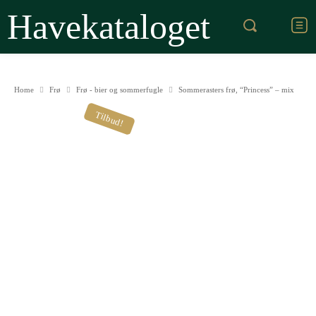
Havekataloget
Home
Frø
Frø - bier og sommerfugle
Sommerasters frø, “Princess” – mix
Tilbud!