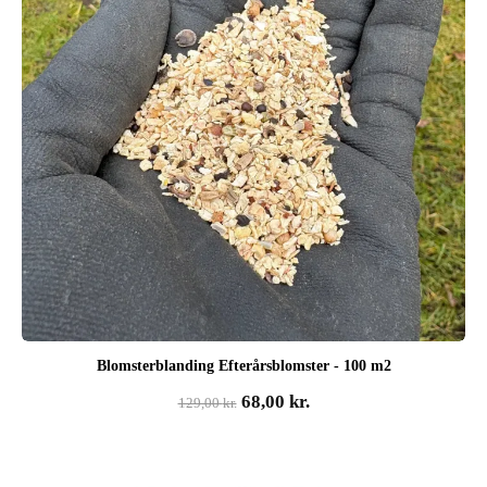
Blomsterblanding Efterårsblomster - 100 m2
Den
Den
68,00
kr.
129,00
kr.
oprindelige
aktuelle
pris
pris
var:
er: