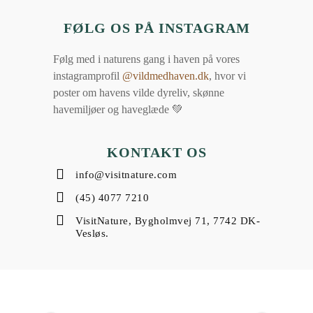
FØLG OS PÅ INSTAGRAM
Følg med i naturens gang i haven på vores
instagramprofil
@vildmedhaven.dk
, hvor vi
poster om havens vilde dyreliv, skønne
havemiljøer og haveglæde 💚
KONTAKT OS
info@visitnature.com
(45) 4077 7210
VisitNature, Bygholmvej 71, 7742 DK-
Vesløs.