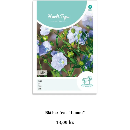
Blå hør frø - "Linum"
13,00
kr.