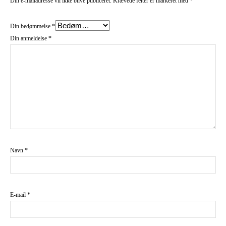
Din e-mailadresse vil ikke blive publiceret.
Krævede felter er markeret med
*
Din bedømmelse
*
Din anmeldelse
*
Navn
*
E-mail
*