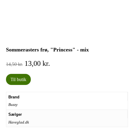
Sommerasters frø, "Princess" - mix
Den
Den
13,00
kr.
14,50
kr.
oprindelige
aktuelle
pris
pris
Til butik
var:
er:
14,50 kr..
13,00 kr..
Brand
Buzzy
Sælger
Haveglad.dk