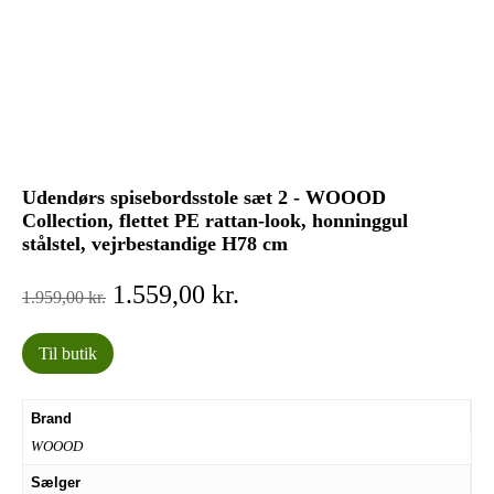
Udendørs spisebordsstole sæt 2 - WOOOD
Collection, flettet PE rattan-look, honninggul
stålstel, vejrbestandige H78 cm
Den
Den
1.559,00
kr.
1.959,00
kr.
oprindelige
aktuelle
pris
pris
Til butik
var:
er:
1.959,00 kr..
1.559,00 kr..
Brand
WOOOD
Sælger