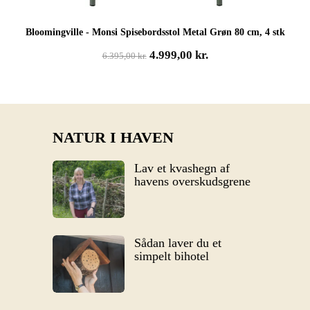
Bloomingville - Monsi Spisebordsstol Metal Grøn 80 cm, 4 stk
Den
Den
4.999,00
kr.
6.395,00
kr.
oprindelige
aktuelle
pris
pris
var:
er:
6.395,00 kr..
4.999,00 kr..
NATUR I HAVEN
Lav et kvashegn af
havens overskudsgrene
Sådan laver du et
simpelt bihotel