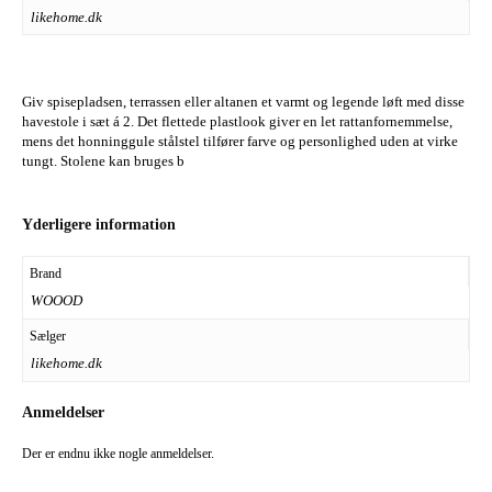
likehome.dk
Giv spisepladsen, terrassen eller altanen et varmt og legende løft med disse
havestole i sæt á 2. Det flettede plastlook giver en let rattanfornemmelse,
mens det honninggule stålstel tilfører farve og personlighed uden at virke
tungt. Stolene kan bruges b
Yderligere information
Brand
WOOOD
Sælger
likehome.dk
Anmeldelser
Der er endnu ikke nogle anmeldelser.