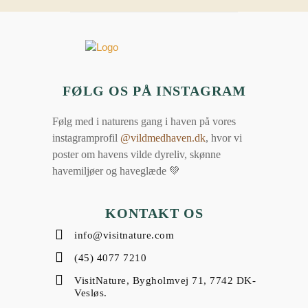
FØLG OS PÅ INSTAGRAM
Følg med i naturens gang i haven på vores
instagramprofil
@vildmedhaven.dk
, hvor vi
poster om havens vilde dyreliv, skønne
havemiljøer og haveglæde 💚
KONTAKT OS
info@visitnature.com
(45) 4077 7210
VisitNature, Bygholmvej 71, 7742 DK-
Vesløs.