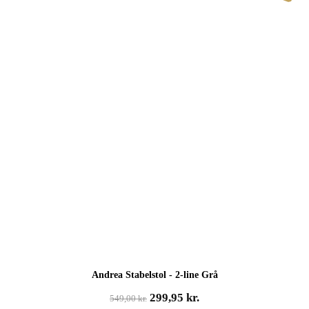
Andrea Stabelstol - 2-line Grå
Den
Den
299,95
kr.
549,00
kr.