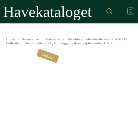
Havekataloget
Home
Havemøbler
Havestole
Udendørs spisebordsstole sæt 2 – WOOOD
Collection, flettet PE rattan-look, honninggul stålstel, vejrbestandige H78 cm
Tilbud!