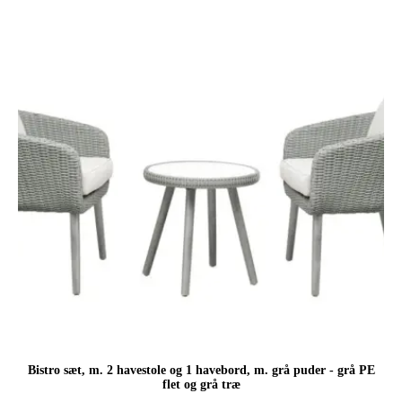
999,00 kr..
799,00 kr..
Bistro sæt, m. 2 havestole og 1 havebord, m. grå puder - grå PE
flet og grå træ