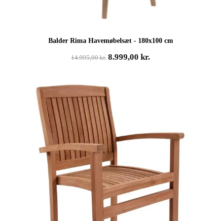
Balder Rima Havemøbelsæt - 180x100 cm
Den
Den
8.999,00
kr.
14.995,00
kr.
oprindelige
aktuelle
pris
pris
var:
er:
14.995,00 kr..
8.999,00 kr..