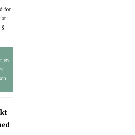
d for
 at
s §
er en
er
sen
ikt
med