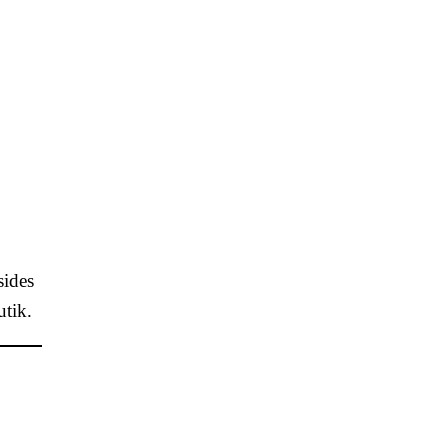
sides
utik.