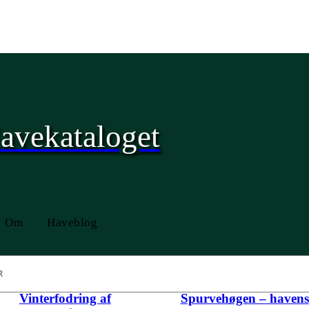
avekataloget
Om
Haveblog
Vinterfodring af
Spurvehøgen – havens