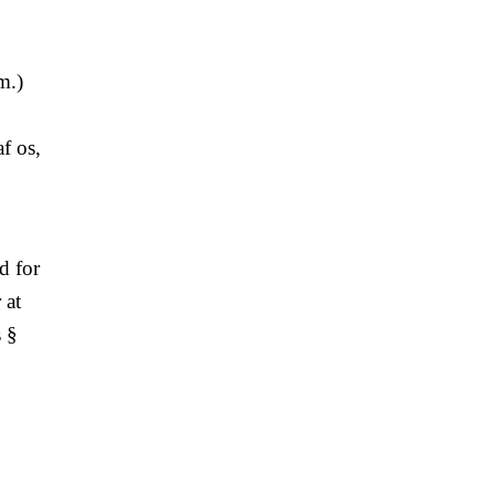
m.)
af os,
d for
 at
s §