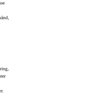
sse
hånd,
ring,
ter
r.