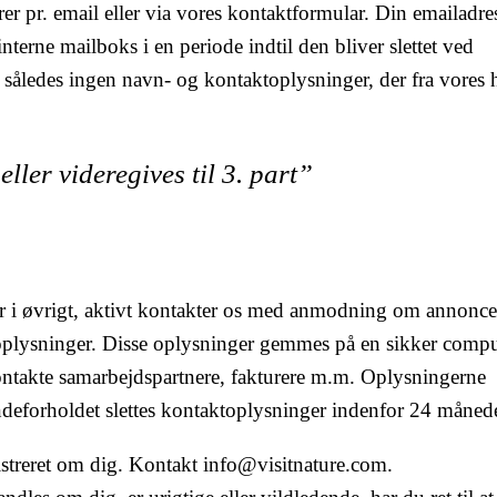
r pr. email eller via vores kontaktformular. Din emailadre
interne mailboks i en periode indtil den bliver slettet ved
 således ingen navn- og kontaktoplysninger, der fra vores 
ler videregives til 3. part”
er i øvrigt, aktivt kontakter os med anmodning om annonce
toplysninger. Disse oplysninger gemmes på en sikker compu
kontakte samarbejdspartnere, fakturere m.m. Oplysningerne
undeforholdet slettes kontaktoplysninger indenfor 24 månede
egistreret om dig. Kontakt info@visitnature.com.