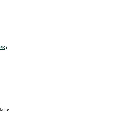
DPR)
g
kelte