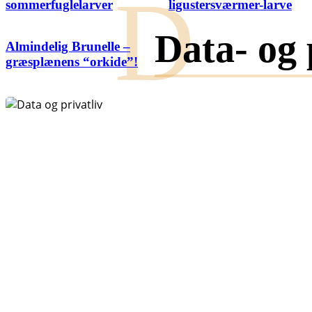
D
sommerfuglelarver
ligustersværmer-larve
Data- og 
Almindelig Brunelle –
græsplænens “orkide”!