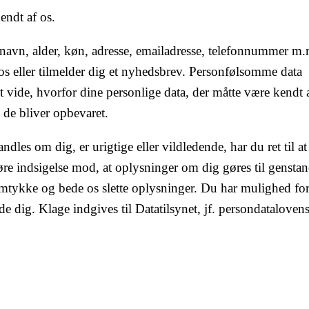
kendt af os.
avn, alder, køn, adresse, emailadresse, telefonnummer m.
os eller tilmelder dig et nyhedsbrev. Personfølsomme data
 at vide, hvorfor dine personlige data, der måtte være kendt 
de bliver opbevaret.
ndles om dig, er urigtige eller vildledende, har du ret til at
 gøre indsigelse mod, at oplysninger om dig gøres til genstan
amtykke og bede os slette oplysninger. Du har mulighed for
 dig. Klage indgives til Datatilsynet, jf. persondataloven