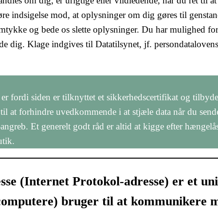
ndles om dig, er urigtige eller vildledende, har du ret til at
 gøre indsigelse mod, at oplysninger om dig gøres til genstan
amtykke og bede os slette oplysninger. Du har mulighed for
 dig. Klage indgives til Datatilsynet, jf. persondataloven
 fordi siden er tilknyttet et sikkerhedscertifikat og tilbyd
 til at forhindre uvedkommende i at stjæle data når du send
angreb. Et generelt godt råd er altid at kigge efter hængelå
tik.
sse (Internet Protokol-adresse) er et un
computere) bruger til at kommunikere 