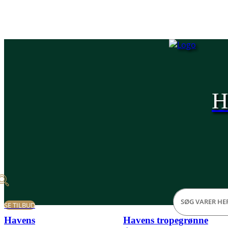
H
SE TILBUD
Havens
Havens tropegrønne