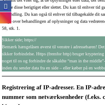
Såfremt det viser sig, at de oplysninger eller data, der beha
kræve disse berigtiget eller slettet. Du kan til enhver tid
behandling. Du kan også til enhver tid tilbagekalde dit s
klage over behandlingen af oplysninger og data vedrørende
58, stk. 1.
Sikker side; https://
Bemærk hængelåsen øverst til venstre i adressebaren! Det er
sikker forbindelse. Https (fremfor http) bruger kryptering
noget til os og forhindre de såkaldte “man in the middle”-
inden du sender data fra en side – eller køber på en webbu
Registrering af IP-adresser. En IP-adre
nummer som netværksenheder (f.eks. 