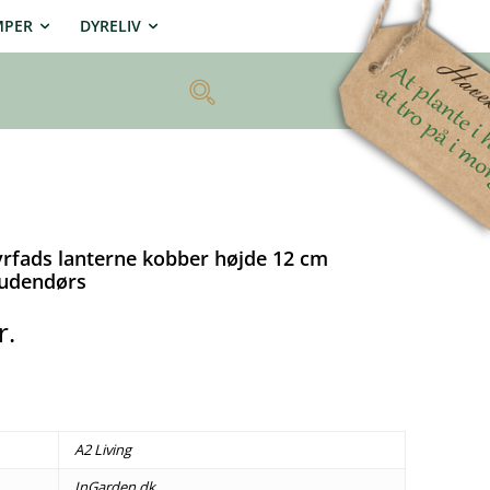
MPER
DYRELIV
fyrfads lanterne kobber højde 12 cm
/udendørs
r.
A2 Living
InGarden.dk