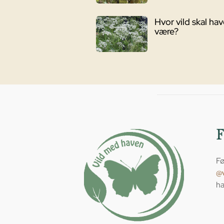
Hvor vild skal ha
være?
Fø
@
ha