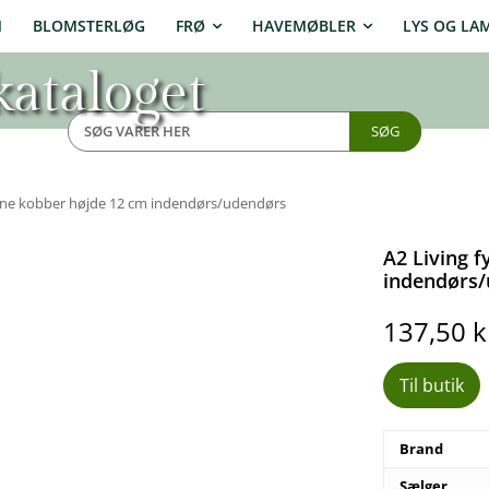
N
BLOMSTERLØG
FRØ
HAVEMØBLER
LYS OG LA
ataloget
SØG
erne kobber højde 12 cm indendørs/udendørs
A2 Living 
indendørs
137,50
k
Til butik
Brand
Sælger