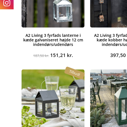
A2 Living 3 fyrfads lanterne i
A2 Living 3 fyrfa
kæde galvaniseret højde 12 cm
kæde kobber h
indendørs/udendørs
indendørs/u
Den
Den
151,21
kr.
397,5
187,50
kr.
oprindelige
aktuelle
pris
pris
Tilbud!
var:
er:
187,50 kr..
151,21 kr..