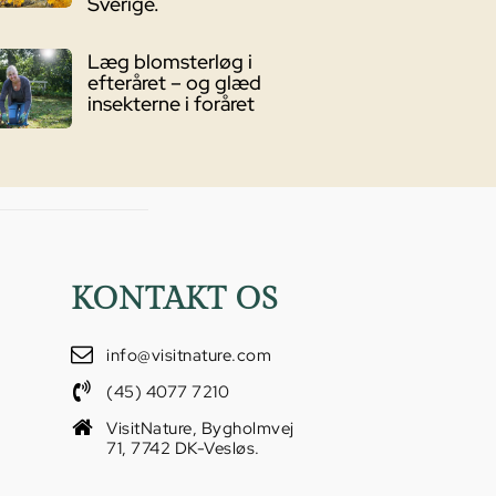
Sverige.
Læg blomsterløg i
efteråret – og glæd
insekterne i foråret
KONTAKT OS
info@visitnature.com
(45) 4077 7210
VisitNature, Bygholmvej
71, 7742 DK-Vesløs.