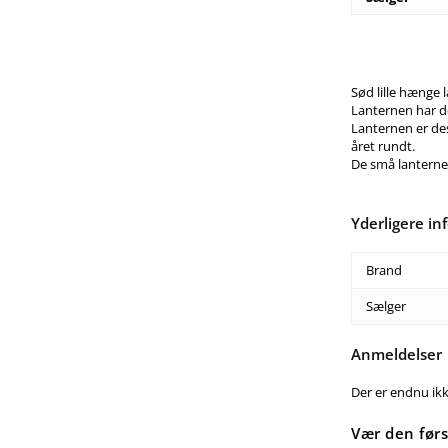
Sød lille hænge l
Lanternen har d
Lanternen er de
året rundt.
De små lanterner
Yderligere in
Brand
Sælger
Anmeldelser
Der er endnu ik
Vær den førs