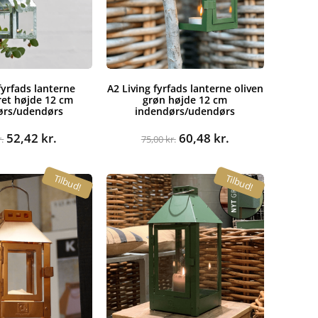
fyrfads lanterne
A2 Living fyrfads lanterne oliven
ret højde 12 cm
grøn højde 12 cm
ørs/udendørs
indendørs/udendørs
Den
Den
Den
Den
52,42
kr.
60,48
kr.
r.
75,00
kr.
oprindelige
aktuelle
oprindelige
aktuelle
pris
pris
pris
pris
Tilbud!
Tilbud!
var:
er:
var:
er:
65,00 kr..
52,42 kr..
75,00 kr..
60,48 kr..