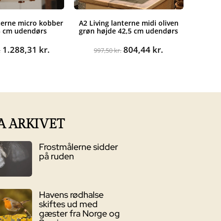
nterne micro kobber
A2 Living lanterne midi oliven
5 cm udendørs
grøn højde 42,5 cm udendørs
Den
Den
Den
Den
1.288,31
kr.
804,44
kr.
.
997,50
kr.
oprindelige
aktuelle
oprindelige
aktuelle
pris
pris
pris
pris
var:
er:
var:
er:
1.447,50 kr..
1.288,31 kr..
997,50 kr..
804,44 kr..
A ARKIVET
Frostmålerne sidder
på ruden
Havens rødhalse
skiftes ud med
gæster fra Norge og