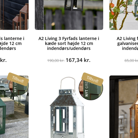
ds lanterne i
A2 Living 3 Fyrfads lanterne i
A2 Living 
øjde 12 cm
kæde sort højde 12 cm
galvanise
dendørs
indendørs/udendørs
indend
Den
Den
0
kr.
167,34
kr.
190,00
kr.
65,00
k
oprindelige
aktuelle
pris
pris
Tilbud!
Tilbud!
var:
er:
190,00 kr..
167,34 kr..