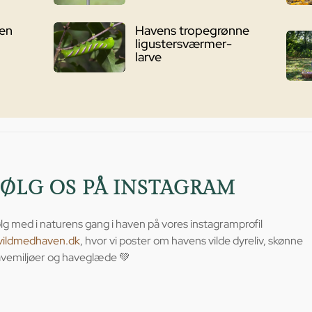
ven
Havens tropegrønne
ligustersværmer-
larve
FØLG OS PÅ INSTAGRAM
lg med i naturens gang i haven på vores instagramprofil
vildmedhaven.dk
, hvor vi poster om havens vilde dyreliv, skønne
vemiljøer og haveglæde 💚