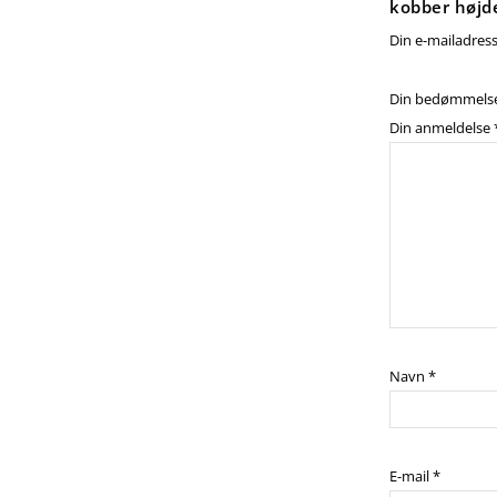
kobber højd
Din e-mailadresse
Din bedømmels
Din anmeldelse
Navn
*
E-mail
*