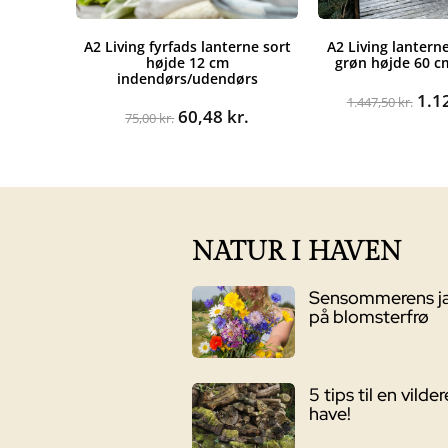
A2 Living fyrfads lanterne sort
A2 Living lantern
højde 12 cm
grøn højde 60 
indendørs/udendørs
De
1.1
1.447,50
kr.
Den
Den
60,48
kr.
opr
75,00
kr.
oprindelige
aktuelle
pris
pris
pris
var:
var:
er:
1.44
75,00 kr..
60,48 kr..
NATUR I HAVEN
Sensommerens j
på blomsterfrø
5 tips til en vilder
have!