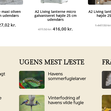
e maxi oliven
A2 Living lanterne micro
A2 Living la
cm udendørs
galvaniseret højde 25 cm
højde 2
udendørs
n
Den
27,02
kr.
1.447,50
kr
Den
Den
416,00
kr.
indelige
aktuelle
477,50
kr.
oprindelige
aktuelle
pris
pris
pris
er:
var:
er:
7,50 kr..
1.127,02 kr..
477,50 kr..
416,00 kr..
UGENS MEST LÆSTE
FR
agt
Havens
sommerfuglelarver
e
Vinterfodring af
havens vilde fugle