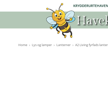
KRYDDERURTEHAVE
Havek
Home
Lys og lamper
Lanterner
A2 Living fyrfads lant