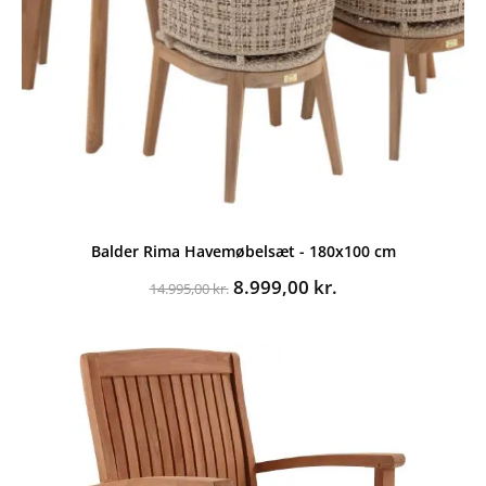
Balder Rima Havemøbelsæt - 180x100 cm
Den
Den
8.999,00
kr.
14.995,00
kr.
oprindelige
aktuelle
pris
pris
var:
er:
14.995,00 kr..
8.999,00 kr..