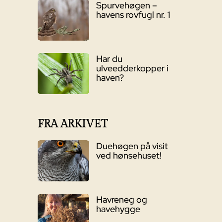
Spurvehøgen –
havens rovfugl nr. 1
Har du
ulveedderkopper i
haven?
FRA ARKIVET
Duehøgen på visit
ved hønsehuset!
Havreneg og
havehygge