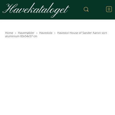
Havekataloget
Home
Havemøbler
Havestole
Havestol House of Sander Aaron sort
aluminium 83x54x57 cm