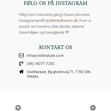
FØLG OS PÅ INSTAGRAM
Følg med i naturens gang i haven på vores
instagramprofil
@vildmedhaven.dk
, hvor vi
poster om havens vilde dyreliv, skønne
havemiljøer og haveglæde 💚
KONTAKT OS
info@visitnature.com
(45) 4077 7210
VisitNature, Bygholmvej 71, 7742 DK-
Vesløs.