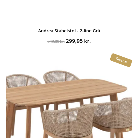
Andrea Stabelstol - 2-line Grå
Den
Den
299,95
kr.
549,00
kr.
oprindelige
aktuelle
pris
pris
Tilbud!
var:
er:
549,00 kr..
299,95 kr..