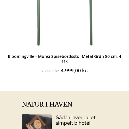
Bloomingville - Monsi Spisebordsstol Metal Grøn 80 cm, 4
stk
Den
Den
4.999,00
kr.
6.395,00
kr.
oprindelige
aktuelle
pris
pris
var:
er:
6.395,00 kr..
4.999,00 kr..
NATUR I HAVEN
Sådan laver du et
simpelt bihotel