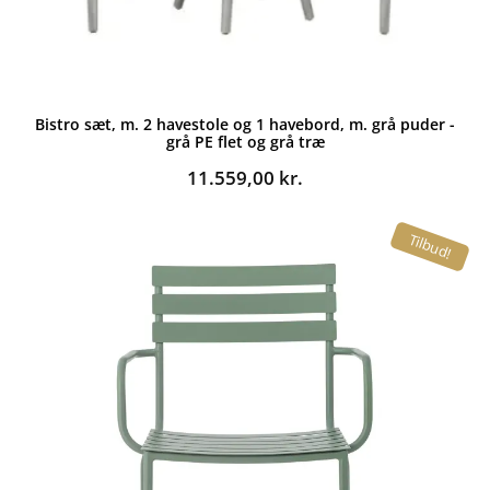
Bistro sæt, m. 2 havestole og 1 havebord, m. grå puder -
grå PE flet og grå træ
11.559,00
kr.
Tilbud!