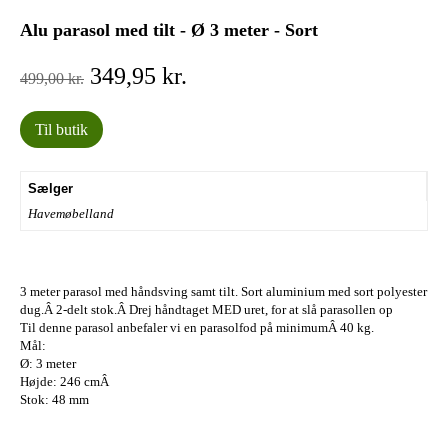
Alu parasol med tilt - Ø 3 meter - Sort
Den
Den
349,95
kr.
499,00
kr.
oprindelige
aktuelle
pris
pris
Til butik
var:
er:
499,00 kr..
349,95 kr..
Sælger
Havemøbelland
3 meter parasol med håndsving samt tilt. Sort aluminium med sort polyester
dug.Â 2-delt stok.Â Drej håndtaget MED uret, for at slå parasollen op
Til denne parasol anbefaler vi en parasolfod på minimumÂ 40 kg.
Mål:
Ø: 3 meter
Højde: 246 cmÂ
Stok: 48 mm