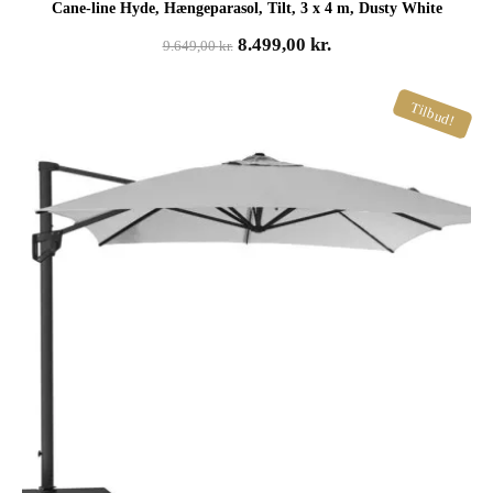
Cane-line Hyde, Hængeparasol, Tilt, 3 x 4 m, Dusty White
Den
Den
8.499,00
kr.
9.649,00
kr.
oprindelige
aktuelle
pris
pris
Tilbud!
var:
er:
9.649,00 kr..
8.499,00 kr..