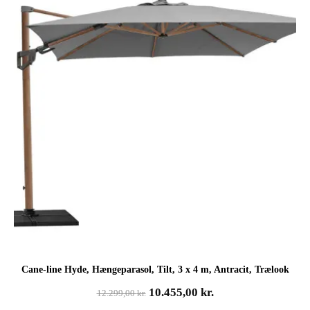
Cane-line Hyde, Hængeparasol, Tilt, 3 x 4 m, Antracit, Trælook
Den
Den
10.455,00
kr.
12.299,00
kr.
oprindelige
aktuelle