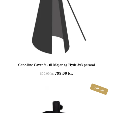
Cane-line Cover 9 - til Major og Hyde 3x3 parasol
Den
Den
799,00
kr.
899,00
kr.
oprindelige
aktuelle
pris
pris
Tilbud!
var:
er:
899,00 kr..
799,00 kr..