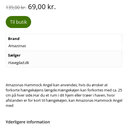
Den
Den
69,00
kr.
139,00
kr.
oprindelige
aktuelle
pris
pris
Til butik
var:
er:
139,00 kr..
69,00 kr..
Brand
Amazonas
Sælger
Haveglad.dk
Amazonas Hammock Angel kan anvendes, hvis du ønsker at
forkorte hængekøjens længde.Hængekøjen kan forkortes med ca. 25
cm på hver side.Har du et rum i dit hjem eller træer i haven, hvor
afstanden er for kort til hængekøjen, kan Amazonas Hammock Angel
med
Yderligere information