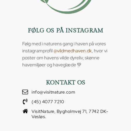
FØLG OS PÅ INSTAGRAM
Følg med i naturens gang i haven på vores
instagramprofil
@vildmedhaven.dk
, hvor vi
poster om havens vilde dyreliv, skønne
havemiljøer og haveglæde 💚
KONTAKT OS
info@visitnature.com
(45) 4077 7210
VisitNature, Bygholmvej 71, 7742 DK-
Vesløs.