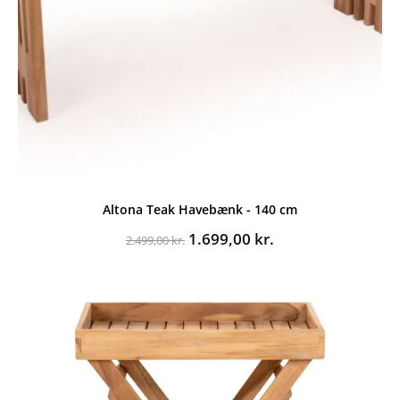
Altona Teak Havebænk - 140 cm
Den
Den
1.699,00
kr.
2.499,00
kr.
oprindelige
aktuelle
pris
pris
var:
er:
2.499,00 kr..
1.699,00 kr..