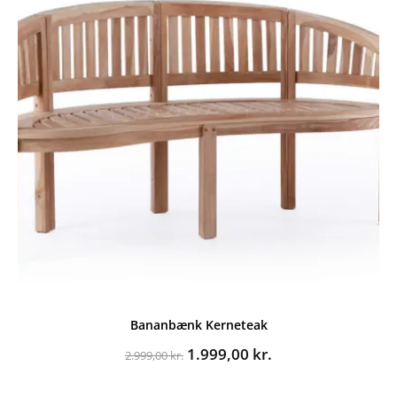
Bananbænk Kerneteak
Den
Den
1.999,00
kr.
2.999,00
kr.
oprindelige
aktuelle
pris
pris