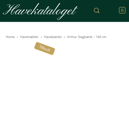
Havekataloget
Home
Havemøbler
Havebænke
Arthur Slagbænk – 160 cm
Tilbud!