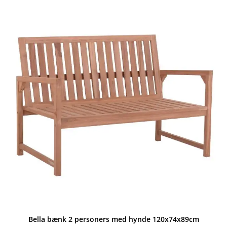
var:
er:
2.999,00 kr..
1.999,00 kr..
Bella bænk 2 personers med hynde 120x74x89cm