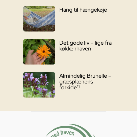
Hang til hængekøje
Det gode liv – lige fra
køkkenhaven
Almindelig Brunelle –
græsplænens
“orkide”!