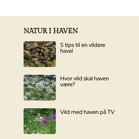
NATUR I HAVEN
5 tips til en vildere
have!
Hvor vild skal haven
være?
Vild med haven på TV