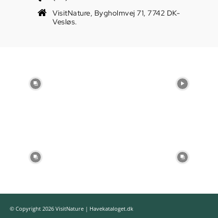
VisitNature, Bygholmvej 71, 7742 DK-
Vesløs.
© Copyright 2026 VisitNature | Havekataloget.dk