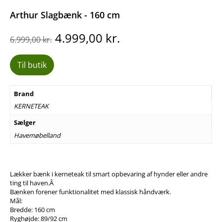
Arthur Slagbænk - 160 cm
Den
Den
4.999,00
kr.
6.999,00
kr.
oprindelige
aktuelle
pris
pris
Til butik
var:
er:
6.999,00 kr..
4.999,00 kr..
Brand
KERNETEAK
Sælger
Havemøbelland
Lækker bænk i kerneteak til smart opbevaring af hynder eller andre
ting til haven.Â
Bænken forener funktionalitet med klassisk håndværk.
Mål:
Bredde: 160 cm
Ryghøjde: 89/92 cm