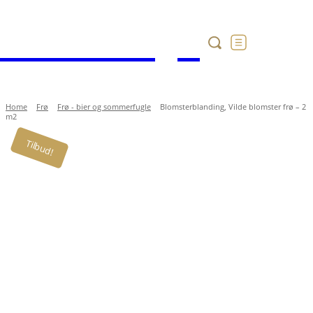
Havekataloget
Home
Frø
Frø - bier og sommerfugle
Blomsterblanding, Vilde blomster frø – 2
m2
Tilbud!