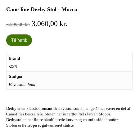
Cane-line Derby Stol - Mocca
Den
Den
3.060,00
kr.
3.599,00
kr.
oprindelige
aktuelle
pris
pris
Til butik
var:
er:
3.599,00 kr..
3.060,00 kr..
Brand
-25%
Sælger
Havemøbelland
Derby er en klassisk romantisk havestol som i mange år har været en del af
Cane-lines bestsellere. Stolen har superflot flet i farven Mocca.
Derbystolen har flotte håndflettede kurver og en unik siddekomfort.
Stolen er flettet på et galvaniseret stålste