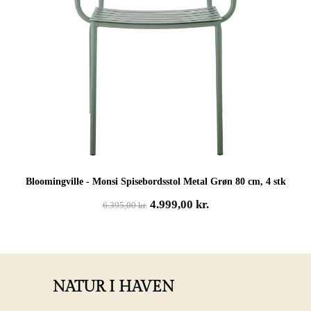
Bloomingville - Monsi Spisebordsstol Metal Grøn 80 cm, 4 stk
Den
Den
4.999,00
kr.
6.395,00
kr.
oprindelige
aktuelle
pris
pris
var:
er:
6.395,00 kr..
4.999,00 kr..
NATUR I HAVEN