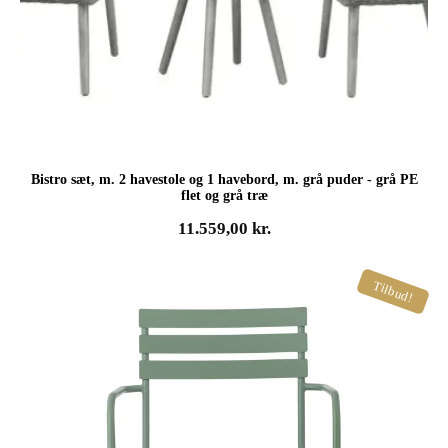
Bistro sæt, m. 2 havestole og 1 havebord, m. grå puder - grå PE
flet og grå træ
11.559,00
kr.
Tilbud!