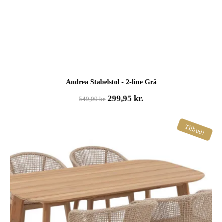
Andrea Stabelstol - 2-line Grå
Den
Den
299,95
kr.
549,00
kr.
oprindelige
aktuelle
pris
pris
Tilbud!
var:
er:
549,00 kr..
299,95 kr..