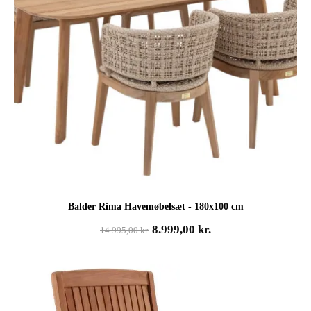
Balder Rima Havemøbelsæt - 180x100 cm
Den
Den
8.999,00
kr.
14.995,00
kr.
oprindelige
aktuelle
pris
pris
var:
er:
14.995,00 kr..
8.999,00 kr..