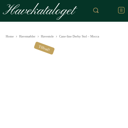
Havekataloget
Home
Havemøbler
Havestole
Cane-line Derby Stol – Mocca
Tilbud!