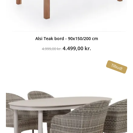
Alsi Teak bord - 90x150/200 cm
Den
Den
4.499,00
kr.
4.999,00
kr.
oprindelige
aktuelle
pris
pris
Tilbud!
var:
er:
4.999,00 kr..
4.499,00 kr..