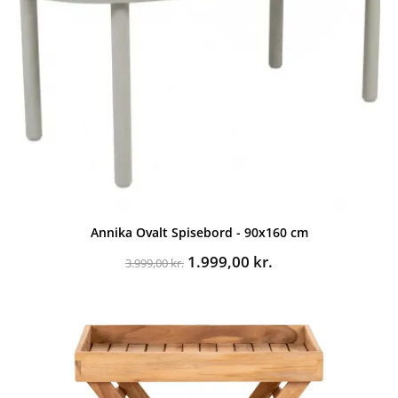
Annika Ovalt Spisebord - 90x160 cm
Den
Den
1.999,00
kr.
3.999,00
kr.
oprindelige
aktuelle
pris
pris
var:
er:
3.999,00 kr..
1.999,00 kr..