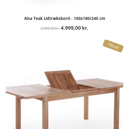
Alsa Teak Udtræksbord - 100x180/240 cm
Den
Den
4.999,00
kr.
6.999,00
kr.
oprindelige
aktuelle
pris
pris
Tilbud!
var:
er:
6.999,00 kr..
4.999,00 kr..