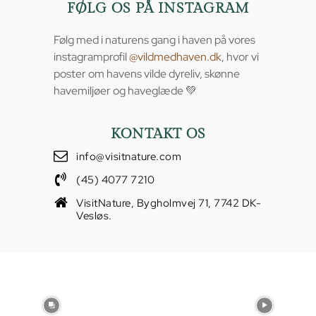
FØLG OS PÅ INSTAGRAM
Følg med i naturens gang i haven på vores
instagramprofil
@vildmedhaven.dk
, hvor vi
poster om havens vilde dyreliv, skønne
havemiljøer og haveglæde 💚
KONTAKT OS
info@visitnature.com
(45) 4077 7210
VisitNature, Bygholmvej 71, 7742 DK-
Vesløs.