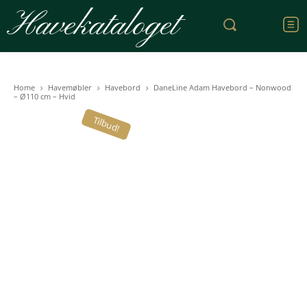
Havekataloget
Home
Havemøbler
Havebord
DaneLine Adam Havebord – Nonwood
– Ø110 cm – Hvid
Tilbud!