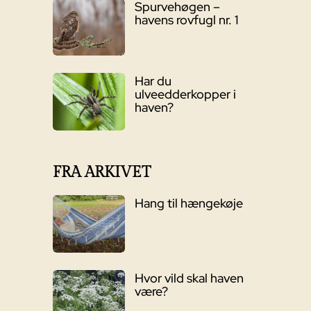
Spurvehøgen –
havens rovfugl nr. 1
Har du
ulveedderkopper i
haven?
FRA ARKIVET
Hang til hængekøje
Hvor vild skal haven
være?