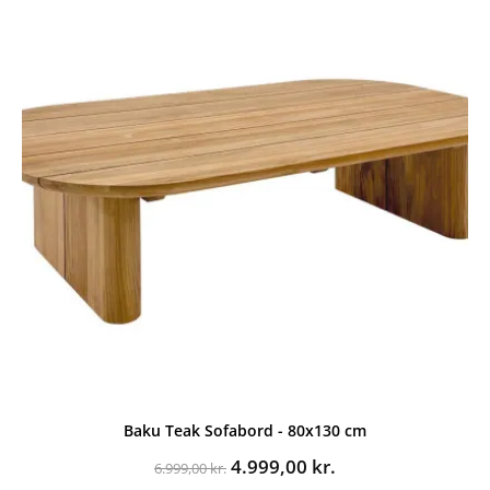
Baku Teak Sofabord - 80x130 cm
Den
Den
4.999,00
kr.
6.999,00
kr.
oprindelige
aktuelle