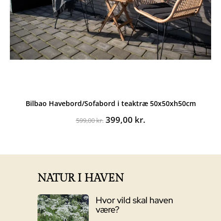
Bilbao Havebord/Sofabord i teaktræ 50x50xh50cm
Den
Den
399,00
kr.
599,00
kr.
oprindelige
aktuelle
pris
pris
var:
er:
599,00 kr..
399,00 kr..
NATUR I HAVEN
Hvor vild skal haven
være?