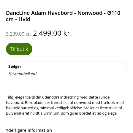
DaneLine Adam Havebord - Nonwood - Ø110
cm - Hvid
Den
Den
2.499,00
kr.
3.299,00
kr.
oprindelige
aktuelle
pris
pris
Til butik
var:
er:
3.299,00 kr..
2.499,00 kr..
Sælger
Havemøbelland
Tilføj elegance til din udendørs indretning med dette runde
havebord. Bordpladen er fremstillet af nonwood med trælook med
høj holdbarhed og minimal vedligeholdelse. Stellet er fremstillet af
pulverlakeret hvidt aluminium, som giver bordet et let og elega
Yderligere information