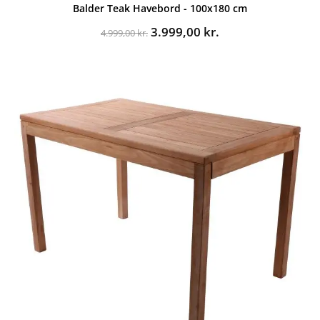
Balder Teak Havebord - 100x180 cm
Den
Den
3.999,00
kr.
4.999,00
kr.
oprindelige
aktuelle
pris
pris
var:
er:
4.999,00 kr..
3.999,00 kr..