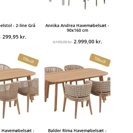
lstol - 2-line Grå
Annika Andrea Havemøbelsæt -
90x160 cm
Den
Den
299,95
kr.
.
Den
Den
2.999,00
kr.
oprindelige
aktuelle
6.195,00
kr.
oprindelige
aktuelle
pris
pris
pris
pris
var:
er:
Tilbud!
Tilbud!
var:
er:
549,00 kr..
299,95 kr..
6.195,00 kr..
2.999,00 kr..
o Havemøbelsæt -
Balder Rima Havemøbelsæt -