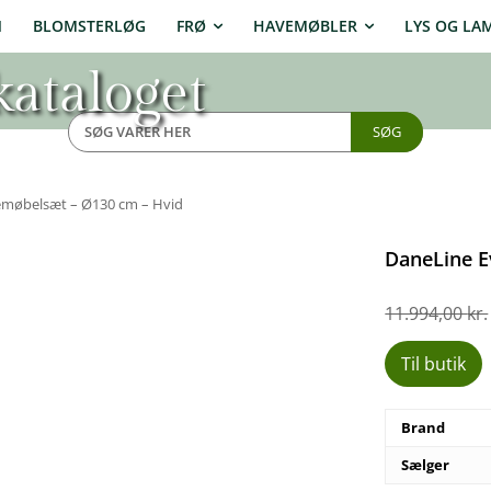
N
BLOMSTERLØG
FRØ
HAVEMØBLER
LYS OG LA
ataloget
SØG
møbelsæt – Ø130 cm – Hvid
DaneLine E
11.994,00
kr.
Til butik
Brand
Sælger