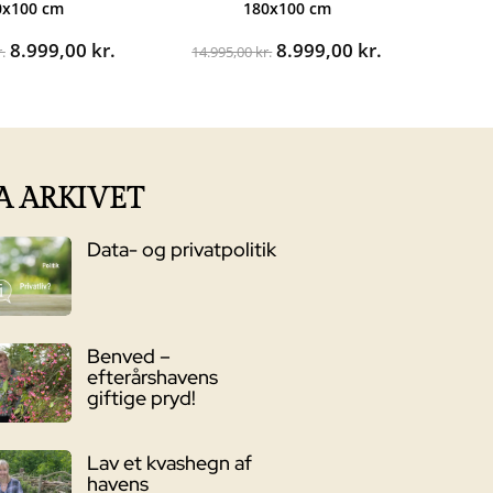
0x100 cm
180x100 cm
Den
Den
Den
Den
8.999,00
kr.
8.999,00
kr.
.
14.995,00
kr.
oprindelige
aktuelle
oprindelige
aktuelle
pris
pris
pris
pris
var:
er:
var:
er:
14.995,00 kr..
8.999,00 kr..
14.995,00 kr..
8.999,00 kr..
A ARKIVET
Data- og privatpolitik
Benved –
efterårshavens
giftige pryd!
Lav et kvashegn af
havens