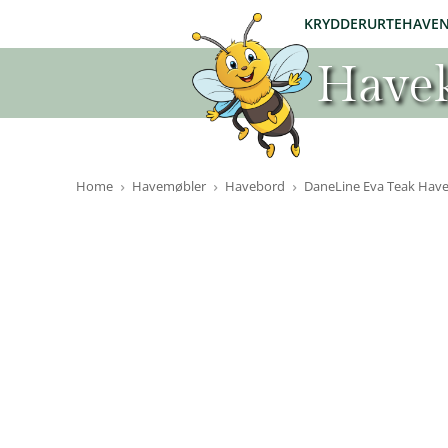
KRYDDERURTEHAVE
Havek
Home
Havemøbler
Havebord
DaneLine Eva Teak Have