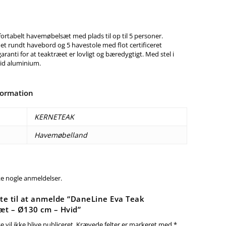
fortabelt havemøbelsæt med plads til op til 5 personer.
 et rundt havebord og 5 havestole med flot certificeret
aranti for at teaktræet er lovligt og bæredygtigt. Med stel i
vid aluminium.
formation
KERNETEAK
Havemøbelland
ke nogle anmeldelser.
te til at anmelde “DaneLine Eva Teak
t – Ø130 cm – Hvid”
 vil ikke blive publiceret.
Krævede felter er markeret med
*