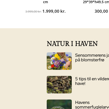
cm
29*39*h49,5 cm
Den
Den
1.999,00
kr.
300,0
3.999,00
kr.
oprindelige
aktuelle
pris
pris
var:
er:
3.999,00 kr..
1.999,00 kr..
NATUR I HAVEN
Sensommerens j
på blomsterfrø
5 tips til en vilder
have!
Havens
sommerfuglelarv