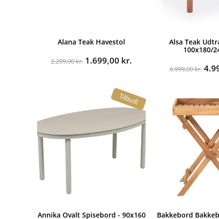
Alana Teak Havestol
Alsa Teak Udtr
100x180/2
Den
Den
1.699,00
kr.
2.299,00
kr.
De
4.9
oprindelige
aktuelle
6.999,00
kr.
opr
pris
pris
pris
var:
er:
Tilbud!
var:
2.299,00 kr..
1.699,00 kr..
6.99
Annika Ovalt Spisebord - 90x160
Bakkebord Bakkeb