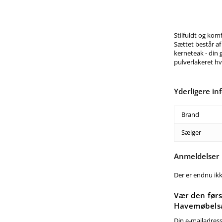
Stilfuldt og kom
Sættet består af
kerneteak - din g
pulverlakeret h
Yderligere in
Brand
Sælger
Anmeldelser
Der er endnu ik
Vær den førs
Havemøbelsæ
Din e-mailadresse