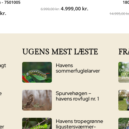
 - 7501005
18
Den
Den
4.999,00
kr.
6.999,00
kr.
0
kr.
oprindelige
aktuelle
14.995,00
kr
pris
pris
var:
er:
6.999,00 kr..
4.999,00 kr..
UGENS MEST LÆSTE
FR
agt
Havens
sommerfuglelarver
e
Spurvehøgen –
havens rovfugl nr. 1
Havens tropegrønne
er
ligustersværmer-