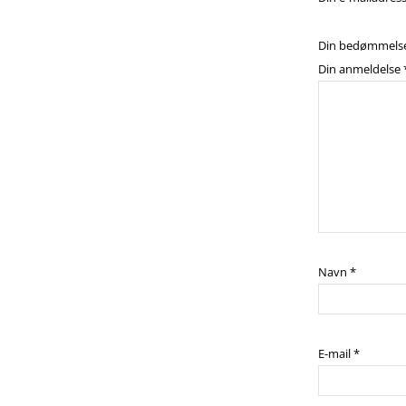
Din bedømmels
Din anmeldelse
Navn
*
E-mail
*