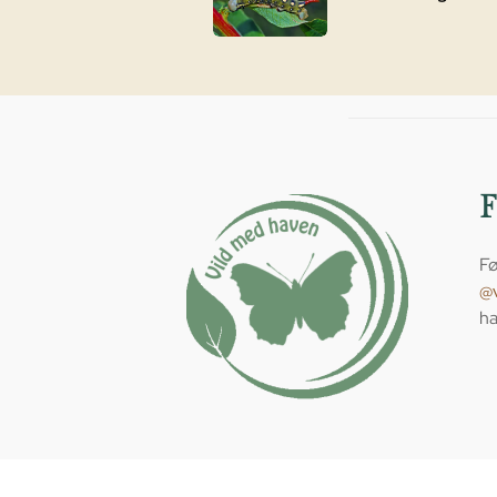
Fø
@
ha