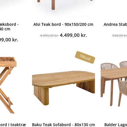
æksbord -
Alsi Teak bord - 90x150/200 cm
Andrea Stabe
40 cm
Den
Den
4.499,00
kr.
4.999,00
kr.
549,00
kr
n
Den
99,00
kr.
oprindelige
aktuelle
indelige
aktuelle
pris
pris
pris
var:
er:
Tilbud!
er:
4.999,00 kr..
4.499,00 kr..
9,00 kr..
4.999,00 kr..
ord i teaktræ
Baku Teak Sofabord - 80x130 cm
Balder Lag