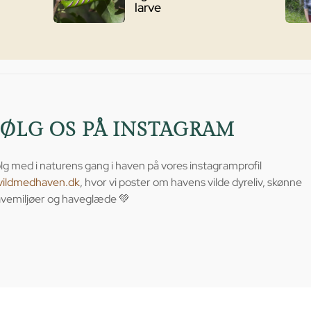
larve
FØLG OS PÅ INSTAGRAM
lg med i naturens gang i haven på vores instagramprofil
vildmedhaven.dk
, hvor vi poster om havens vilde dyreliv, skønne
vemiljøer og haveglæde 💚