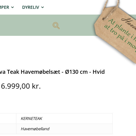
MPER
DYRELIV
va Teak Havemøbelsæt - Ø130 cm - Hvid
Den
Den
6.999,00
kr.
oprindelige
aktuelle
pris
pris
var:
er:
11.994,00 kr..
6.999,00 kr..
KERNETEAK
Havemøbelland