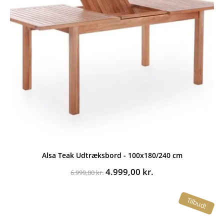
Alsa Teak Udtræksbord - 100x180/240 cm
Den
Den
4.999,00
kr.
6.999,00
kr.
oprindelige
aktuelle
pris
pris
Tilbud!
var:
er:
6.999,00 kr..
4.999,00 kr..