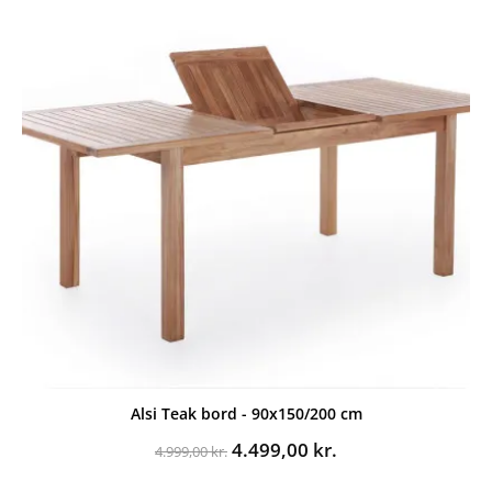
Alsi Teak bord - 90x150/200 cm
Den
Den
4.499,00
kr.
4.999,00
kr.
oprindelige
aktuelle