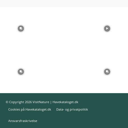
© Copyright 2026 VisitNature | Havekataloget.dk
Cookies på Havekataloget.dk
Data- og privatpolitik
Ansvarsfraskrivelse