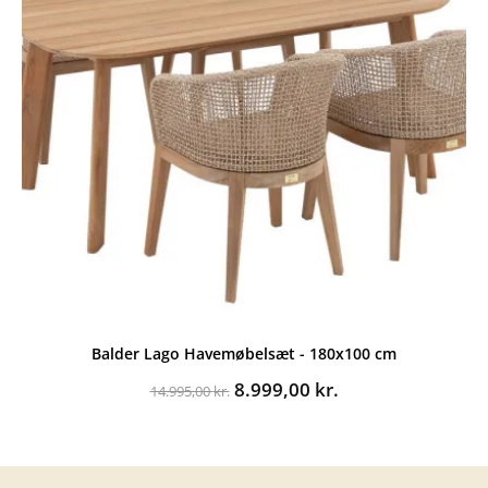
Balder Lago Havemøbelsæt - 180x100 cm
Den
Den
8.999,00
kr.
14.995,00
kr.
oprindelige
aktuelle
pris
pris
var:
er:
14.995,00 kr..
8.999,00 kr..