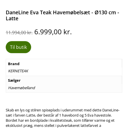
DaneLine Eva Teak Havemøbelsæt - Ø130 cm -
Latte
Den
Den
6.999,00
kr.
11.994,00
kr.
oprindelige
aktuelle
pris
pris
Til butik
var:
er:
11.994,00 kr..
6.999,00 kr..
Brand
KERNETEAK
Sælger
Havemøbelland
Skab en lys og stilren spiseplads i uderummet med dette DaneLine-
sæt i farven Latte, der består af 1 havebord og 5 Eva havestole.
Bordet har en bordplade i kvalitetsteak, som tilfører varme og et
eksklusivt præg, mens stellet i pulverlakeret lattefarvet a