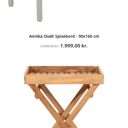
Annika Ovalt Spisebord - 90x160 cm
Den
Den
1.999,00
kr.
3.999,00
kr.
oprindelige
aktuelle
pris
pris
var:
er:
3.999,00 kr..
1.999,00 kr..