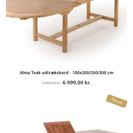
Alma Teak udtræksbord - 100x200/250/300 cm
Den
Den
6.999,00
kr.
9.999,00
kr.
oprindelige
aktuelle
pris
pris
Tilbud!
var:
er:
9.999,00 kr..
6.999,00 kr..