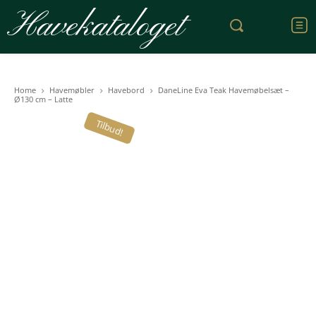
Havekataloget
Home
Havemøbler
Havebord
DaneLine Eva Teak Havemøbelsæt –
Ø130 cm – Latte
Tilbud!