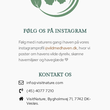
FØLG OS PÅ INSTAGRAM
Følg med i naturens gang i haven på vores
instagramprofil
@vildmedhaven.dk
, hvor vi
poster om havens vilde dyreliv, skønne
havemiljøer og haveglæde 💚
KONTAKT OS
info@visitnature.com
(45) 4077 7210
VisitNature, Bygholmvej 71, 7742 DK-
Vesløs.