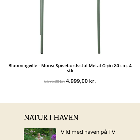
Bloomingville - Monsi Spisebordsstol Metal Grøn 80 cm, 4
stk
Den
Den
4.999,00
kr.
6.395,00
kr.
oprindelige
aktuelle
pris
pris
var:
er:
6.395,00 kr..
4.999,00 kr..
NATUR I HAVEN
Vild med haven på TV