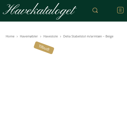
Havekataloget
Home
Havemøbler
Havestole
Delia Stabelstol m/armlæn – Beige
Tilbud!