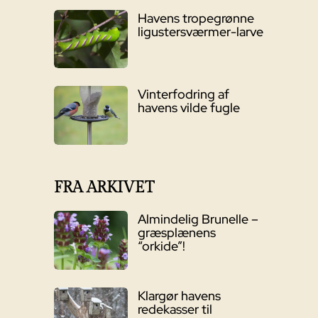
Havens tropegrønne
ligustersværmer-larve
Vinterfodring af
havens vilde fugle
FRA ARKIVET
Almindelig Brunelle –
græsplænens
“orkide”!
Klargør havens
redekasser til