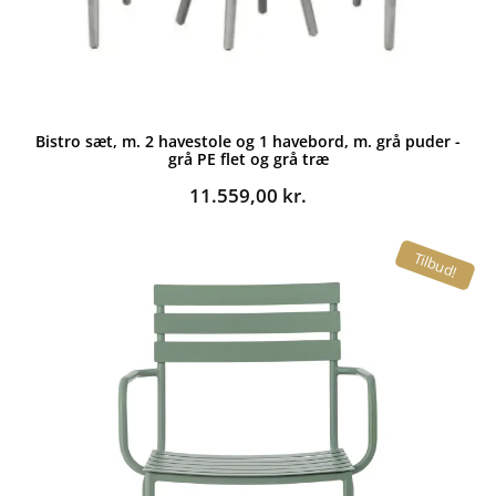
Bistro sæt, m. 2 havestole og 1 havebord, m. grå puder -
grå PE flet og grå træ
11.559,00
kr.
Tilbud!