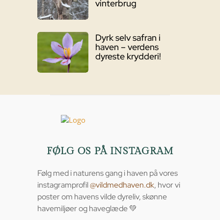
vinterbrug
Dyrk selv safran i
haven – verdens
dyreste krydderi!
FØLG OS PÅ INSTAGRAM
Følg med i naturens gang i haven på vores
instagramprofil
@vildmedhaven.dk
, hvor vi
poster om havens vilde dyreliv, skønne
havemiljøer og haveglæde 💚