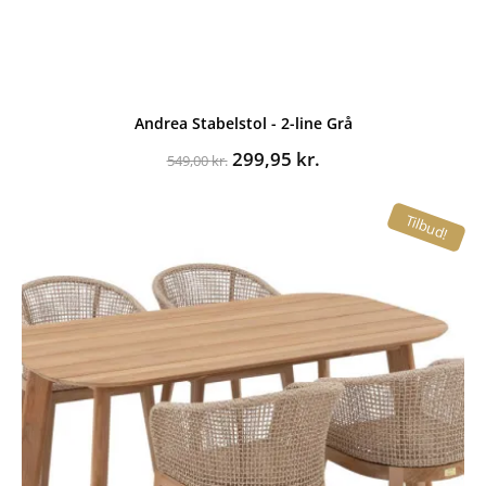
Andrea Stabelstol - 2-line Grå
Den
Den
299,95
kr.
549,00
kr.
oprindelige
aktuelle
pris
pris
Tilbud!
var:
er:
549,00 kr..
299,95 kr..