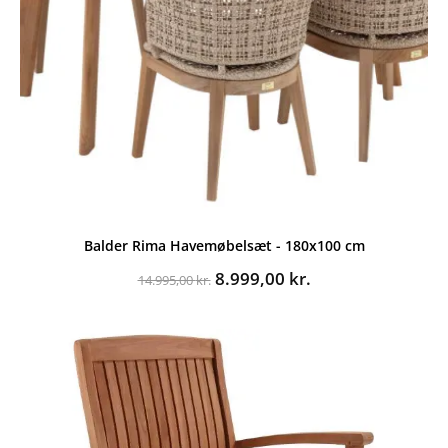
Balder Rima Havemøbelsæt - 180x100 cm
Den
Den
8.999,00
kr.
14.995,00
kr.
oprindelige
aktuelle
pris
pris
var:
er:
14.995,00 kr..
8.999,00 kr..