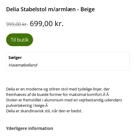
Delia Stabelstol m/armlæn - Beige
Den
Den
699,00
kr.
999,00
kr.
oprindelige
aktuelle
pris
pris
Til butik
var:
er:
999,00 kr..
699,00 kr..
Sælger
Havemøbelland
Delia er en moderne og stilren stol med tydelige linjer, der
fremhæves af de buede former for maksimal komfort.Â Â
Stolen er fremstillet i aluminium med en vejrbestandig udendørs
pulverlakering i beige.Â
Delia er skandinavisk stil, når den er bedst.
Yderligere information