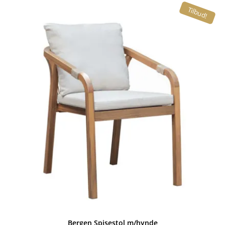
Tilbud!
Bergen Spisestol m/hynde