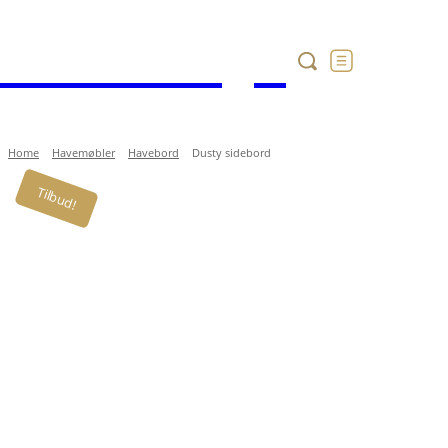
Havekataloget
Home
Havemøbler
Havebord
Dusty sidebord
Tilbud!