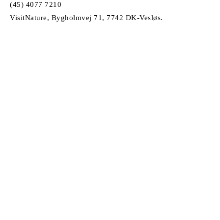
(45) 4077 7210
VisitNature, Bygholmvej 71, 7742 DK-Vesløs.
© Copyright 2026
VisitNature |
Havekataloget.dk