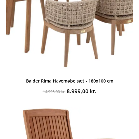
Balder Rima Havemøbelsæt - 180x100 cm
Den
Den
8.999,00
kr.
14.995,00
kr.
oprindelige
aktuelle
pris
pris
var:
er:
14.995,00 kr..
8.999,00 kr..