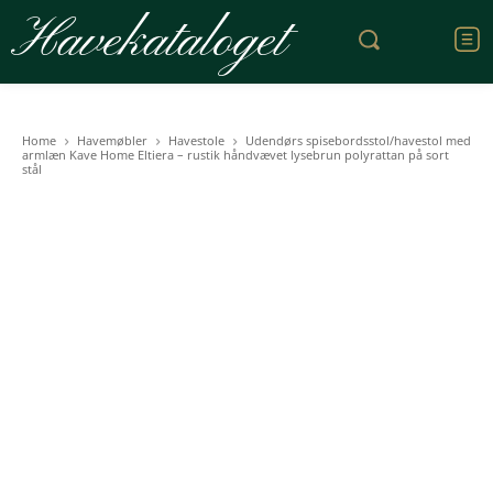
Havekataloget
Home
Havemøbler
Havestole
Udendørs spisebordsstol/havestol med
armlæn Kave Home Eltiera – rustik håndvævet lysebrun polyrattan på sort
stål