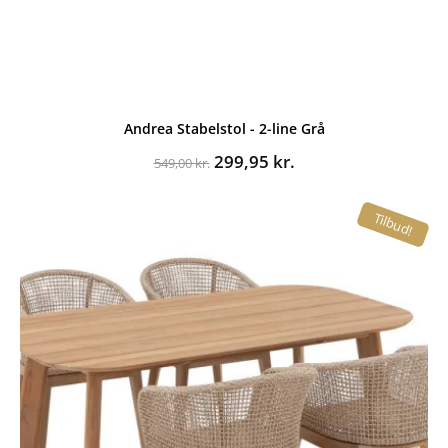
Andrea Stabelstol - 2-line Grå
Den
Den
299,95
kr.
549,00
kr.
oprindelige
aktuelle
pris
pris
Tilbud!
var:
er:
549,00 kr..
299,95 kr..