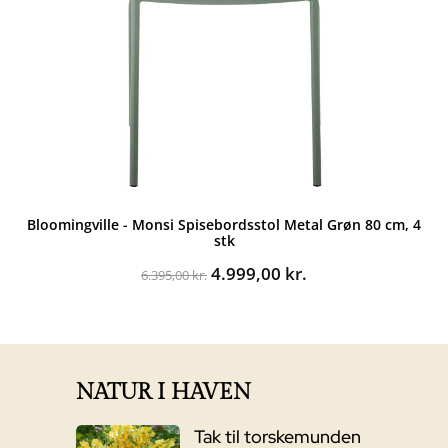
Bloomingville - Monsi Spisebordsstol Metal Grøn 80 cm, 4
stk
Den
Den
4.999,00
kr.
6.395,00
kr.
oprindelige
aktuelle
pris
pris
var:
er:
6.395,00 kr..
4.999,00 kr..
NATUR I HAVEN
Tak til torskemunden