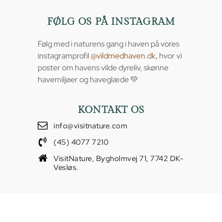
FØLG OS PÅ INSTAGRAM
Følg med i naturens gang i haven på vores
instagramprofil
@vildmedhaven.dk
, hvor vi
poster om havens vilde dyreliv, skønne
havemiljøer og haveglæde 💚
KONTAKT OS
info@visitnature.com
(45) 4077 7210
VisitNature, Bygholmvej 71, 7742 DK-
Vesløs.