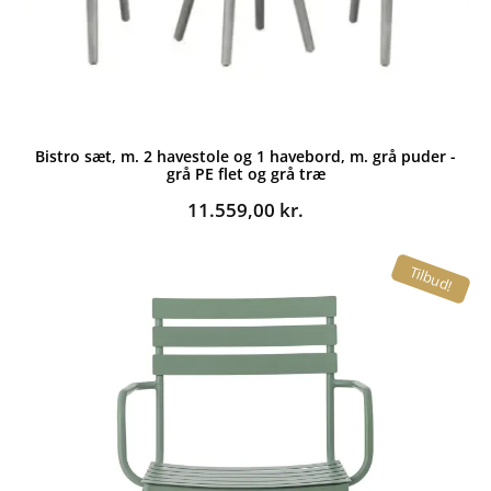
Bistro sæt, m. 2 havestole og 1 havebord, m. grå puder -
grå PE flet og grå træ
11.559,00
kr.
Tilbud!