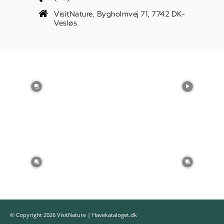
VisitNature, Bygholmvej 71, 7742 DK-
Vesløs.
© Copyright 2026 VisitNature | Havekataloget.dk