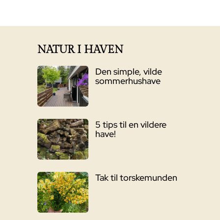
oprindelige
aktuelle
pris
pris
var:
er:
6.395,00 kr..
4.999,00 kr..
NATUR I HAVEN
Den simple, vilde
sommerhushave
5 tips til en vildere
have!
Tak til torskemunden