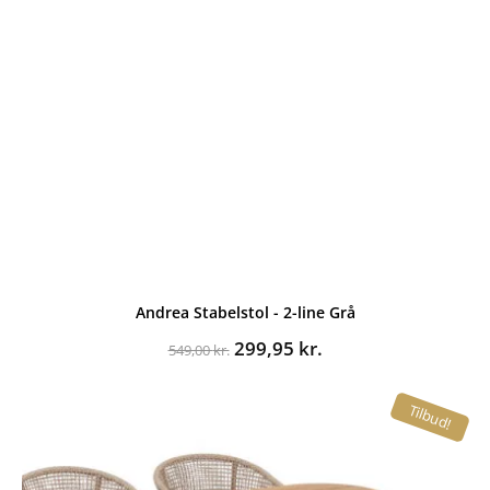
Andrea Stabelstol - 2-line Grå
Den
Den
299,95
kr.
549,00
kr.
oprindelige
aktuelle
pris
pris
Tilbud!
var:
er:
549,00 kr..
299,95 kr..