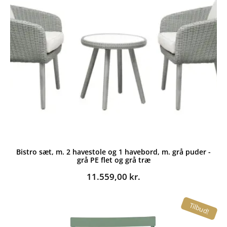
Bistro sæt, m. 2 havestole og 1 havebord, m. grå puder -
grå PE flet og grå træ
11.559,00
kr.
Tilbud!