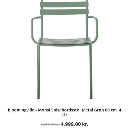
Bloomingville - Monsi Spisebordsstol Metal Grøn 80 cm, 4
stk
Den
Den
4.999,00
kr.
6.395,00
kr.