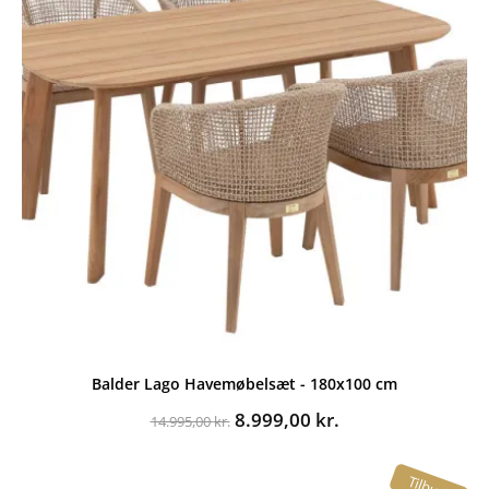
Balder Lago Havemøbelsæt - 180x100 cm
Den
Den
8.999,00
kr.
14.995,00
kr.
oprindelige
aktuelle
pris
pris
Tilbud!
var:
er: