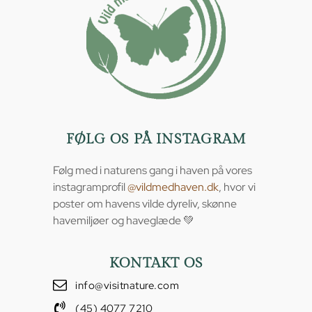
FØLG OS PÅ INSTAGRAM
Følg med i naturens gang i haven på vores
instagramprofil
@vildmedhaven.dk
, hvor vi
poster om havens vilde dyreliv, skønne
havemiljøer og haveglæde 💚
KONTAKT OS
info@visitnature.com
(45) 4077 7210