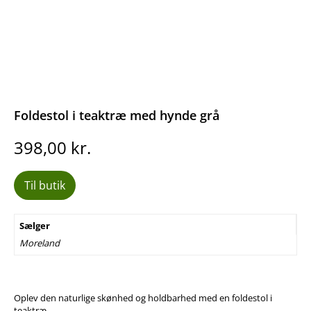
Foldestol i teaktræ med hynde grå
398,00
kr.
Til butik
Sælger
Moreland
Oplev den naturlige skønhed og holdbarhed med en foldestol i
teaktræ.