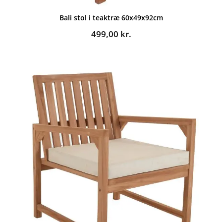
Bali stol i teaktræ 60x49x92cm
499,00
kr.