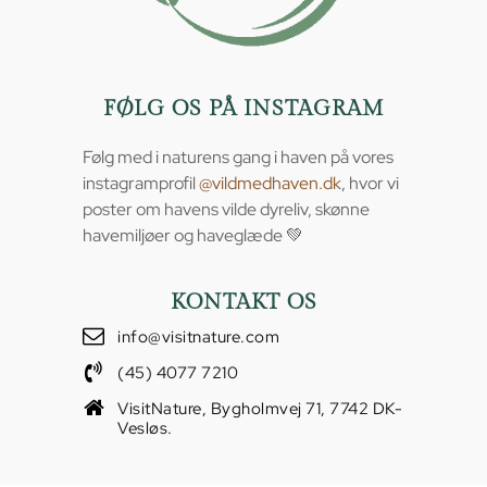
FØLG OS PÅ INSTAGRAM
Følg med i naturens gang i haven på vores
instagramprofil
@vildmedhaven.dk
, hvor vi
poster om havens vilde dyreliv, skønne
havemiljøer og haveglæde 💚
KONTAKT OS
info@visitnature.com
(45) 4077 7210
VisitNature, Bygholmvej 71, 7742 DK-
Vesløs.