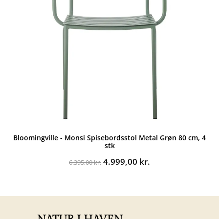
Bloomingville - Monsi Spisebordsstol Metal Grøn 80 cm, 4
stk
Den
Den
4.999,00
kr.
6.395,00
kr.
oprindelige
aktuelle
pris
pris
var:
er:
6.395,00 kr..
4.999,00 kr..