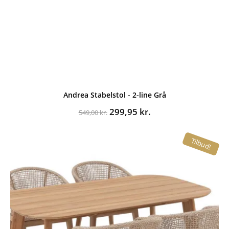
Andrea Stabelstol - 2-line Grå
Den
Den
299,95
kr.
549,00
kr.
oprindelige
aktuelle
pris
pris
Tilbud!
var:
er:
549,00 kr..
299,95 kr..