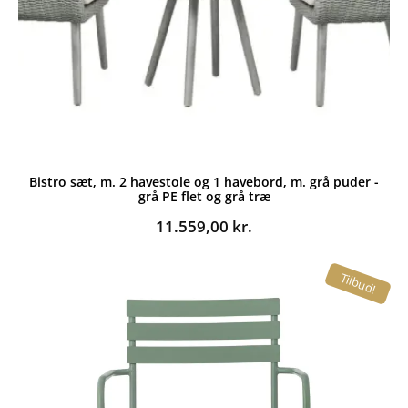
Bistro sæt, m. 2 havestole og 1 havebord, m. grå puder -
grå PE flet og grå træ
11.559,00
kr.
Tilbud!