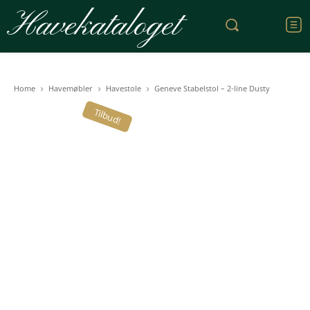
Havekataloget
Home
Havemøbler
Havestole
Geneve Stabelstol – 2-line Dusty
Tilbud!