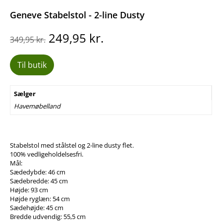
Geneve Stabelstol - 2-line Dusty
Den
Den
249,95
kr.
349,95
kr.
oprindelige
aktuelle
pris
pris
Til butik
var:
er:
349,95 kr..
249,95 kr..
Sælger
Havemøbelland
Stabelstol med stålstel og 2-line dusty flet.
100% vedligeholdelsesfri.
Mål:
Sædedybde: 46 cm
Sædebredde: 45 cm
Højde: 93 cm
Højde ryglæn: 54 cm
Sædehøjde: 45 cm
Bredde udvendig: 55,5 cm