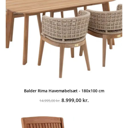
Balder Rima Havemøbelsæt - 180x100 cm
Den
Den
8.999,00
kr.
14.995,00
kr.
oprindelige
aktuelle
pris
pris
var:
er:
14.995,00 kr..
8.999,00 kr..