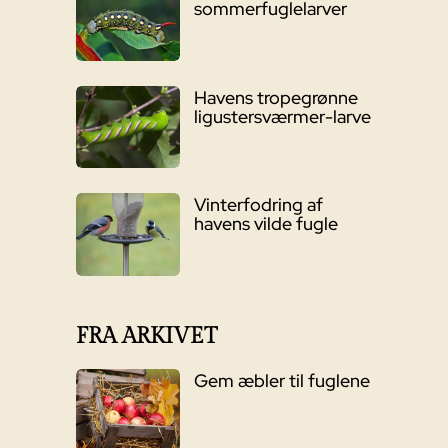
sommerfuglelarver
Havens tropegrønne
ligustersværmer-larve
Vinterfodring af
havens vilde fugle
FRA ARKIVET
Gem æbler til fuglene