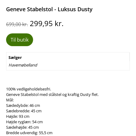
Geneve Stabelstol - Luksus Dusty
Den
Den
299,95
kr.
699,00
kr.
oprindelige
aktuelle
pris
pris
Til butik
var:
er:
699,00 kr..
299,95 kr..
Sælger
Havemøbelland
100% vedligeholdelsesfri.
Geneve Stabelstol med stålstel og kraftig Dusty flet.
Mål:
Sædedybde: 46 cm
Sædebredde: 45 cm
Højde: 93 cm
Højde ryglæn: 54 cm
Sædehøjde: 45 cm
Bredde udvendig: 55,5 cm