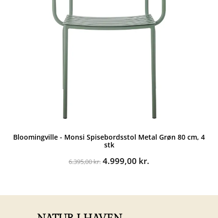
Bloomingville - Monsi Spisebordsstol Metal Grøn 80 cm, 4
stk
Den
Den
4.999,00
kr.
6.395,00
kr.
oprindelige
aktuelle
pris
pris
var:
er:
6.395,00 kr..
4.999,00 kr..