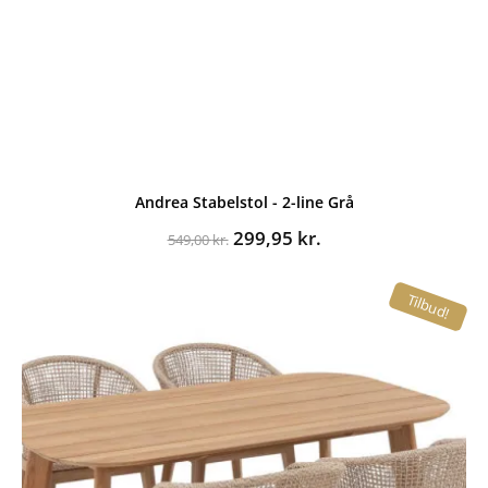
Andrea Stabelstol - 2-line Grå
Den
Den
299,95
kr.
549,00
kr.
oprindelige
aktuelle
pris
pris
Tilbud!
var:
er:
549,00 kr..
299,95 kr..