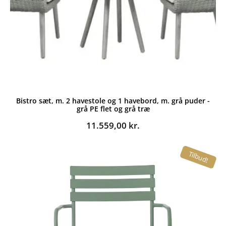
Bistro sæt, m. 2 havestole og 1 havebord, m. grå puder -
grå PE flet og grå træ
11.559,00
kr.
Tilbud!