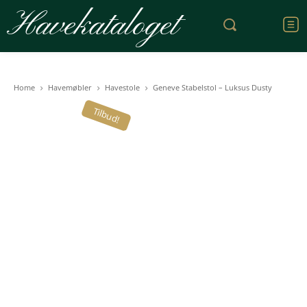
Havekataloget
Home
Havemøbler
Havestole
Geneve Stabelstol – Luksus Dusty
Tilbud!