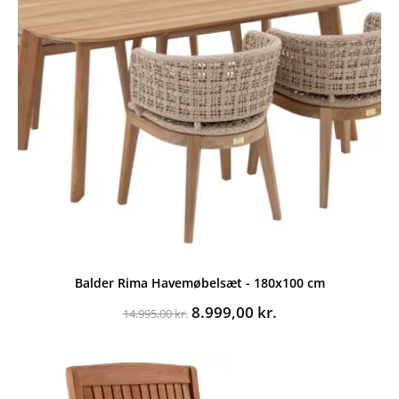
Balder Rima Havemøbelsæt - 180x100 cm
Den
Den
8.999,00
kr.
14.995,00
kr.
oprindelige
aktuelle
pris
pris
var:
er:
14.995,00 kr..
8.999,00 kr..