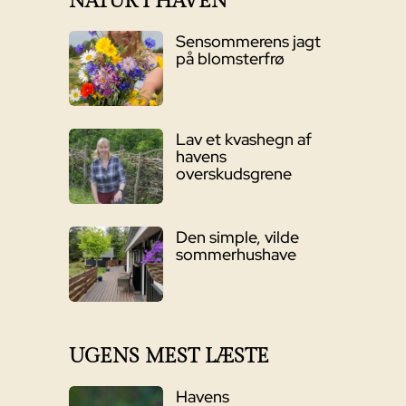
NATUR I HAVEN
Sensommerens jagt
på blomsterfrø
Lav et kvashegn af
havens
overskudsgrene
Den simple, vilde
sommerhushave
UGENS MEST LÆSTE
Havens