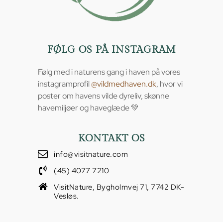
FØLG OS PÅ INSTAGRAM
Følg med i naturens gang i haven på vores
instagramprofil
@vildmedhaven.dk
, hvor vi
poster om havens vilde dyreliv, skønne
havemiljøer og haveglæde 💚
KONTAKT OS
info@visitnature.com
(45) 4077 7210
VisitNature, Bygholmvej 71, 7742 DK-
Vesløs.