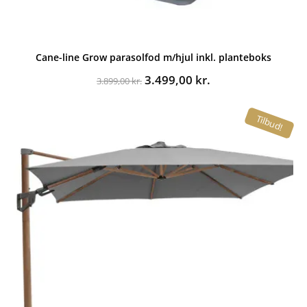
Cane-line Grow parasolfod m/hjul inkl. planteboks
Den
Den
3.499,00
kr.
3.899,00
kr.
oprindelige
aktuelle
pris
pris
Tilbud!
var:
er:
3.899,00 kr..
3.499,00 kr..