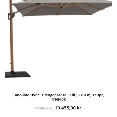
Cane-line Hyde, Hængeparasol, Tilt, 3 x 4 m, Taupe,
Trælook
Den
Den
10.455,00
kr.
12.299,00
kr.
oprindelige
aktuelle