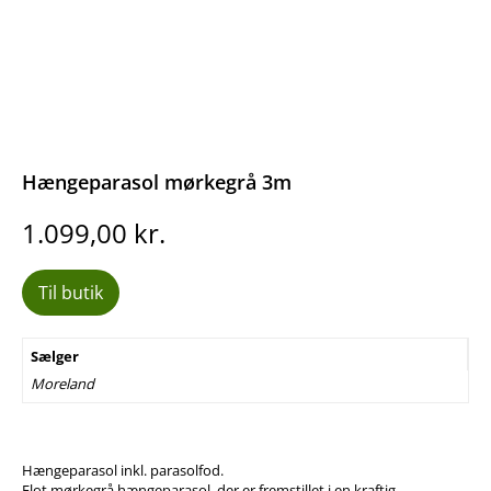
Hængeparasol mørkegrå 3m
1.099,00
kr.
Til butik
Sælger
Moreland
Hængeparasol inkl. parasolfod.
Flot mørkegrå hængeparasol, der er fremstillet i en kraftig