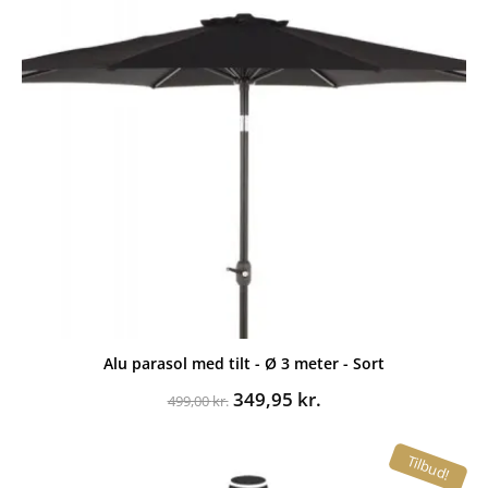
Alu parasol med tilt - Ø 3 meter - Sort
Den
Den
349,95
kr.
499,00
kr.
oprindelige
aktuelle
pris
pris
Tilbud!
var:
er:
499,00 kr..
349,95 kr..