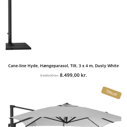
Cane-line Hyde, Hængeparasol, Tilt, 3 x 4 m, Dusty White
Den
Den
8.499,00
kr.
9.649,00
kr.
oprindelige
aktuelle
pris
pris
Tilbud!
var:
er:
9.649,00 kr..
8.499,00 kr..