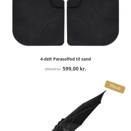
4-delt Parasolfod til sand
Den
Den
599,00
kr.
899,00
kr.
oprindelige
aktuelle
pris
pris
Tilbud!
var:
er:
899,00 kr..
599,00 kr..