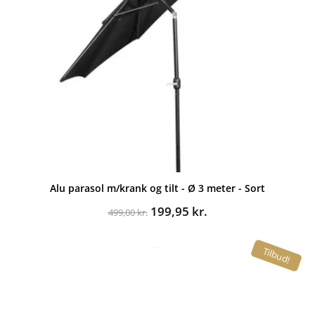
Alu parasol m/krank og tilt - Ø 3 meter - Sort
Den
Den
199,95
kr.
499,00
kr.
oprindelige
aktuelle
pris
pris
Tilbud!
var:
er:
499,00 kr..
199,95 kr..