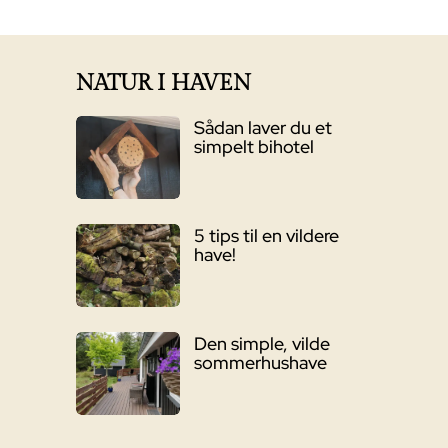
pris
pris
var:
er:
12.299,00 kr..
10.455,00 kr..
NATUR I HAVEN
Sådan laver du et
simpelt bihotel
5 tips til en vildere
have!
Den simple, vilde
sommerhushave