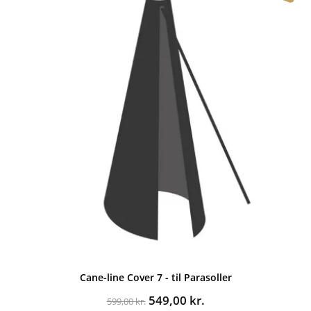
Cane-line Cover 7 - til Parasoller
Den
Den
549,00
kr.
599,00
kr.