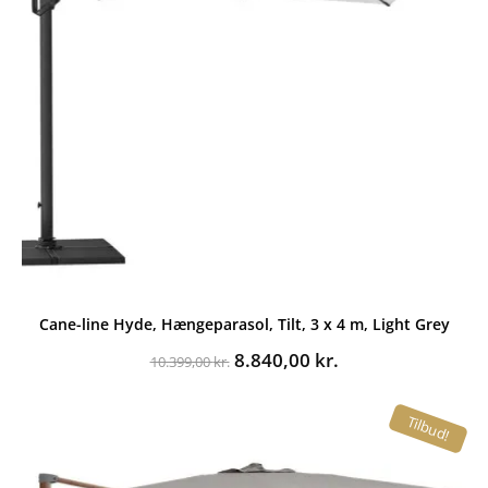
Cane-line Hyde, Hængeparasol, Tilt, 3 x 4 m, Light Grey
Den
Den
8.840,00
kr.
10.399,00
kr.
oprindelige
aktuelle
pris
pris
Tilbud!
var:
er:
10.399,00 kr..
8.840,00 kr..