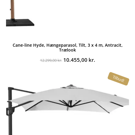
Cane-line Hyde, Hængeparasol, Tilt, 3 x 4 m, Antracit,
Trælook
Den
Den
10.455,00
kr.
12.299,00
kr.
oprindelige
aktuelle
pris
pris
Tilbud!
var:
er:
12.299,00 kr..
10.455,00 kr..