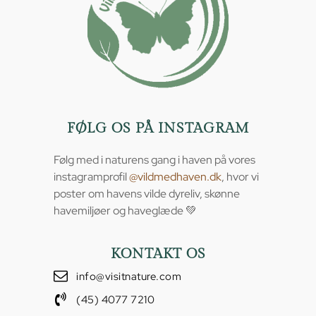
FØLG OS PÅ INSTAGRAM
Følg med i naturens gang i haven på vores
instagramprofil
@vildmedhaven.dk
, hvor vi
poster om havens vilde dyreliv, skønne
havemiljøer og haveglæde 💚
KONTAKT OS
info@visitnature.com
(45) 4077 7210