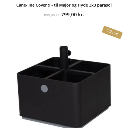
Cane-line Cover 9 - til Major og Hyde 3x3 parasol
Den
Den
799,00
kr.
899,00
kr.
oprindelige
aktuelle
pris
pris
Tilbud!
var:
er:
899,00 kr..
799,00 kr..