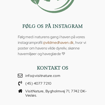
FØLG OS PÅ INSTAGRAM
Følg med i naturens gang i haven på vores
instagramprofil
@vildmedhaven.dk
, hvor vi
poster om havens vilde dyreliv, skønne
havemiljøer og haveglæde 💚
KONTAKT OS
info@visitnature.com
(45) 4077 7210
VisitNature, Bygholmvej 71, 7742 DK-
Vesløs.