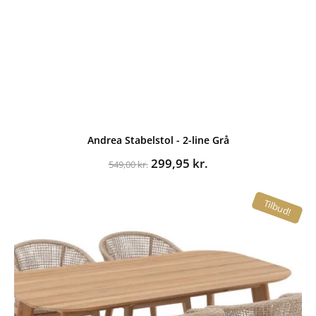
Andrea Stabelstol - 2-line Grå
Den
Den
299,95
kr.
549,00
kr.
oprindelige
aktuelle
pris
pris
Tilbud!
var:
er:
549,00 kr..
299,95 kr..