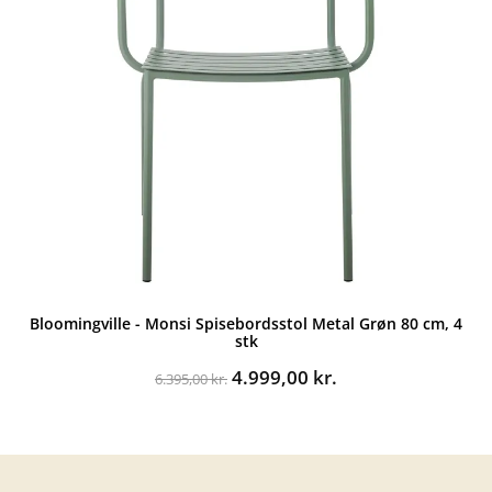
Bloomingville - Monsi Spisebordsstol Metal Grøn 80 cm, 4
stk
Den
Den
4.999,00
kr.
6.395,00
kr.
oprindelige
aktuelle
pris
pris
var:
er:
6.395,00 kr..
4.999,00 kr..