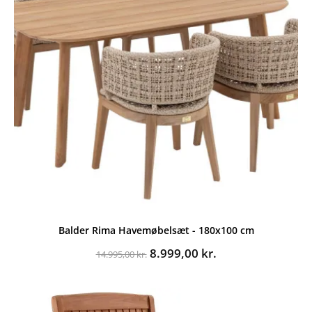
Balder Rima Havemøbelsæt - 180x100 cm
Den
Den
8.999,00
kr.
14.995,00
kr.
oprindelige
aktuelle
pris
pris
var:
er:
14.995,00 kr..
8.999,00 kr..