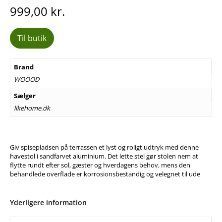
999,00
kr.
Til butik
Brand
WOOOD
Sælger
likehome.dk
Giv spisepladsen på terrassen et lyst og roligt udtryk med denne
havestol i sandfarvet aluminium. Det lette stel gør stolen nem at
flytte rundt efter sol, gæster og hverdagens behov, mens den
behandlede overflade er korrosionsbestandig og velegnet til ude
Yderligere information