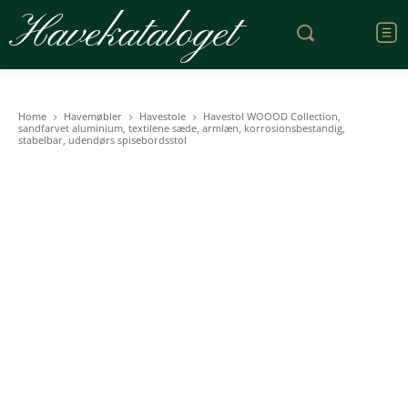
Havekataloget
Home
Havemøbler
Havestole
Havestol WOOOD Collection,
sandfarvet aluminium, textilene sæde, armlæn, korrosionsbestandig,
stabelbar, udendørs spisebordsstol