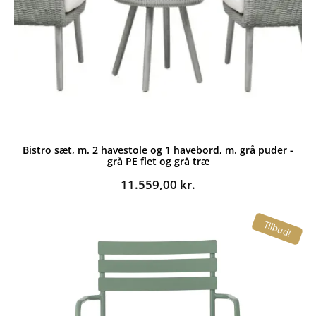
Bistro sæt, m. 2 havestole og 1 havebord, m. grå puder -
grå PE flet og grå træ
11.559,00
kr.
Tilbud!