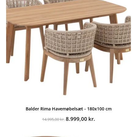
Balder Rima Havemøbelsæt - 180x100 cm
Den
Den
8.999,00
kr.
14.995,00
kr.
oprindelige
aktuelle
pris
pris
var:
er: