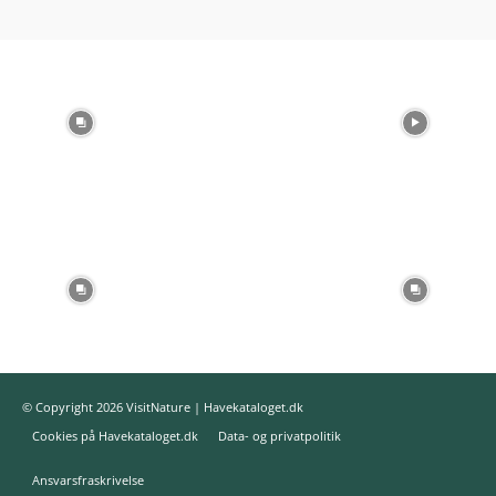
© Copyright 2026 VisitNature | Havekataloget.dk
Cookies på Havekataloget.dk
Data- og privatpolitik
Ansvarsfraskrivelse