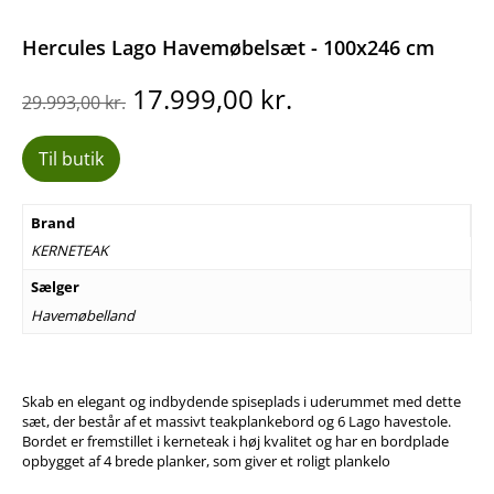
Hercules Lago Havemøbelsæt - 100x246 cm
Den
Den
17.999,00
kr.
29.993,00
kr.
oprindelige
aktuelle
pris
pris
Til butik
var:
er:
29.993,00 kr..
17.999,00 kr..
Brand
KERNETEAK
Sælger
Havemøbelland
Skab en elegant og indbydende spiseplads i uderummet med dette
sæt, der består af et massivt teakplankebord og 6 Lago havestole.
Bordet er fremstillet i kerneteak i høj kvalitet og har en bordplade
opbygget af 4 brede planker, som giver et roligt plankelo