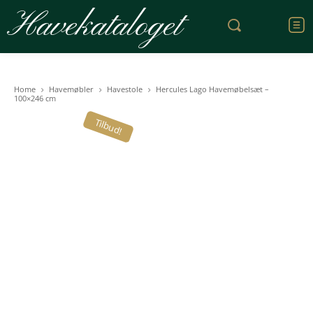
Havekataloget
Home
Havemøbler
Havestole
Hercules Lago Havemøbelsæt –
100×246 cm
Tilbud!