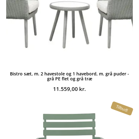
Bistro sæt, m. 2 havestole og 1 havebord, m. grå puder -
grå PE flet og grå træ
11.559,00
kr.
Tilbud!