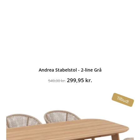
Andrea Stabelstol - 2-line Grå
Den
Den
299,95
kr.
549,00
kr.
oprindelige
aktuelle
pris
pris
Tilbud!
var:
er:
549,00 kr..
299,95 kr..