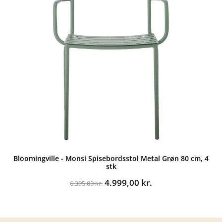
Bloomingville - Monsi Spisebordsstol Metal Grøn 80 cm, 4
stk
Den
Den
4.999,00
kr.
6.395,00
kr.
oprindelige
aktuelle
pris
pris
var:
er:
6.395,00 kr..
4.999,00 kr..