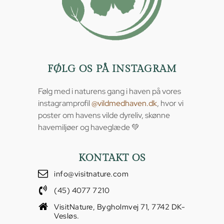
FØLG OS PÅ INSTAGRAM
Følg med i naturens gang i haven på vores
instagramprofil
@vildmedhaven.dk
, hvor vi
poster om havens vilde dyreliv, skønne
havemiljøer og haveglæde 💚
KONTAKT OS
info@visitnature.com
(45) 4077 7210
VisitNature, Bygholmvej 71, 7742 DK-
Vesløs.