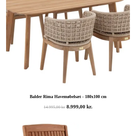
Balder Rima Havemøbelsæt - 180x100 cm
Den
Den
8.999,00
kr.
14.995,00
kr.
oprindelige
aktuelle
pris
pris
var:
er:
14.995,00 kr..
8.999,00 kr..