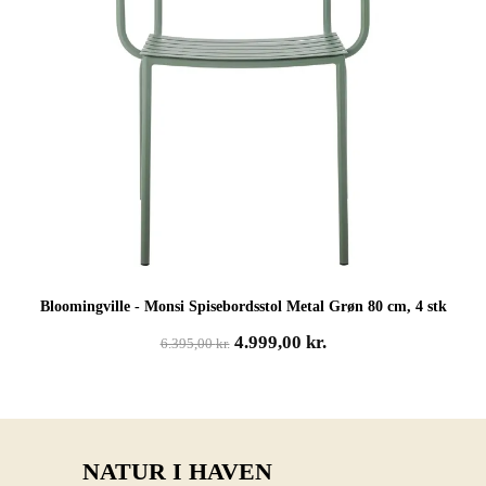
Bloomingville - Monsi Spisebordsstol Metal Grøn 80 cm, 4 stk
Den
Den
4.999,00
kr.
6.395,00
kr.
oprindelige
aktuelle
pris
pris
var:
er:
6.395,00 kr..
4.999,00 kr..
NATUR I HAVEN