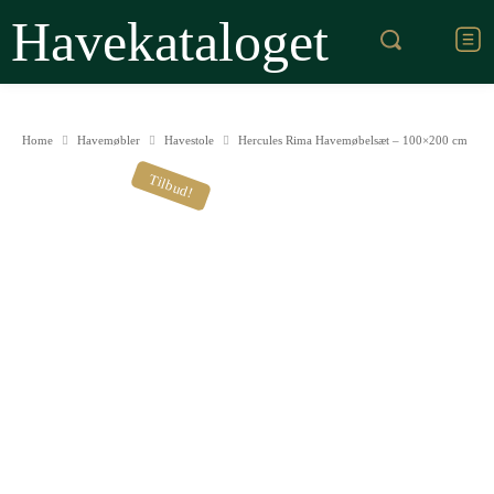
Havekataloget
Home
Havemøbler
Havestole
Hercules Rima Havemøbelsæt – 100×200 cm
Tilbud!