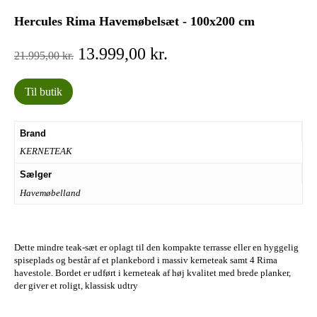
Hercules Rima Havemøbelsæt - 100x200 cm
Den
Den
13.999,00
kr.
21.995,00
kr.
oprindelige
aktuelle
pris
pris
Til butik
var:
er:
21.995,00 kr..
13.999,00 kr..
Brand
KERNETEAK
Sælger
Havemøbelland
Dette mindre teak-sæt er oplagt til den kompakte terrasse eller en hyggelig
spiseplads og består af et plankebord i massiv kerneteak samt 4 Rima
havestole. Bordet er udført i kerneteak af høj kvalitet med brede planker,
der giver et roligt, klassisk udtry