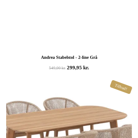
Andrea Stabelstol - 2-line Grå
Den
Den
299,95
kr.
549,00
kr.
oprindelige
aktuelle
pris
pris
Tilbud!
var:
er:
549,00 kr..
299,95 kr..