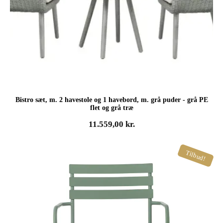
Bistro sæt, m. 2 havestole og 1 havebord, m. grå puder - grå PE
flet og grå træ
11.559,00
kr.
Tilbud!