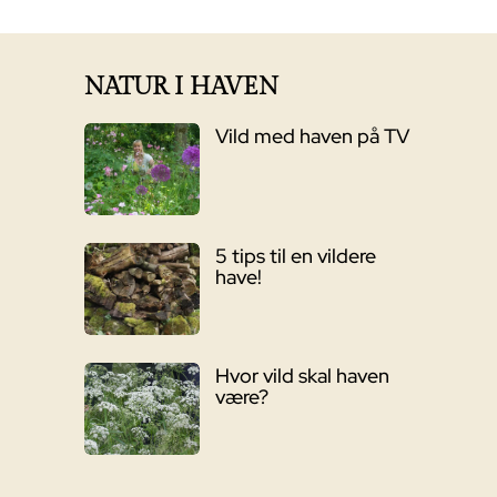
var:
er:
6.395,00 kr..
4.999,00 kr..
NATUR I HAVEN
Vild med haven på TV
5 tips til en vildere
have!
Hvor vild skal haven
være?