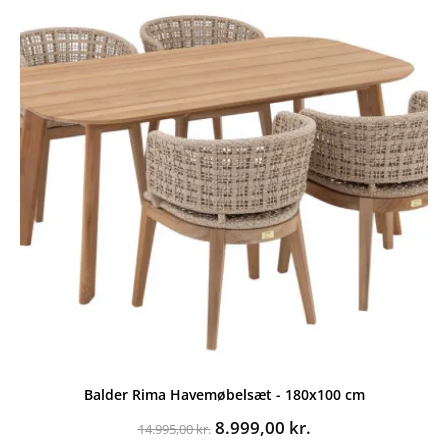
Balder Rima Havemøbelsæt - 180x100 cm
Den
Den
8.999,00
kr.
14.995,00
kr.
oprindelige
aktuelle