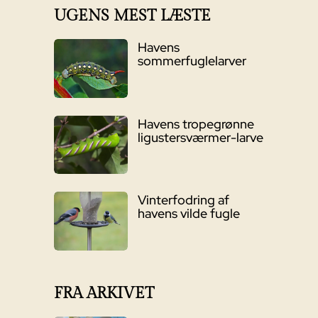
UGENS MEST LÆSTE
Havens
sommerfuglelarver
Havens tropegrønne
ligustersværmer-larve
Vinterfodring af
havens vilde fugle
FRA ARKIVET