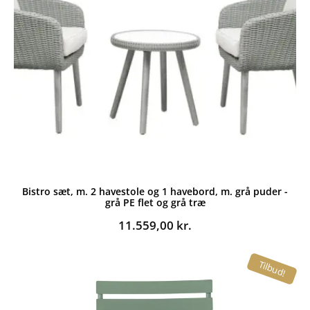
Bistro sæt, m. 2 havestole og 1 havebord, m. grå puder -
grå PE flet og grå træ
11.559,00
kr.
Tilbud!