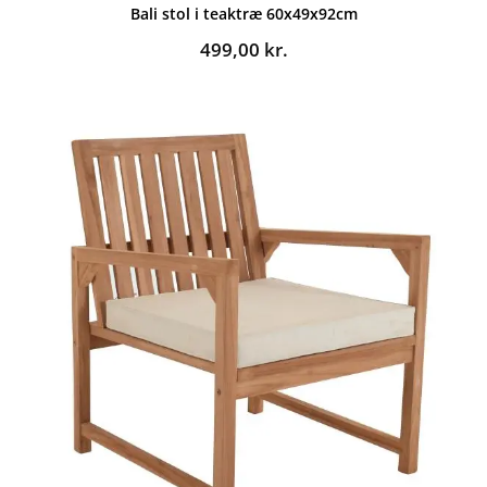
Bali stol i teaktræ 60x49x92cm
499,00
kr.