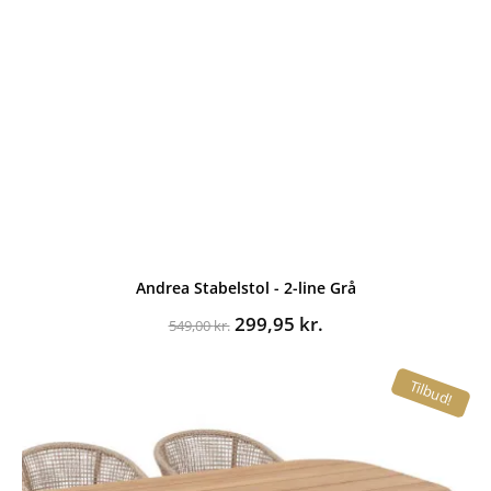
Andrea Stabelstol - 2-line Grå
Den
Den
299,95
kr.
549,00
kr.
oprindelige
aktuelle
pris
pris
Tilbud!
var:
er:
549,00 kr..
299,95 kr..