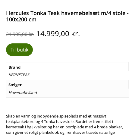
Hercules Tonka Teak havemøbelsæt m/4 stole -
100x200 cm
Den
Den
14.999,00
kr.
21.995,00
kr.
oprindelige
aktuelle
pris
pris
Til butik
var:
er:
21.995,00 kr..
14.999,00 kr..
Brand
KERNETEAK
Sælger
Havemøbelland
Skab en varm og indbydende spiseplads med et massivt
teakplankebord og 4 Tonka havestole. Bordet er fremstillet i
kerneteak i høj kvalitet og har en bordplade med 4 brede planker,
som giver et roligt plankelook og fremhæver træets naturlige