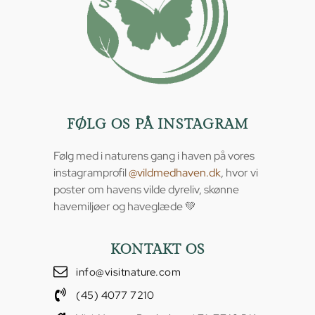
FØLG OS PÅ INSTAGRAM
Følg med i naturens gang i haven på vores
instagramprofil
@vildmedhaven.dk
, hvor vi
poster om havens vilde dyreliv, skønne
havemiljøer og haveglæde 💚
KONTAKT OS
info@visitnature.com
(45) 4077 7210