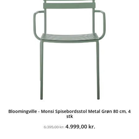
Bloomingville - Monsi Spisebordsstol Metal Grøn 80 cm, 4
stk
Den
Den
4.999,00
kr.
6.395,00
kr.
oprindelige
aktuelle
pris
pris