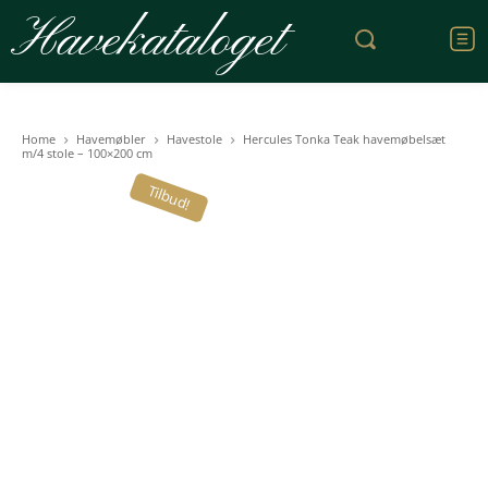
Havekataloget
Home
Havemøbler
Havestole
Hercules Tonka Teak havemøbelsæt
m/4 stole – 100×200 cm
Tilbud!