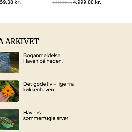
Den
Den
559,00
kr.
4.999,00
kr.
6.395,00
kr.
oprindelige
aktuelle
pris
pris
var:
er:
6.395,00 kr..
4.999,00 kr..
A ARKIVET
Boganmeldelse:
Haven på heden.
Det gode liv – lige fra
køkkenhaven
Havens
sommerfuglelarver