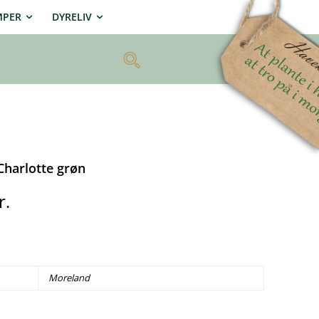
MPER
DYRELIV
Charlotte grøn
r.
Moreland