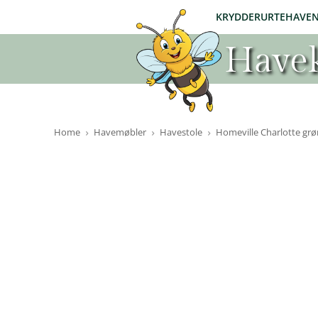
KRYDDERURTEHAVE
Havek
Home
Havemøbler
Havestole
Homeville Charlotte grø