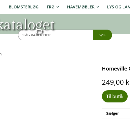
N
BLOMSTERLØG
FRØ
HAVEMØBLER
LYS OG LA
ataloget
SØG
n
Homeville 
249,00
k
Til butik
Sælger