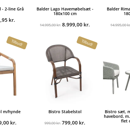
 - 2-line Grå
Balder Lago Havemøbelsæt -
Balder Rim
180x100 cm
18
n
Den
9,95
kr.
Den
Den
8.999,00
kr.
indelige
aktuelle
14.995,00
kr.
14.995,00
kr
oprindelige
aktuelle
s
pris
pris
pris
:
er:
Tilbud!
Tilbud!
var:
er:
,00 kr..
299,95 kr..
14.995,00 kr..
8.999,00 kr..
ol m/hynde
Bistro Stabelstol
Bistro sæt, 
havebord, m.
flet
n
Den
Den
Den
9,00
kr.
799,00
kr.
999,00
kr.
rindelige
aktuelle
oprindelige
aktuelle