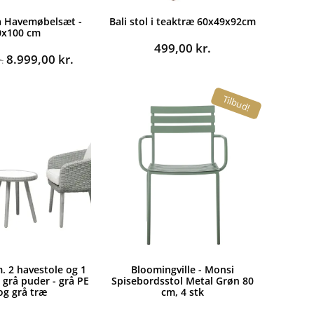
a Havemøbelsæt -
Bali stol i teaktræ 60x49x92cm
0x100 cm
499,00
kr.
Den
Den
8.999,00
kr.
.
oprindelige
aktuelle
pris
pris
Tilbud!
var:
er:
14.995,00 kr..
8.999,00 kr..
m. 2 havestole og 1
Bloomingville - Monsi
 grå puder - grå PE
Spisebordsstol Metal Grøn 80
 og grå træ
cm, 4 stk