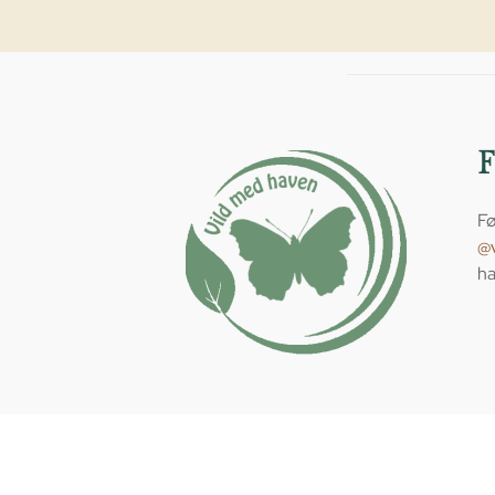
Fø
@
ha