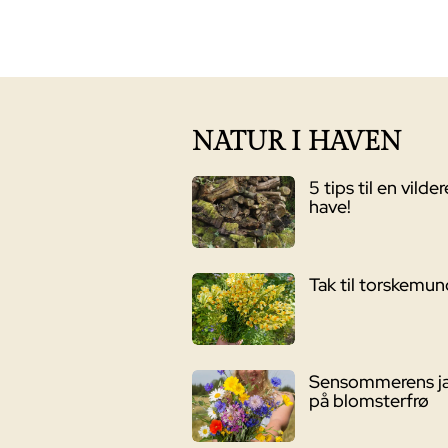
pri
var
1.1
NATUR I HAVEN
5 tips til en vilder
have!
Tak til torskemu
Sensommerens j
på blomsterfrø