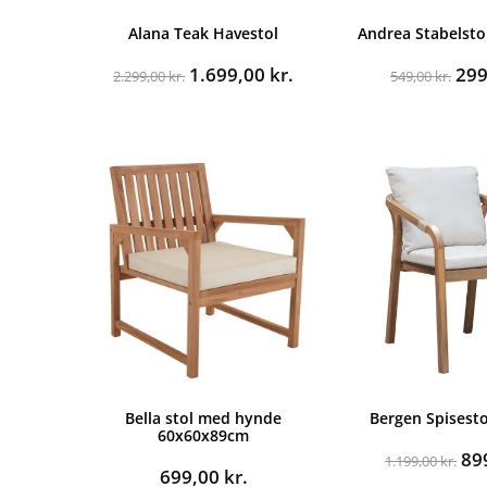
Alana Teak Havestol
Andrea Stabelstol
Den
Den
De
1.699,00
kr.
29
2.299,00
kr.
549,00
kr.
oprindelige
aktuelle
opr
pris
pris
pri
var:
er:
var
2.299,00 kr..
1.699,00 kr..
549
Bella stol med hynde
Bergen Spisest
60x60x89cm
De
89
1.199,00
kr.
699,00
kr.
op