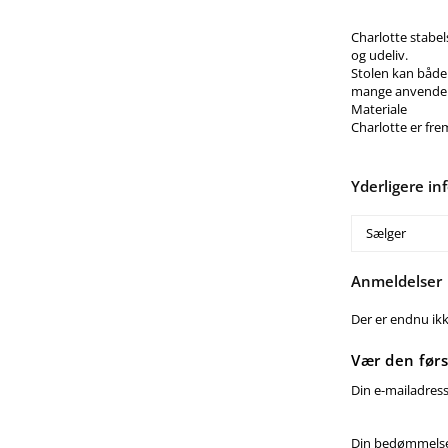
Charlotte stabel
og udeliv.
Stolen kan både
mange anvendel
Materiale
Charlotte er frem
Yderligere in
Sælger
Anmeldelser
Der er endnu ik
Vær den førs
Din e-mailadresse
Din bedømmels