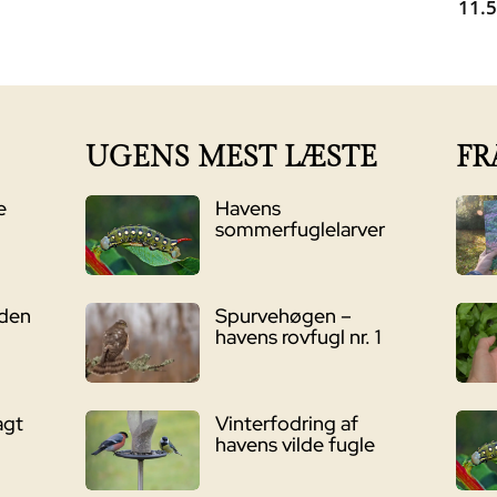
11.
s
pris
pris
pris
:
er:
var:
er:
99,00 kr..
899,00 kr..
999,00 kr..
799,00 kr..
UGENS MEST LÆSTE
FR
e
Havens
sommerfuglelarver
nden
Spurvehøgen –
havens rovfugl nr. 1
agt
Vinterfodring af
havens vilde fugle