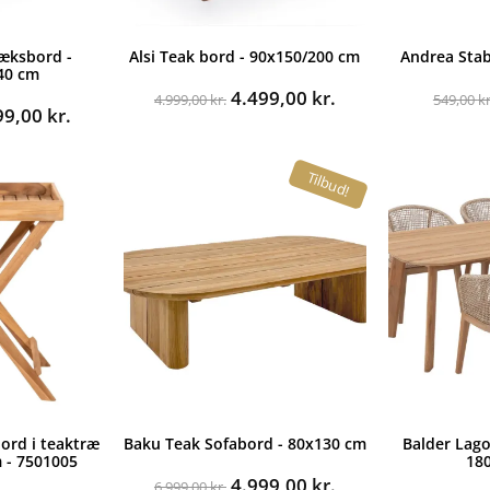
æksbord -
Alsi Teak bord - 90x150/200 cm
Andrea Stabe
40 cm
Den
Den
4.499,00
kr.
4.999,00
kr.
549,00
kr
n
Den
99,00
kr.
oprindelige
aktuelle
indelige
aktuelle
pris
pris
pris
var:
er:
Tilbud!
er:
4.999,00 kr..
4.499,00 kr..
9,00 kr..
4.999,00 kr..
ord i teaktræ
Baku Teak Sofabord - 80x130 cm
Balder Lag
 - 7501005
18
Den
Den
4.999,00
kr.
6.999,00
kr.