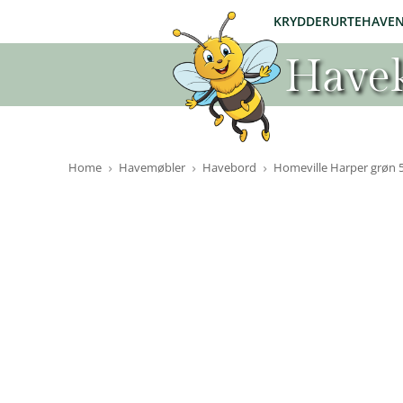
KRYDDERURTEHAVE
Havek
Home
Havemøbler
Havebord
Homeville Harper grøn 