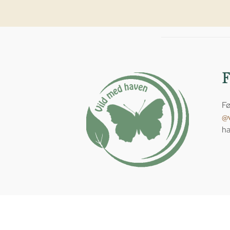
Fø
@
ha