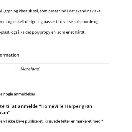
l i grøn og klassisk stil, som passer ind i det skandinaviske
lrent og enkelt design, og passer til diverse spiseborde og
P-plast, også kaldet polypropylen, som er et hårdt
formation
Moreland
ke nogle anmeldelser.
te til at anmelde “Homeville Harper grøn
5cm”
 vil ikke blive publiceret.
Krævede felter er markeret med
*