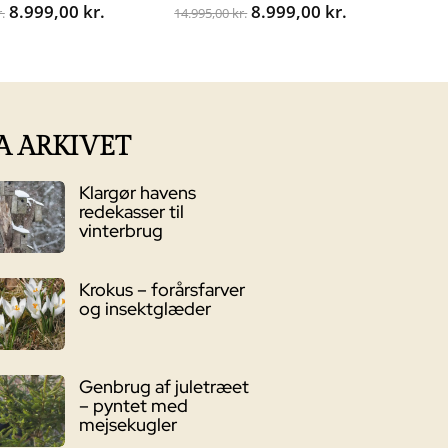
Den
Den
Den
Den
8.999,00
kr.
8.999,00
kr.
.
14.995,00
kr.
oprindelige
aktuelle
oprindelige
aktuelle
pris
pris
pris
pris
var:
er:
var:
er:
14.995,00 kr..
8.999,00 kr..
14.995,00 kr..
8.999,00 kr..
A ARKIVET
Klargør havens
redekasser til
vinterbrug
Krokus – forårsfarver
og insektglæder
Genbrug af juletræet
– pyntet med
mejsekugler