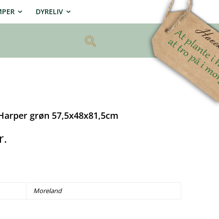
MPER
DYRELIV
Harper grøn 57,5x48x81,5cm
r.
Moreland