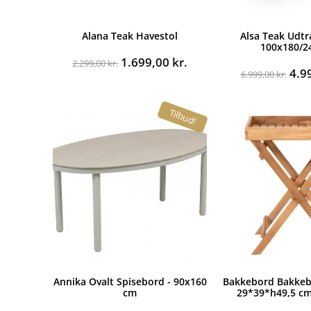
Alana Teak Havestol
Alsa Teak Udtr
100x180/2
Den
Den
1.699,00
kr.
2.299,00
kr.
De
4.9
oprindelige
aktuelle
6.999,00
kr.
opr
pris
pris
pris
var:
er:
Tilbud!
var:
2.299,00 kr..
1.699,00 kr..
6.99
Annika Ovalt Spisebord - 90x160
Bakkebord Bakkeb
cm
29*39*h49,5 cm