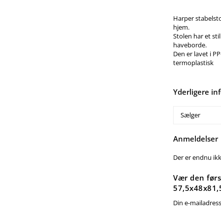
Harper stabelsto
hjem.
Stolen har et sti
haveborde.
Den er lavet i P
termoplastisk
Yderligere in
Sælger
Anmeldelser
Der er endnu ik
Vær den førs
57,5x48x81,
Din e-mailadresse