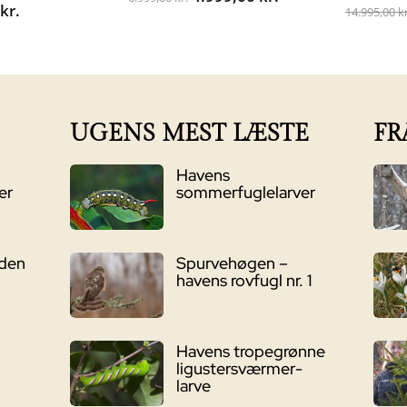
0
kr.
oprindelige
aktuelle
14.995,00
kr
pris
pris
var:
er:
6.999,00 kr..
4.999,00 kr..
UGENS MEST LÆSTE
FR
Havens
er
sommerfuglelarver
nden
Spurvehøgen –
havens rovfugl nr. 1
Havens tropegrønne
ligustersværmer-
larve