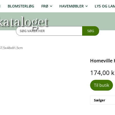
N
BLOMSTERLØG
FRØ
HAVEMØBLER
LYS OG LA
ataloget
SØG
57,5x48x81,5cm
Homeville 
174,00
k
Til butik
Sælger