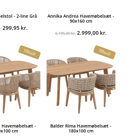
lstol - 2-line Grå
Annika Andrea Havemøbelsæt -
90x160 cm
Den
Den
299,95
kr.
.
Den
Den
2.999,00
kr.
oprindelige
aktuelle
6.195,00
kr.
oprindelige
aktuelle
pris
pris
pris
pris
var:
er:
Tilbud!
Tilbud!
var:
er:
549,00 kr..
299,95 kr..
6.195,00 kr..
2.999,00 kr..
o Havemøbelsæt -
Balder Rima Havemøbelsæt -
0x100 cm
180x100 cm