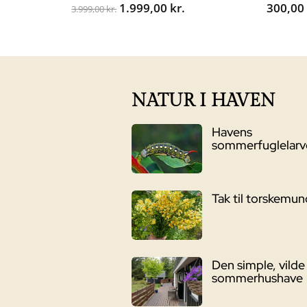
Den
Den
1.999,00
kr.
300,0
3.999,00
kr.
oprindelige
aktuelle
pris
pris
var:
er:
3.999,00 kr..
1.999,00 kr..
NATUR I HAVEN
Havens
sommerfuglelarv
Tak til torskemu
Den simple, vilde
sommerhushave