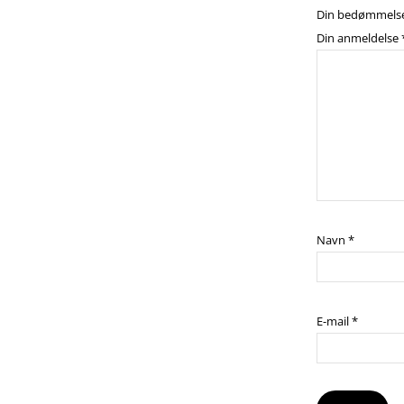
Din bedømmels
Din anmeldelse
Navn
*
E-mail
*