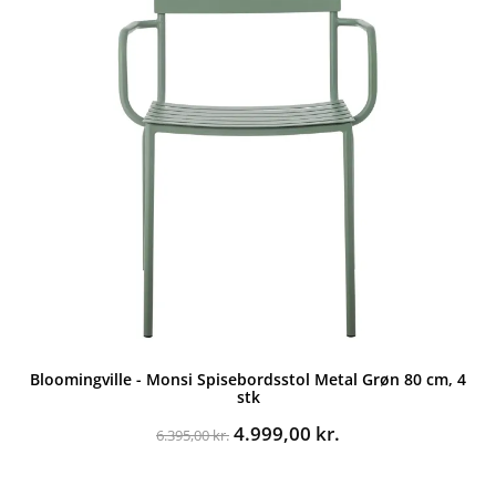
Bloomingville - Monsi Spisebordsstol Metal Grøn 80 cm, 4
stk
Den
Den
4.999,00
kr.
6.395,00
kr.
oprindelige
aktuelle
pris
pris