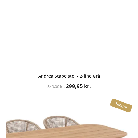
Andrea Stabelstol - 2-line Grå
Den
Den
299,95
kr.
549,00
kr.
oprindelige
aktuelle
pris
pris
Tilbud!
var:
er:
549,00 kr..
299,95 kr..