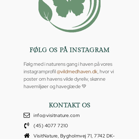
FØLG OS PÅ INSTAGRAM
Følg med i naturens gang i haven på vores
instagramprofil
@vildmedhaven.dk
, hvor vi
poster om havens vilde dyreliv, skønne
havemiljøer og haveglæde 💚
KONTAKT OS
info@visitnature.com
(45) 4077 7210
VisitNature, Bygholmvej 71, 7742 DK-