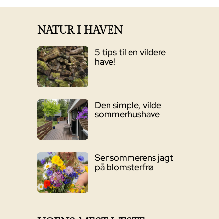
var:
er:
6.395,00 kr..
4.999,00 kr..
NATUR I HAVEN
5 tips til en vildere
have!
Den simple, vilde
sommerhushave
Sensommerens jagt
på blomsterfrø