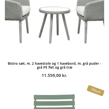
Bistro sæt, m. 2 havestole og 1 havebord, m. grå puder -
grå PE flet og grå træ
11.559,00
kr.
Tilbud!