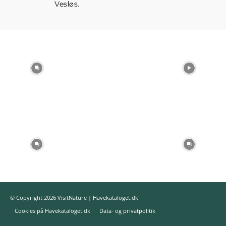
Vesløs.
© Copyright 2026 VisitNature | Havekataloget.dk
Cookies på Havekataloget.dk
Data- og privatpolitik