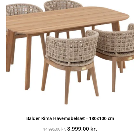
Balder Rima Havemøbelsæt - 180x100 cm
Den
Den
8.999,00
kr.
14.995,00
kr.
oprindelige
aktuelle