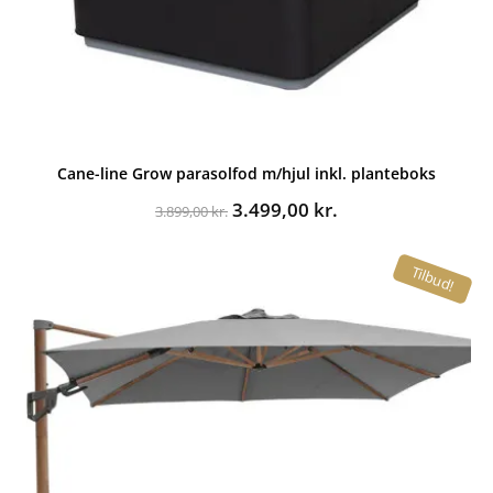
Cane-line Grow parasolfod m/hjul inkl. planteboks
Den
Den
3.499,00
kr.
3.899,00
kr.
oprindelige
aktuelle
pris
pris
Tilbud!
var:
er:
3.899,00 kr..
3.499,00 kr..