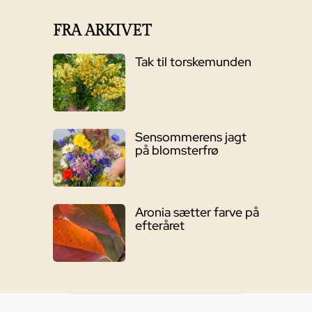
FRA ARKIVET
Tak til torskemunden
Sensommerens jagt
på blomsterfrø
Aronia sætter farve på
efteråret