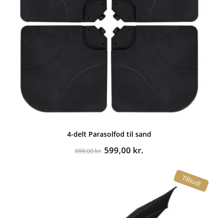
4-delt Parasolfod til sand
Den
Den
599,00
kr.
899,00
kr.
oprindelige
aktuelle
pris
pris
Tilbud!
var:
er:
899,00 kr..
599,00 kr..