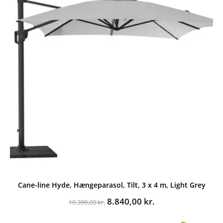
Cane-line Hyde, Hængeparasol, Tilt, 3 x 4 m, Light Grey
Den
Den
8.840,00
kr.
10.399,00
kr.
oprindelige
aktuelle
pris
pris