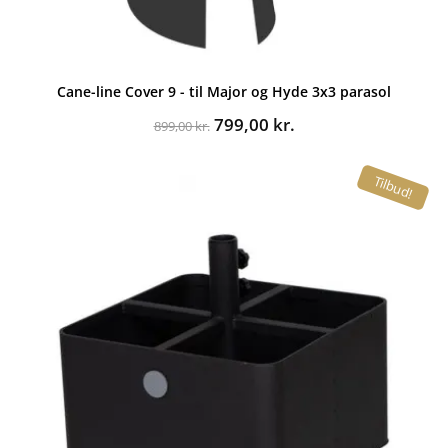
Cane-line Cover 9 - til Major og Hyde 3x3 parasol
Den
Den
799,00
kr.
899,00
kr.
oprindelige
aktuelle
pris
pris
Tilbud!
var:
er:
899,00 kr..
799,00 kr..