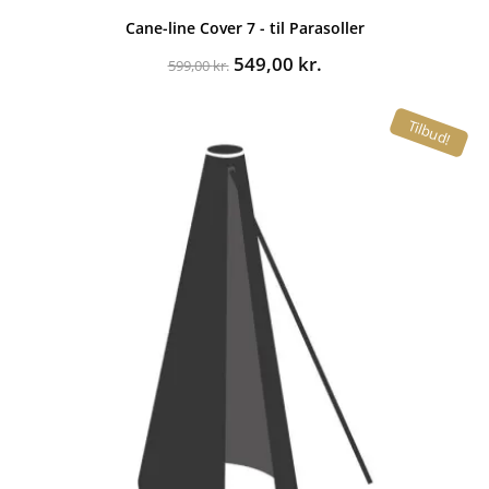
Cane-line Cover 7 - til Parasoller
Den
Den
549,00
kr.
599,00
kr.
oprindelige
aktuelle
pris
pris
Tilbud!
var:
er:
599,00 kr..
549,00 kr..