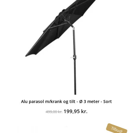
Alu parasol m/krank og tilt - Ø 3 meter - Sort
Den
Den
199,95
kr.
499,00
kr.
oprindelige
aktuelle
pris
pris
Tilbud!
var:
er: