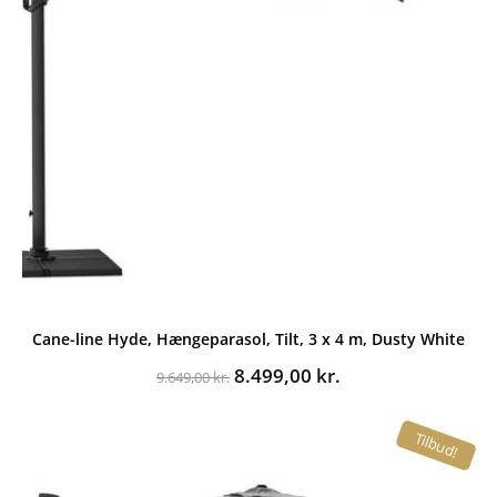
Cane-line Hyde, Hængeparasol, Tilt, 3 x 4 m, Dusty White
Den
Den
8.499,00
kr.
9.649,00
kr.
oprindelige
aktuelle
pris
pris
Tilbud!
var:
er:
9.649,00 kr..
8.499,00 kr..