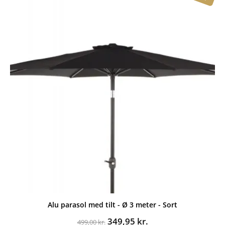
499,00 kr..
199,95 kr..
Alu parasol med tilt - Ø 3 meter - Sort
Den
Den
349,95
kr.
499,00
kr.