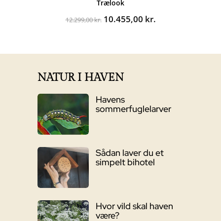
Trælook
Den
Den
10.455,00
kr.
12.299,00
kr.
oprindelige
aktuelle
pris
pris
var:
er:
12.299,00 kr..
10.455,00 kr..
NATUR I HAVEN
Havens
sommerfuglelarver
Sådan laver du et
simpelt bihotel
Hvor vild skal haven
være?