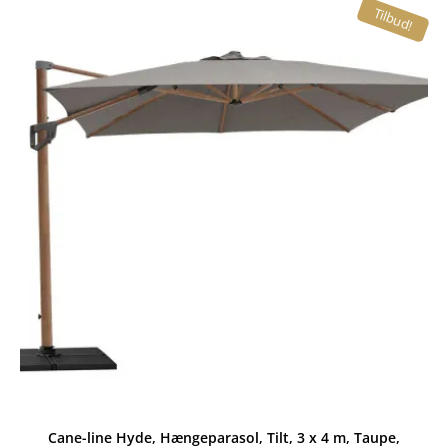
Tilbud!
var:
er:
10.399,00 kr..
8.840,00 kr..
Cane-line Hyde, Hængeparasol, Tilt, 3 x 4 m, Taupe,