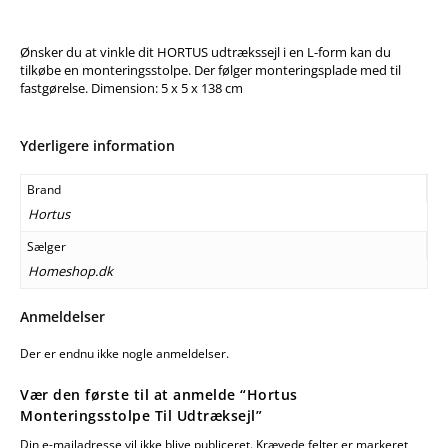
Ønsker du at vinkle dit HORTUS udtrækssejl i en L-form kan du
tilkøbe en monteringsstolpe. Der følger monteringsplade med til
fastgørelse. Dimension: 5 x 5 x 138 cm
Yderligere information
Brand
Hortus
Sælger
Homeshop.dk
Anmeldelser
Der er endnu ikke nogle anmeldelser.
Vær den første til at anmelde “Hortus
Monteringsstolpe Til Udtræksejl”
Din e-mailadresse vil ikke blive publiceret.
Krævede felter er markeret