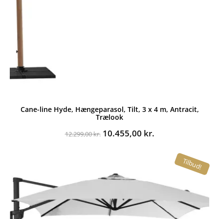
Cane-line Hyde, Hængeparasol, Tilt, 3 x 4 m, Antracit,
Trælook
Den
Den
10.455,00
kr.
12.299,00
kr.
oprindelige
aktuelle
pris
pris
Tilbud!
var:
er:
12.299,00 kr..
10.455,00 kr..