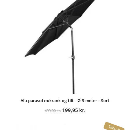
Alu parasol m/krank og tilt - Ø 3 meter - Sort
Den
Den
199,95
kr.
499,00
kr.
oprindelige
aktuelle
pris
pris
Tilbud!
var:
er: