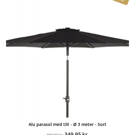
499,00 kr..
199,95 kr..
Alu parasol med tilt - Ø 3 meter - Sort
Den
Den
349,95
kr.
499,00
kr.