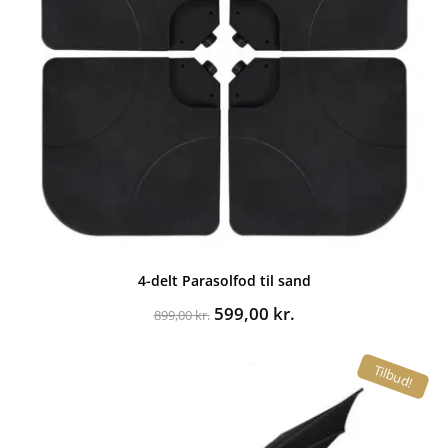
4-delt Parasolfod til sand
Den
Den
599,00
kr.
899,00
kr.
oprindelige
aktuelle
pris
pris
Tilbud!
var:
er:
899,00 kr..
599,00 kr..