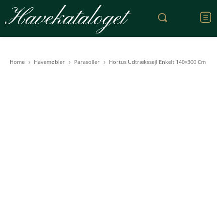
Havekataloget
Home
Havemøbler
Parasoller
Hortus Udtrækssejl Enkelt 140×300 Cm