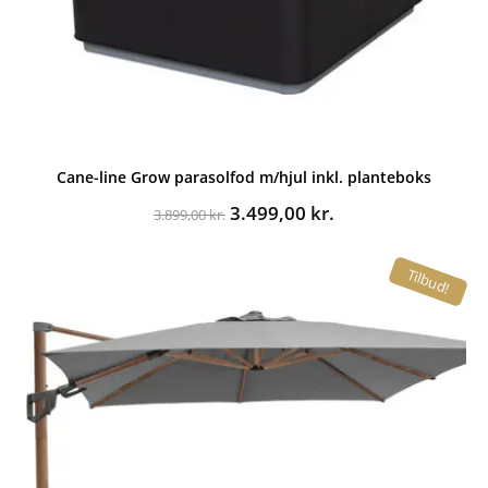
Cane-line Grow parasolfod m/hjul inkl. planteboks
Den
Den
3.499,00
kr.
3.899,00
kr.
oprindelige
aktuelle
pris
pris
Tilbud!
var:
er:
3.899,00 kr..
3.499,00 kr..