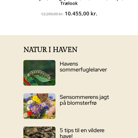
Trælook
Den
Den
10.455,00
kr.
12.299,00
kr.
oprindelige
aktuelle
pris
pris
var:
er:
12.299,00 kr..
10.455,00 kr..
NATUR I HAVEN
Havens
sommerfuglelarver
Sensommerens jagt
på blomsterfrø
5 tips til en vildere
have!