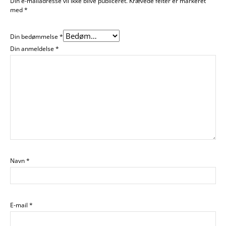
Din e-mailadresse vil ikke blive publiceret.
Krævede felter er markeret
med
*
Din bedømmelse
*
Din anmeldelse
*
Navn
*
E-mail
*