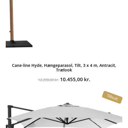
Cane-line Hyde, Hængeparasol, Tilt, 3 x 4 m, Antracit,
Trælook
Den
Den
10.455,00
kr.
12.299,00
kr.
oprindelige
aktuelle
pris
pris
Tilbud!
var:
er:
12.299,00 kr..
10.455,00 kr..