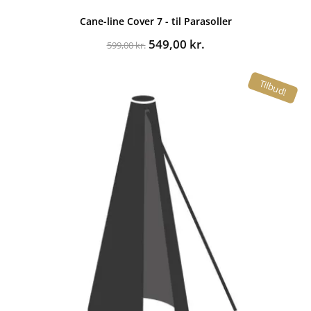
Cane-line Cover 7 - til Parasoller
Den
Den
549,00
kr.
599,00
kr.
oprindelige
aktuelle
pris
pris
Tilbud!
var:
er:
599,00 kr..
549,00 kr..