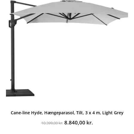
Cane-line Hyde, Hængeparasol, Tilt, 3 x 4 m, Light Grey
Den
Den
8.840,00
kr.
10.399,00
kr.
oprindelige
aktuelle