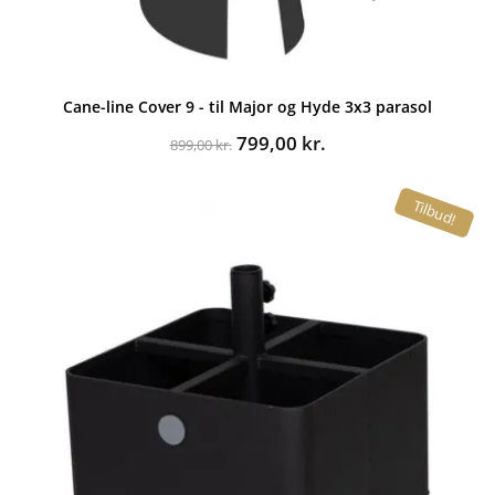
Cane-line Cover 9 - til Major og Hyde 3x3 parasol
Den
Den
799,00
kr.
899,00
kr.
oprindelige
aktuelle
pris
pris
Tilbud!
var:
er:
899,00 kr..
799,00 kr..