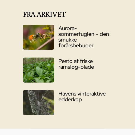
FRA ARKIVET
Aurora-
sommerfuglen – den
smukke
forårsbebuder
Pesto af friske
ramsløg-blade
Havens vinteraktive
edderkop