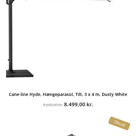
Cane-line Hyde, Hængeparasol, Tilt, 3 x 4 m, Dusty White
Den
Den
8.499,00
kr.
9.649,00
kr.
oprindelige
aktuelle
pris
pris
Tilbud!
var:
er:
9.649,00 kr..
8.499,00 kr..