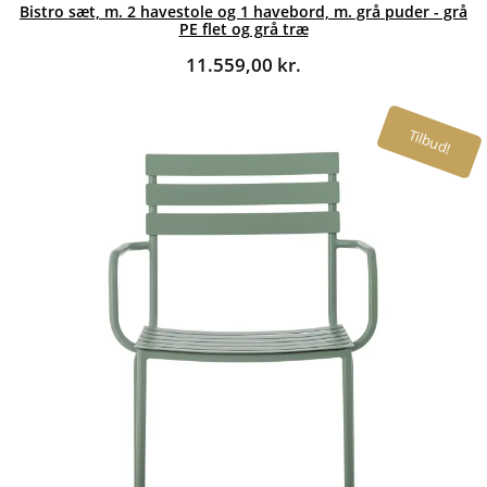
Bistro sæt, m. 2 havestole og 1 havebord, m. grå puder - grå
PE flet og grå træ
11.559,00
kr.
Tilbud!