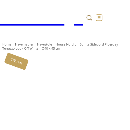
Havekataloget
Home
Havemøbler
Havestole
House Nordic – Bonita Sidebord Fiberclay
Terrazzo Look Off White – Ø40 x 45 cm
Tilbud!