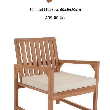
Bali stol i teaktræ 60x49x92cm
499,00
kr.