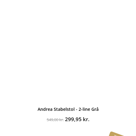
Andrea Stabelstol - 2-line Grå
Den
Den
299,95
kr.
549,00
kr.
oprindelige
aktuelle
pris
pris