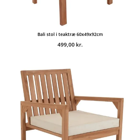
Bali stol i teaktræ 60x49x92cm
499,00
kr.