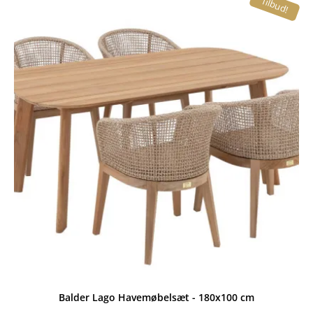
Tilbud!
var:
er:
549,00 kr..
299,95 kr..
Balder Lago Havemøbelsæt - 180x100 cm