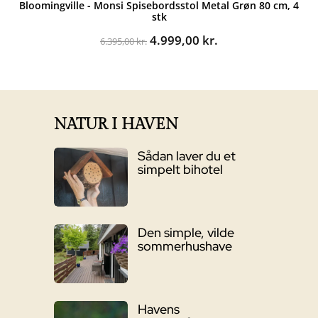
Bloomingville - Monsi Spisebordsstol Metal Grøn 80 cm, 4
stk
Den
Den
4.999,00
kr.
6.395,00
kr.
oprindelige
aktuelle
pris
pris
var:
er:
6.395,00 kr..
4.999,00 kr..
NATUR I HAVEN
Sådan laver du et
simpelt bihotel
Den simple, vilde
sommerhushave
Havens