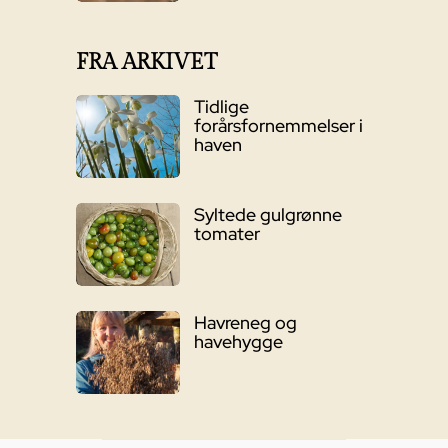
FRA ARKIVET
Tidlige
forårsfornemmelser i
haven
Syltede gulgrønne
tomater
Havreneg og
havehygge