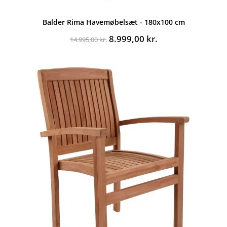
Balder Rima Havemøbelsæt - 180x100 cm
Den
Den
8.999,00
kr.
14.995,00
kr.
oprindelige
aktuelle
pris
pris
var:
er:
14.995,00 kr..
8.999,00 kr..