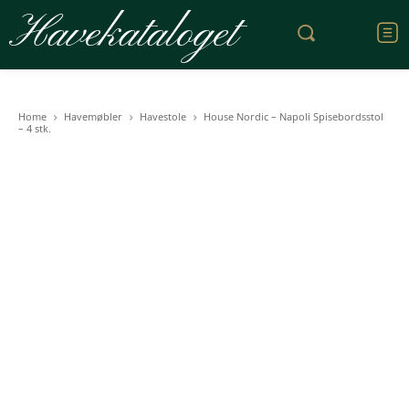
Havekataloget
Home
Havemøbler
Havestole
House Nordic – Napoli Spisebordsstol
– 4 stk.