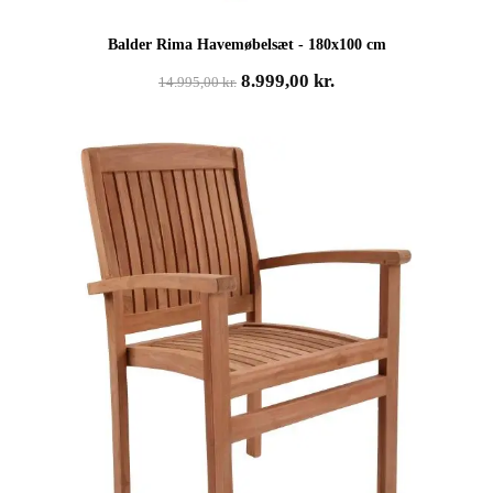
Balder Rima Havemøbelsæt - 180x100 cm
Den
Den
8.999,00
kr.
14.995,00
kr.
oprindelige
aktuelle
pris
pris
var:
er:
14.995,00 kr..
8.999,00 kr..