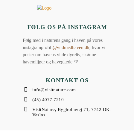
FØLG OS PÅ INSTAGRAM
Følg med i naturens gang i haven på vores
instagramprofil
@vildmedhaven.dk
, hvor vi
poster om havens vilde dyreliv, skønne
havemiljøer og haveglæde 💚
KONTAKT OS
info@visitnature.com
(45) 4077 7210
VisitNature, Bygholmvej 71, 7742 DK-
Vesløs.