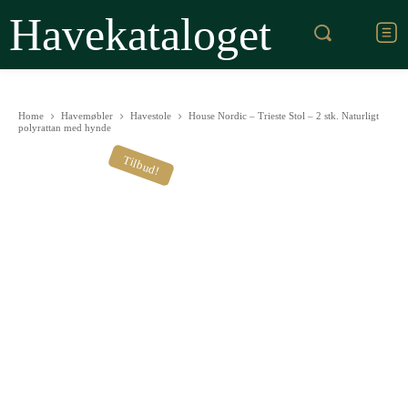
Havekataloget
Home
Havemøbler
Havestole
House Nordic – Trieste Stol – 2 stk. Naturligt
polyrattan med hynde
Tilbud!