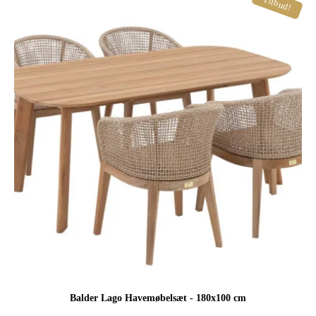
Tilbud!
var:
er:
549,00 kr..
299,95 kr..
Balder Lago Havemøbelsæt - 180x100 cm