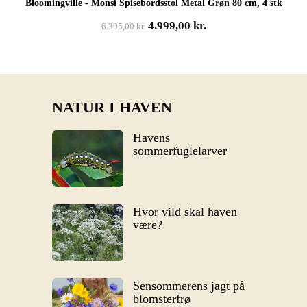
Bloomingville - Monsi Spisebordsstol Metal Grøn 80 cm, 4 stk
Den
Den
4.999,00
kr.
6.395,00
kr.
oprindelige
aktuelle
pris
pris
var:
er:
6.395,00 kr..
4.999,00 kr..
NATUR I HAVEN
Havens
sommerfuglelarver
Hvor vild skal haven
være?
Sensommerens jagt på
blomsterfrø