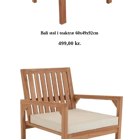
Bali stol i teaktræ 60x49x92cm
499,00
kr.