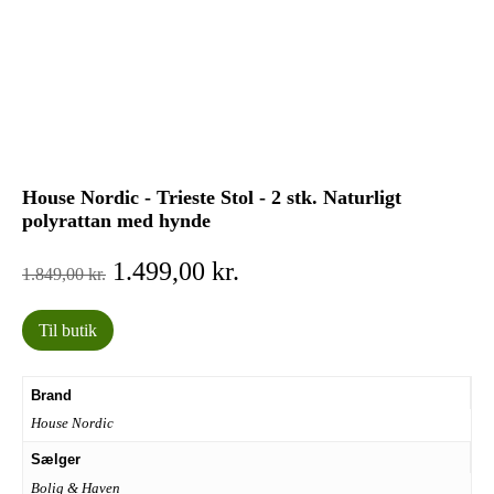
House Nordic - Trieste Stol - 2 stk. Naturligt
polyrattan med hynde
Den
Den
1.499,00
kr.
1.849,00
kr.
oprindelige
aktuelle
pris
pris
Til butik
var:
er:
1.849,00 kr..
1.499,00 kr..
Brand
House Nordic
Sælger
Bolig & Haven