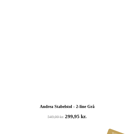
Andrea Stabelstol - 2-line Grå
Den
Den
299,95
kr.
549,00
kr.
oprindelige
aktuelle
pris
pris