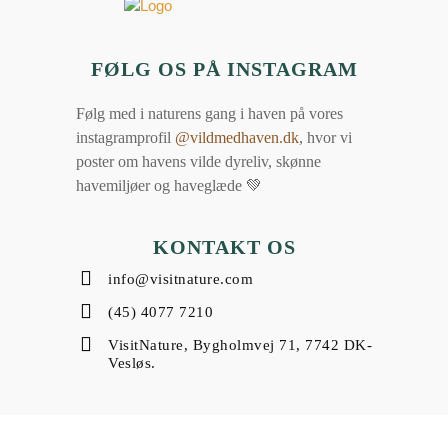
FØLG OS PÅ INSTAGRAM
Følg med i naturens gang i haven på vores
instagramprofil
@vildmedhaven.dk
, hvor vi
poster om havens vilde dyreliv, skønne
havemiljøer og haveglæde 💚
KONTAKT OS
info@visitnature.com
(45) 4077 7210
VisitNature, Bygholmvej 71, 7742 DK-
Vesløs.