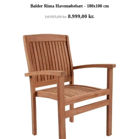
Balder Rima Havemøbelsæt - 180x100 cm
Den
Den
8.999,00
kr.
14.995,00
kr.
oprindelige
aktuelle
pris
pris
var:
er:
14.995,00 kr..
8.999,00 kr..