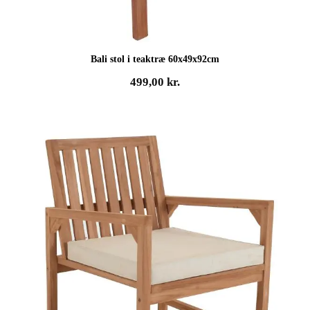
Bali stol i teaktræ 60x49x92cm
499,00
kr.