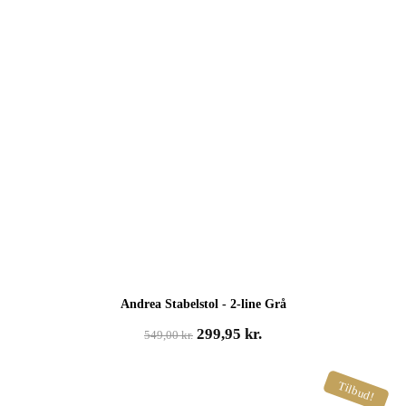
Andrea Stabelstol - 2-line Grå
Den
Den
299,95
kr.
549,00
kr.
oprindelige
aktuelle
pris
pris
Tilbud!
var:
er:
549,00 kr..
299,95 kr..