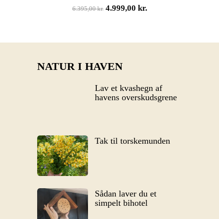
Den
Den
4.999,00
kr.
6.395,00
kr.
oprindelige
aktuelle
pris
pris
var:
er:
6.395,00 kr..
4.999,00 kr..
NATUR I HAVEN
Lav et kvashegn af
havens overskudsgrene
Tak til torskemunden
Sådan laver du et
simpelt bihotel