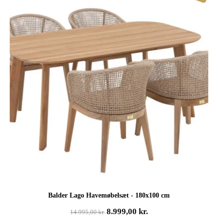
Balder Lago Havemøbelsæt - 180x100 cm
Den
Den
8.999,00
kr.
14.995,00
kr.