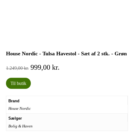
House Nordic - Tulsa Havestol - Sæt af 2 stk. - Grøn
Den
Den
999,00
kr.
1.249,00
kr.
oprindelige
aktuelle
pris
pris
Til butik
var:
er:
1.249,00 kr..
999,00 kr..
Brand
House Nordic
Sælger
Bolig & Haven