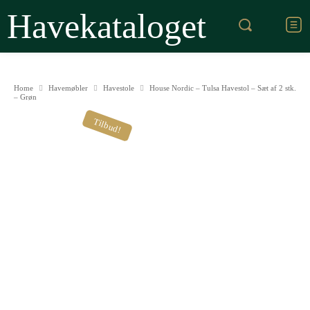
Havekataloget
Home
Havemøbler
Havestole
House Nordic – Tulsa Havestol – Sæt af 2 stk.
– Grøn
Tilbud!