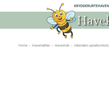
KRYDDERURTEHAVE
Havek
Home
Havemøbler
Havestole
Udendørs spisebordsstol 