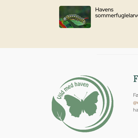
Havens
sommerfuglelarv
Fø
@
ha