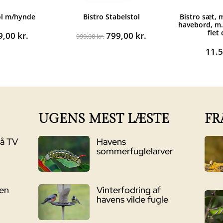
ol m/hynde
Bistro Stabelstol
Bistro sæt, 
havebord, m.
flet
n
Den
Den
Den
9,00
kr.
799,00
kr.
999,00
kr.
rindelige
aktuelle
oprindelige
aktuelle
11.
s
pris
pris
pris
:
er:
var:
er:
99,00 kr..
899,00 kr..
999,00 kr..
799,00 kr..
UGENS MEST LÆSTE
FR
på TV
Havens
sommerfuglelarver
ven
Vinterfodring af
havens vilde fugle