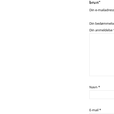
brun”
Din e-mailadresse
Din bedømmels
Din anmeldelse
Navn
*
E-mail
*