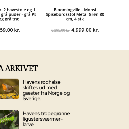
m. 2 havestole og 1
Bloomingville - Monsi
 grå puder - grå PE
Spisebordsstol Metal Grøn 80
 og grå træ
cm, 4 stk
Den
Den
559,00
kr.
4.999,00
kr.
6.395,00
kr.
oprindelige
aktuelle
pris
pris
var:
er:
6.395,00 kr..
4.999,00 kr..
A ARKIVET
Havens rødhalse
skiftes ud med
gæster fra Norge og
Sverige.
Havens tropegrønne
ligustersværmer-
larve