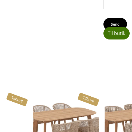
Til butik
Tilbud!
Tilbud!