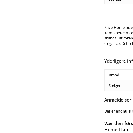
Kave Home præse
kombinerer moder
skabt til at fo
elegance. Det r
Yderligere in
Brand
Sælger
Anmeldelser
Der er endnu ik
Vær den førs
Home Itani r