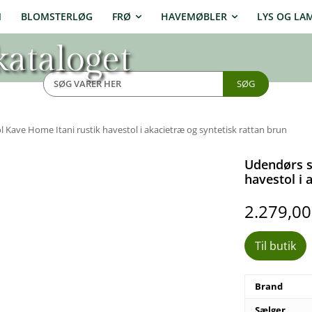
N
BLOMSTERLØG
FRØ
HAVEMØBLER
LYS OG LA
ataloget
SØG
Kave Home Itani rustik havestol i akacietræ og syntetisk rattan brun
Udendørs s
havestol i 
2.279,0
Til butik
Brand
Sælger