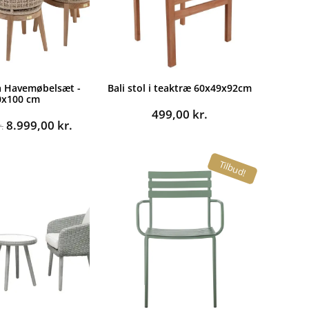
a Havemøbelsæt -
Bali stol i teaktræ 60x49x92cm
0x100 cm
499,00
kr.
Den
Den
8.999,00
kr.
.
oprindelige
aktuelle
pris
pris
Tilbud!
var:
er:
14.995,00 kr..
8.999,00 kr..