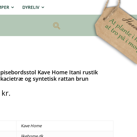
MPER
DYRELIV
pisebordsstol Kave Home Itani rustik
akacietræ og syntetisk rattan brun
0
kr.
Kave Home
likehome.dk