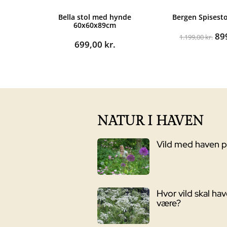
Bella stol med hynde
Bergen Spisest
60x60x89cm
De
89
1.199,00
kr.
699,00
kr.
op
pri
var
1.1
NATUR I HAVEN
Vild med haven 
Hvor vild skal ha
være?