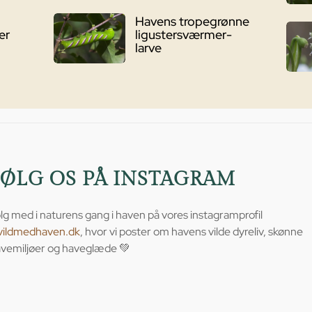
Havens tropegrønne
er
ligustersværmer-
larve
FØLG OS PÅ INSTAGRAM
lg med i naturens gang i haven på vores instagramprofil
vildmedhaven.dk
, hvor vi poster om havens vilde dyreliv, skønne
vemiljøer og haveglæde 💚