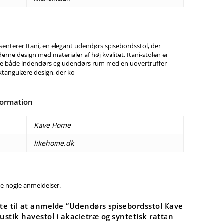
nterer Itani, en elegant udendørs spisebordsstol, der
ne design med materialer af høj kvalitet. Itani-stolen er
rene både indendørs og udendørs rum med en uovertruffen
ektangulære design, der ko
formation
Kave Home
likehome.dk
ke nogle anmeldelser.
te til at anmelde “Udendørs spisebordsstol Kave
ustik havestol i akacietræ og syntetisk rattan