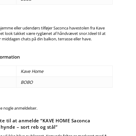
hjemme eller udendørs tilføjer Saconca havestolen fra Kave
t look takket være ryglænet af håndvævet snor.Ideel til at
 middagen chats på din balkon, terrasse eller have.
formation
Kave Home
BOBO
ke nogle anmeldelser.
ste til at anmelde “KAVE HOME Saconca
 hynde – sort reb og stål”