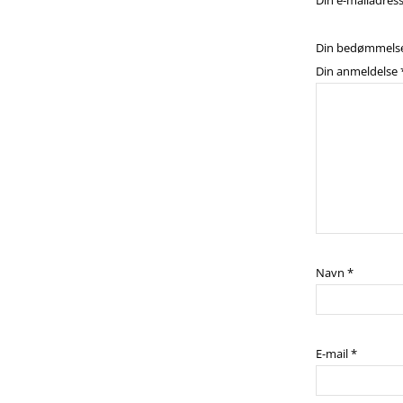
Din e-mailadresse
Din bedømmels
Din anmeldelse
Navn
*
E-mail
*