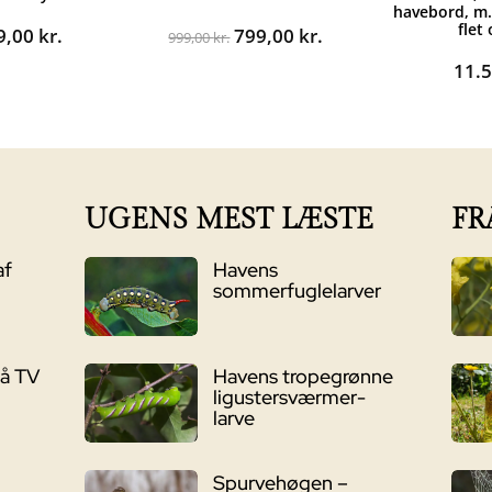
havebord, m.
flet
n
Den
Den
Den
9,00
kr.
799,00
kr.
999,00
kr.
rindelige
aktuelle
oprindelige
aktuelle
11.
s
pris
pris
pris
:
er:
var:
er:
99,00 kr..
899,00 kr..
999,00 kr..
799,00 kr..
UGENS MEST LÆSTE
FR
af
Havens
sommerfuglelarver
på TV
Havens tropegrønne
ligustersværmer-
larve
Spurvehøgen –