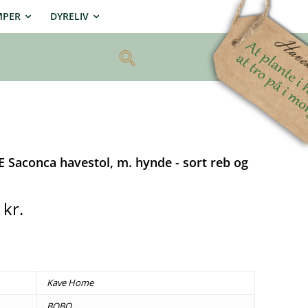
MPER
DYRELIV
Saconca havestol, m. hynde - sort reb og
0
kr.
Kave Home
BOBO