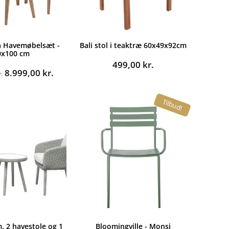
a Havemøbelsæt -
Bali stol i teaktræ 60x49x92cm
0x100 cm
499,00
kr.
Den
Den
8.999,00
kr.
.
oprindelige
aktuelle
pris
pris
Tilbud!
var:
er:
14.995,00 kr..
8.999,00 kr..
m. 2 havestole og 1
Bloomingville - Monsi