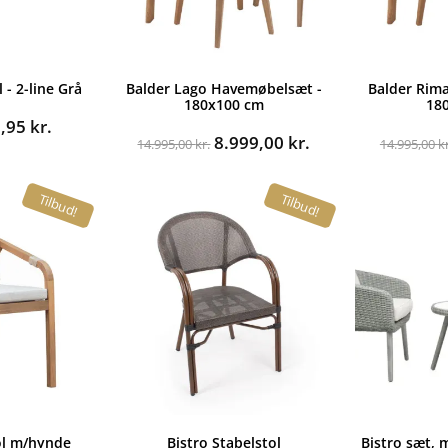
 - 2-line Grå
Balder Lago Havemøbelsæt -
Balder Rim
180x100 cm
18
n
Den
9,95
kr.
Den
Den
8.999,00
kr.
indelige
aktuelle
14.995,00
kr.
14.995,00
kr
oprindelige
aktuelle
s
pris
pris
pris
:
er:
Tilbud!
Tilbud!
var:
er:
,00 kr..
299,95 kr..
14.995,00 kr..
8.999,00 kr..
ol m/hynde
Bistro Stabelstol
Bistro sæt, 