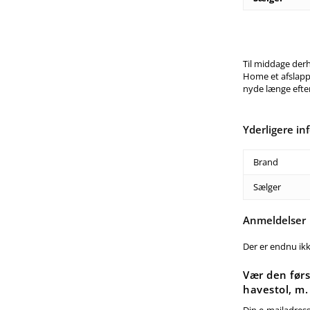
Til middage der
Home et afslappe
nyde længe efter
Yderligere in
Brand
Sælger
Anmeldelser
Der er endnu ik
Vær den før
havestol, m.