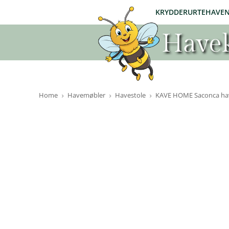
KRYDDERURTEHAVE
Havek
Home
Havemøbler
Havestole
KAVE HOME Saconca haves