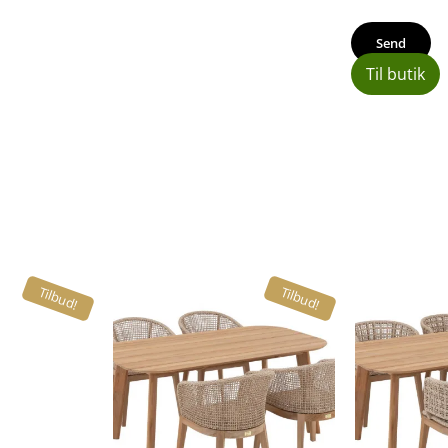
Til butik
Tilbud!
Tilbud!