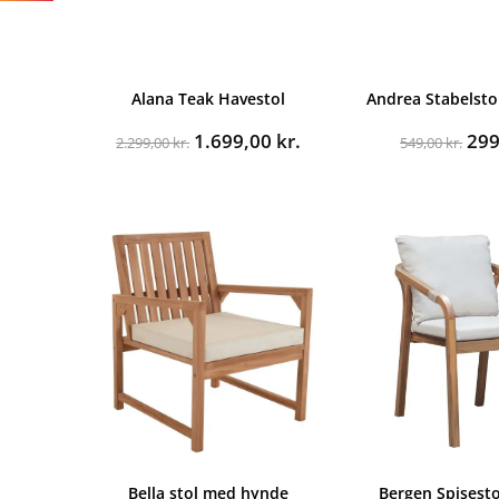
Alana Teak Havestol
Andrea Stabelstol
Den
Den
De
1.699,00
kr.
29
2.299,00
kr.
549,00
kr.
oprindelige
aktuelle
opr
pris
pris
pri
var:
er:
var
2.299,00 kr..
1.699,00 kr..
549
Bella stol med hynde
Bergen Spisest