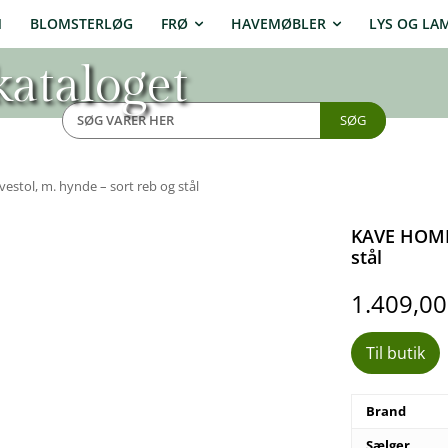
N
BLOMSTERLØG
FRØ
HAVEMØBLER
LYS OG LA
ataloget
SØG
tol, m. hynde – sort reb og stål
KAVE HOME 
stål
1.409,0
Til butik
Brand
Sælger