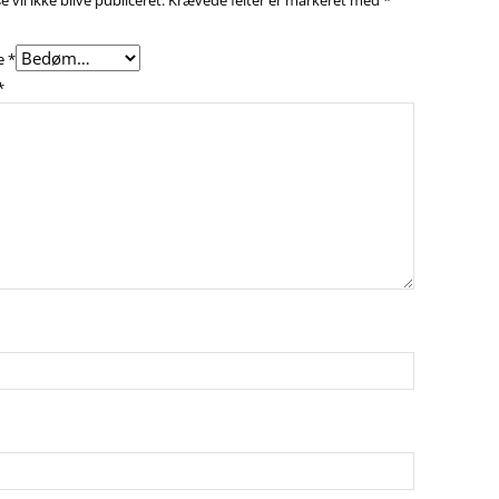
 vil ikke blive publiceret.
Krævede felter er markeret med
*
e
*
*