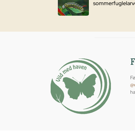
sommerfuglelarv
Fø
@
ha