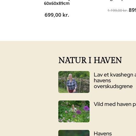
60x60x89cm
De
89
1.199,00
kr.
699,00
kr.
op
pri
var
1.1
NATUR I HAVEN
Lav et kvashegn 
havens
overskudsgrene
Vild med haven 
Havens