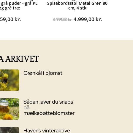
 grå puder - grå PE
Spisebordsstol Metal Grøn 80
 og grå træ
cm, 4 stk
Den
Den
559,00
kr.
4.999,00
kr.
6.395,00
kr.
oprindelige
aktuelle
pris
pris
var:
er:
6.395,00 kr..
4.999,00 kr..
A ARKIVET
Grønkål i blomst
Sådan laver du snaps
på
mælkebøtteblomster
Havens vinteraktive