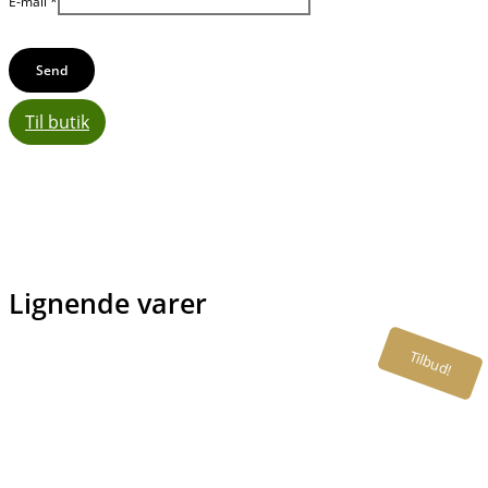
E-mail
*
Til butik
Lignende varer
Tilbud!