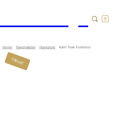
Havekataloget
Home
Havemøbler
Havestole
Køln Teak Foldestol
Tilbud!