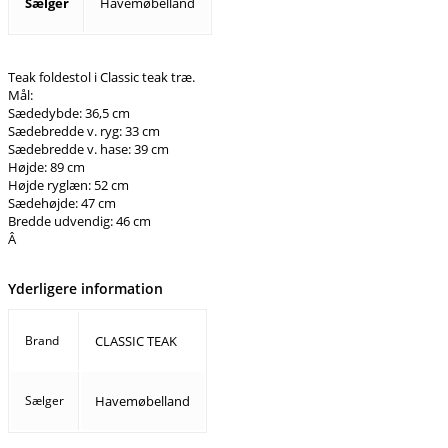
Sælger
Havemøbelland
Teak foldestol i Classic teak træ.
Mål:
Sædedybde: 36,5 cm
Sædebredde v. ryg: 33 cm
Sædebredde v. hase: 39 cm
Højde: 89 cm
Højde ryglæn: 52 cm
Sædehøjde: 47 cm
Bredde udvendig: 46 cm
Â
Yderligere information
Brand
CLASSIC TEAK
Sælger
Havemøbelland