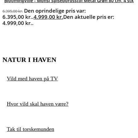
Bloomingville - Monsi Spisebordsstol Metal Grøn 80 cm, 4 stk
Den oprindelige pris var:
6.395,00
kr.
6.395,00 kr..
4.999,00
kr.
Den aktuelle pris er:
4.999,00 kr..
NATUR I HAVEN
Vild med haven på TV
Hvor vild skal haven være?
Tak til torskemunden