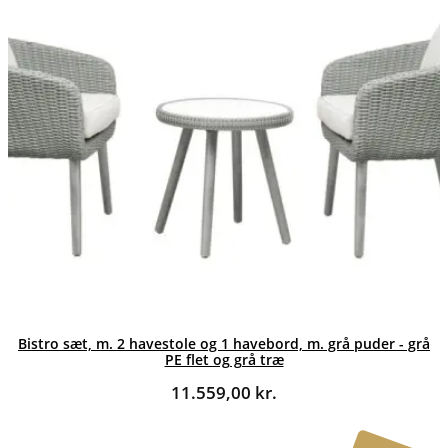
Bistro sæt, m. 2 havestole og 1 havebord, m. grå puder - grå
PE flet og grå træ
11.559,00
kr.