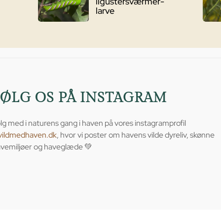
ligustersværmer-
larve
FØLG OS PÅ INSTAGRAM
lg med i naturens gang i haven på vores instagramprofil
vildmedhaven.dk
, hvor vi poster om havens vilde dyreliv, skønne
vemiljøer og haveglæde 💚