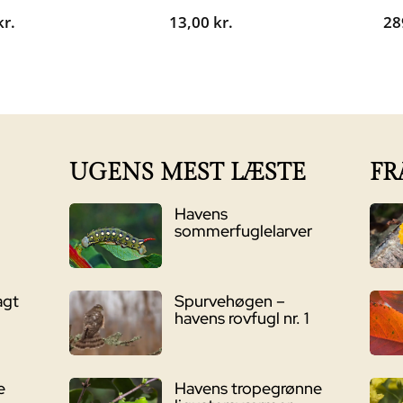
kr.
13,00
kr.
28
UGENS MEST LÆSTE
FR
Havens
sommerfuglelarver
agt
Spurvehøgen –
havens rovfugl nr. 1
e
Havens tropegrønne