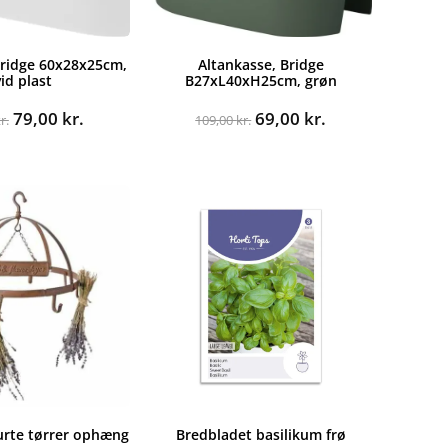
Bridge 60x28x25cm,
Altankasse, Bridge
id plast
B27xL40xH25cm, grøn
Den
Den
Den
Den
79,00
kr.
69,00
kr.
r.
109,00
kr.
oprindelige
aktuelle
oprindelige
aktuelle
pris
pris
pris
pris
var:
er:
var:
er:
159,00 kr..
79,00 kr..
109,00 kr..
69,00 kr..
urte tørrer ophæng
Bredbladet basilikum frø