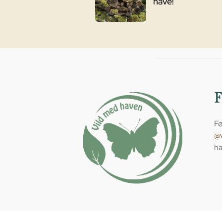
have!
Fø
@
ha