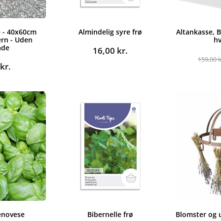
 - 40x60cm
Almindelig syre frø
Altankasse, 
ern - Uden
hv
ade
16,00
kr.
159,00
k
9
kr.
enovese
Bibernelle frø
Blomster og 