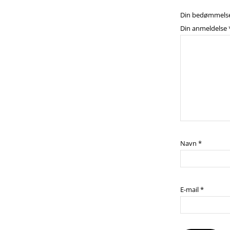
Din bedømmels
Din anmeldelse
Navn
*
E-mail
*