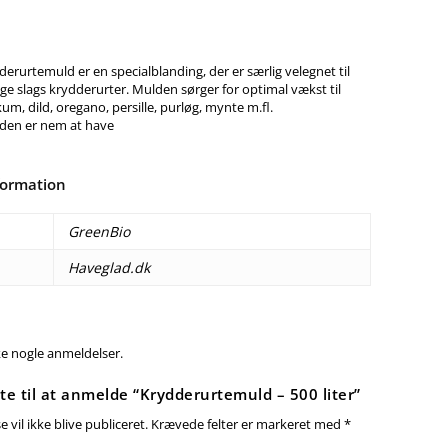
rurtemuld er en specialblanding, der er særlig velegnet til
e slags krydderurter. Mulden sørger for optimal vækst til
kum, dild, oregano, persille, purløg, mynte m.fl.
den er nem at have
formation
GreenBio
Haveglad.dk
ke nogle anmeldelser.
te til at anmelde “Krydderurtemuld – 500 liter”
 vil ikke blive publiceret.
Krævede felter er markeret med
*