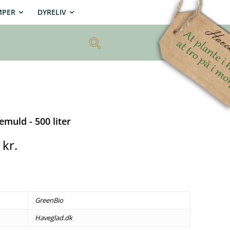
MPER
DYRELIV
muld - 500 liter
0
kr.
GreenBio
Haveglad.dk