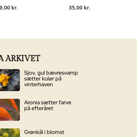
9,00
kr.
35,00
kr.
A ARKIVET
Sjov, gul bævresvamp
sætter kulør på
vinterhaven
Aronia sætter farve
på efteråret
Grønkål i blomst