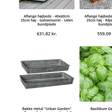
Aflange højbede - 40x60cm
Aflange højbede
25cm høj - Galvaniseret - Uden
25cm høj - Råj
bundplade
bundpl
631,82
kr.
559,0
Bakke metal "Urban Garden"
Basilikum G