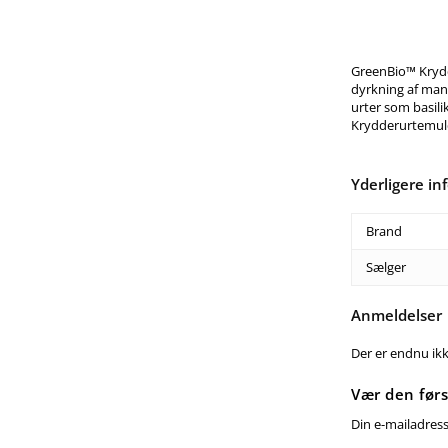
GreenBio™ Krydde
dyrkning af mang
urter som basili
Krydderurtemul
Yderligere in
Brand
Sælger
Anmeldelser
Der er endnu ik
Vær den førs
Din e-mailadresse