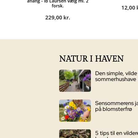
aflang - Ib Laursen vælg ml. 2
forsk.
12,00
229,00
kr.
NATUR I HAVEN
Den simple, vilde
sommerhushave
Sensommerens j
på blomsterfrø
5 tips til en vilder