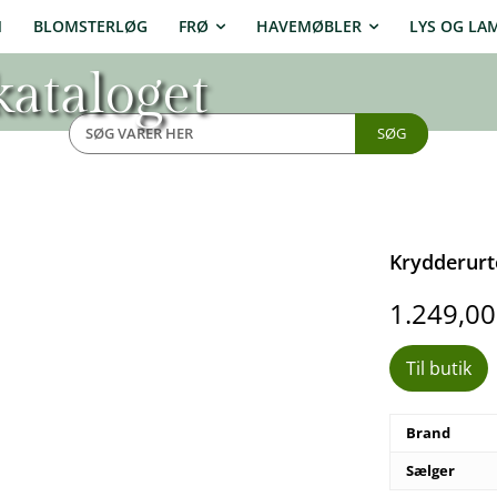
N
BLOMSTERLØG
FRØ
HAVEMØBLER
LYS OG LA
ataloget
SØG
Krydderurte
1.249,0
Til butik
Brand
Sælger