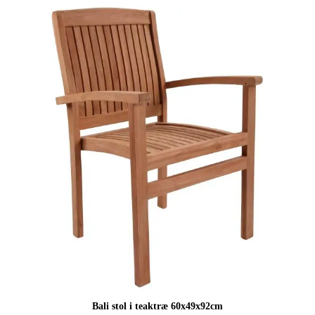
var:
er:
14.995,00 kr..
8.999,00 kr..
Bali stol i teaktræ 60x49x92cm