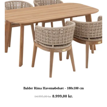
Balder Rima Havemøbelsæt - 180x100 cm
Den
Den
8.999,00
kr.
14.995,00
kr.
oprindelige
aktuelle
pris
pris