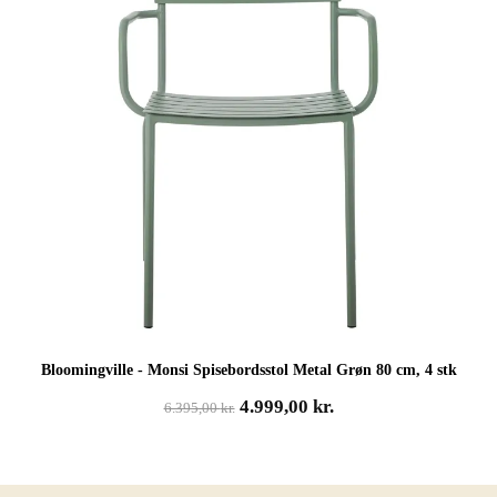
Bloomingville - Monsi Spisebordsstol Metal Grøn 80 cm, 4 stk
Den
Den
4.999,00
kr.
6.395,00
kr.
oprindelige
aktuelle
pris
pris
var:
er:
6.395,00 kr..
4.999,00 kr..