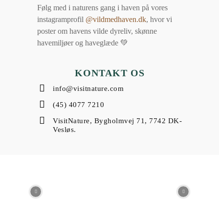
Følg med i naturens gang i haven på vores
instagramprofil
@vildmedhaven.dk
, hvor vi
poster om havens vilde dyreliv, skønne
havemiljøer og haveglæde 💚
KONTAKT OS
info@visitnature.com
(45) 4077 7210
VisitNature, Bygholmvej 71, 7742 DK-
Vesløs.