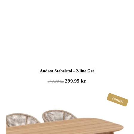
Andrea Stabelstol - 2-line Grå
Den
Den
299,95
kr.
549,00
kr.
oprindelige
aktuelle
pris
pris
Tilbud!
var:
er:
549,00 kr..
299,95 kr..