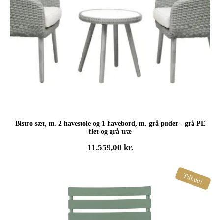
Bistro sæt, m. 2 havestole og 1 havebord, m. grå puder - grå PE
flet og grå træ
11.559,00
kr.
Tilbud!