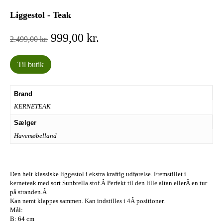
Liggestol - Teak
Den
Den
999,00
kr.
2.499,00
kr.
oprindelige
aktuelle
pris
pris
Til butik
var:
er:
2.499,00 kr..
999,00 kr..
Brand
KERNETEAK
Sælger
Havemøbelland
Den helt klassiske liggestol i ekstra kraftig udførelse. Fremstillet i
kerneteak med sort Sunbrella stof.Â Perfekt til den lille altan ellerÂ en tur
på stranden.Â
Kan nemt klappes sammen. Kan indstilles i 4Â positioner.
Mål:
B: 64 cm