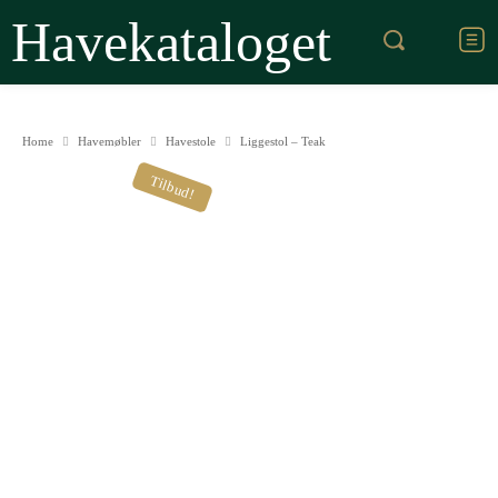
Havekataloget
Home
Havemøbler
Havestole
Liggestol – Teak
Tilbud!