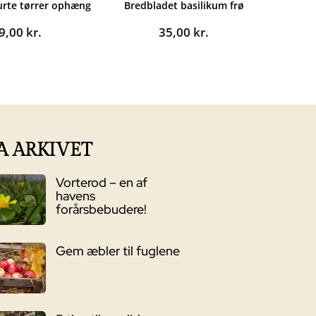
urte tørrer ophæng
Bredbladet basilikum frø
9,00
kr.
35,00
kr.
A ARKIVET
Vorterod – en af
havens
forårsbebudere!
Gem æbler til fuglene