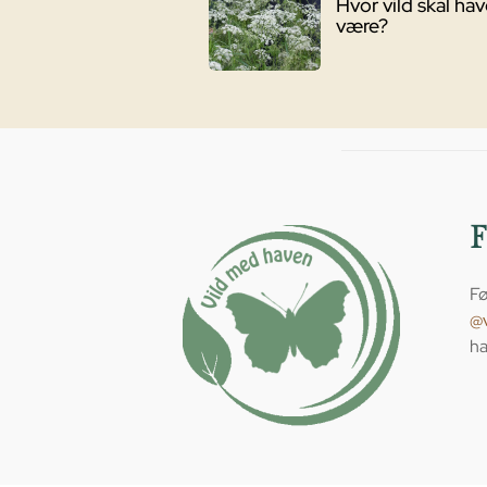
Hvor vild skal ha
være?
Fø
@
ha