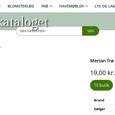
N
BLOMSTERLØG
FRØ
HAVEMØBLER
LYS OG LA
ataloget
SØG
”
Merian frø
19,00
kr
Til butik
Brand
Sælger