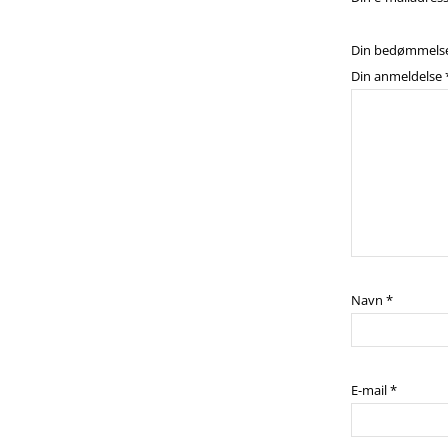
Din bedømmels
Din anmeldelse
Navn
*
E-mail
*