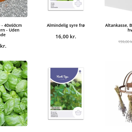
 - 40x60cm
Almindelig syre frø
Altankasse, 
ern - Uden
hv
ade
16,00
kr.
159,00
k
9
kr.