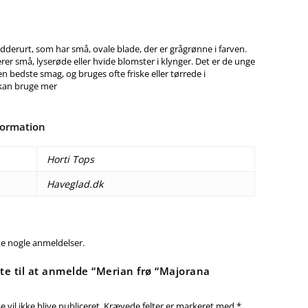
dderurt, som har små, ovale blade, der er grågrønne i farven.
er små, lyserøde eller hvide blomster i klynger. Det er de unge
en bedste smag, og bruges ofte friske eller tørrede i
kan bruge mer
formation
Horti Tops
Haveglad.dk
ke nogle anmeldelser.
te til at anmelde “Merian frø “Majorana
 vil ikke blive publiceret.
Krævede felter er markeret med
*