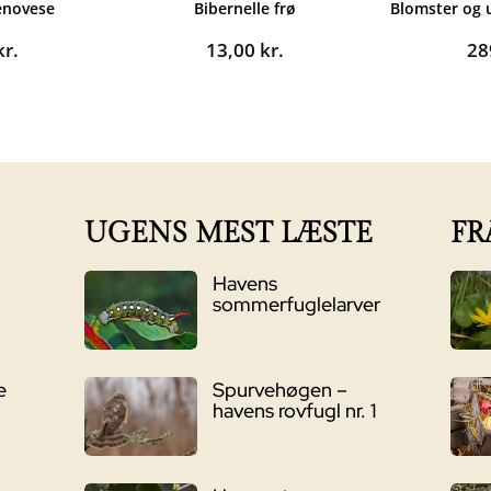
enovese
Bibernelle frø
Blomster og 
kr.
13,00
kr.
28
UGENS MEST LÆSTE
FR
Havens
sommerfuglelarver
e
Spurvehøgen –
havens rovfugl nr. 1