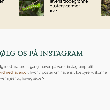
ven
Havens tropegrønne
ligustersværmer-
larve
FØLG OS PÅ INSTAGRAM
lg med i naturens gang i haven på vores instagramprofil
vildmedhaven.dk
, hvor vi poster om havens vilde dyreliv, skønne
vemiljøer og haveglæde 💚