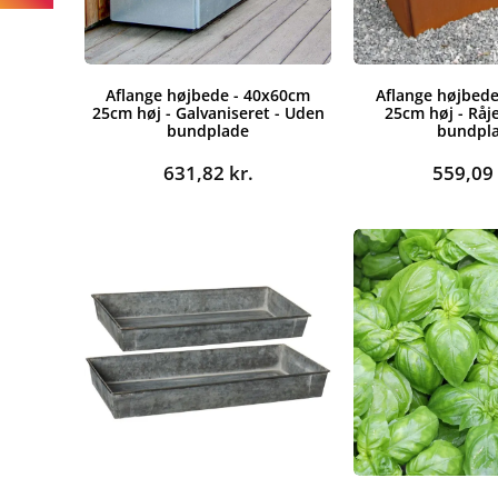
Aflange højbede - 40x60cm
Aflange højbede
25cm høj - Galvaniseret - Uden
25cm høj - Råj
bundplade
bundpl
631,82
kr.
559,0