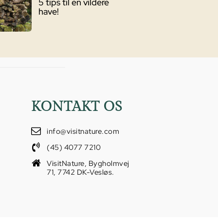
5 tips til en vildere
have!
KONTAKT OS
info@visitnature.com
(45) 4077 7210
VisitNature, Bygholmvej
71, 7742 DK-Vesløs.