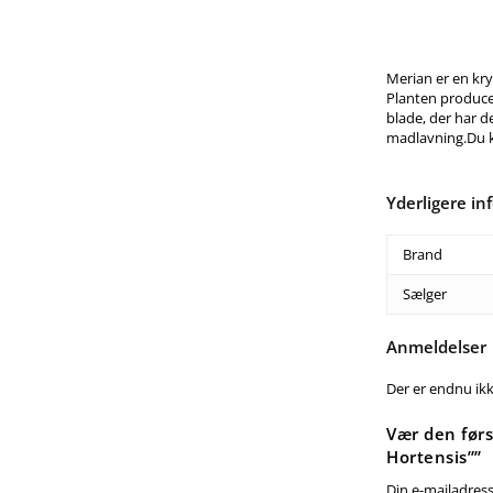
Merian er en kry
Planten producer
blade, der har d
madlavning.Du 
Yderligere in
Brand
Sælger
Anmeldelser
Der er endnu ik
Vær den førs
Hortensis””
Din e-mailadresse