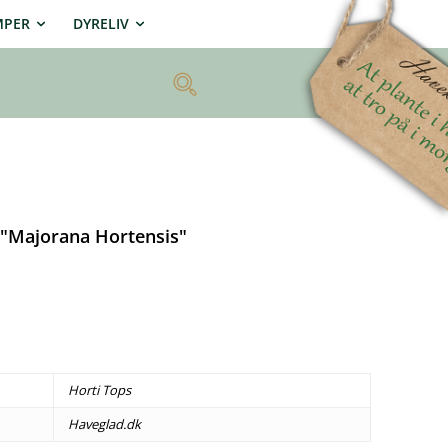
MPER
DYRELIV
 "Majorana Hortensis"
.
Horti Tops
Haveglad.dk