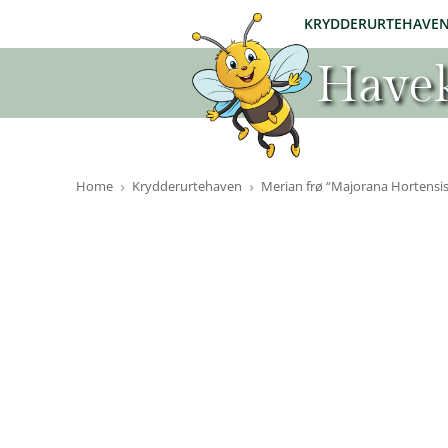
KRYDDERURTEHAVE
Havek
Home
Krydderurtehaven
Merian frø “Majorana Hortensis