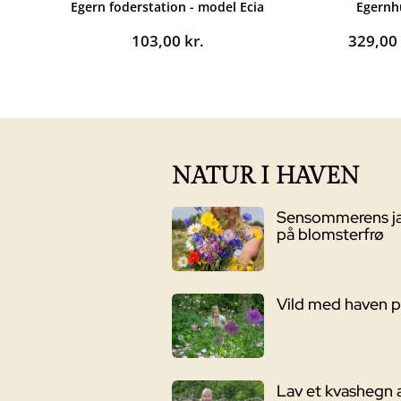
Egern foderstation - model Ecia
Egernh
103,00
kr.
329,0
NATUR I HAVEN
Sensommerens j
på blomsterfrø
Vild med haven 
Lav et kvashegn 