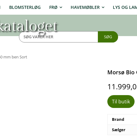
N
BLOMSTERLØG
FRØ
HAVEMØBLER
LYS OG LA
ataloget
SØG
50 mm ben Sort
Morsø Bio 
11.999,
Til butik
Brand
Sælger