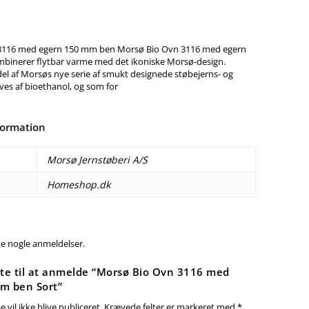
3116 med egern 150 mm ben Morsø Bio Ovn 3116 med egern
inerer flytbar varme med det ikoniske Morsø-design.
el af Morsøs nye serie af smukt designede støbejerns- og
ives af bioethanol, og som for
formation
Morsø Jernstøberi A/S
Homeshop.dk
ke nogle anmeldelser.
ste til at anmelde “Morsø Bio Ovn 3116 med
m ben Sort”
 vil ikke blive publiceret.
Krævede felter er markeret med
*