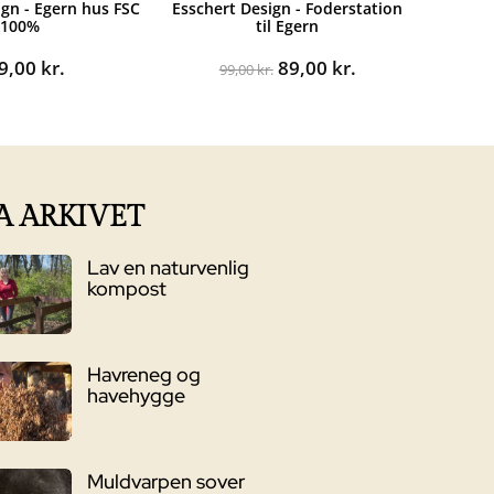
ign - Egern hus FSC
Esschert Design - Foderstation
100%
til Egern
Den
Den
9,00
kr.
89,00
kr.
99,00
kr.
oprindelige
aktuelle
pris
pris
var:
er:
99,00 kr..
89,00 kr..
A ARKIVET
Lav en naturvenlig
kompost
Havreneg og
havehygge
Muldvarpen sover