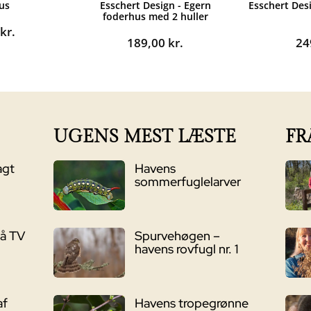
us
Esschert Design - Egern
Esschert Des
foderhus med 2 huller
0
kr.
189,00
kr.
24
UGENS MEST LÆSTE
FR
agt
Havens
sommerfuglelarver
på TV
Spurvehøgen –
havens rovfugl nr. 1
af
Havens tropegrønne