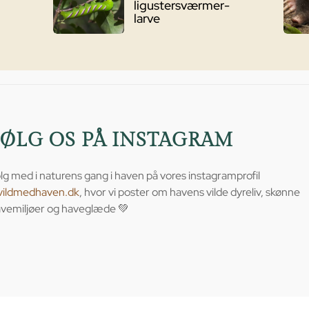
ligustersværmer-
larve
FØLG OS PÅ INSTAGRAM
lg med i naturens gang i haven på vores instagramprofil
vildmedhaven.dk
, hvor vi poster om havens vilde dyreliv, skønne
vemiljøer og haveglæde 💚