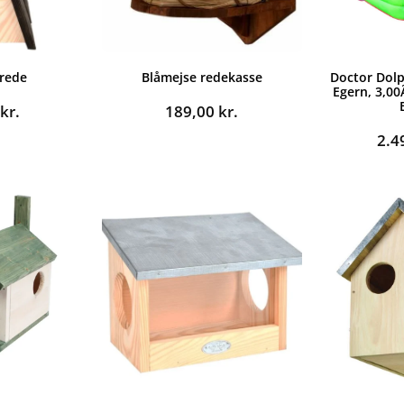
 rede
Blåmejse redekasse
Doctor Dolp
Egern, 3,00Ã
0
kr.
189,00
kr.
2.4