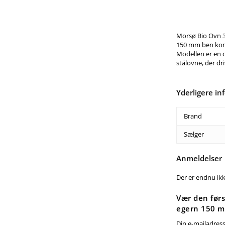
Morsø Bio Ovn 
150 mm ben komb
Modellen er en d
stålovne, der dr
Yderligere in
Brand
Sælger
Anmeldelser
Der er endnu ik
Vær den før
egern 150 m
Din e-mailadresse