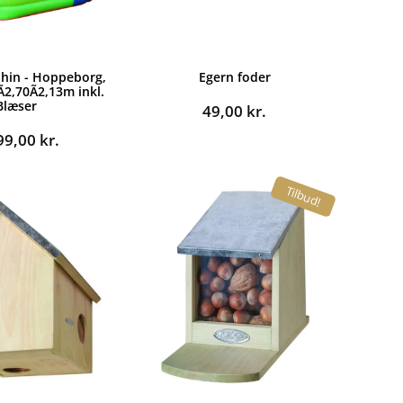
hin - Hoppeborg,
Egern foder
2,70Ã2,13m inkl.
Blæser
49,00
kr.
99,00
kr.
Tilbud!