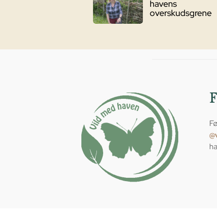
havens
overskudsgrene
Fø
@
ha