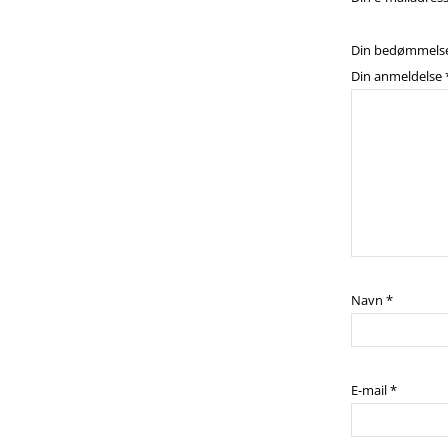
Din bedømmels
Din anmeldelse
Navn
*
E-mail
*