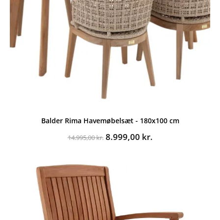
Balder Rima Havemøbelsæt - 180x100 cm
Den
Den
8.999,00
kr.
14.995,00
kr.
oprindelige
aktuelle
pris
pris
var:
er:
14.995,00 kr..
8.999,00 kr..