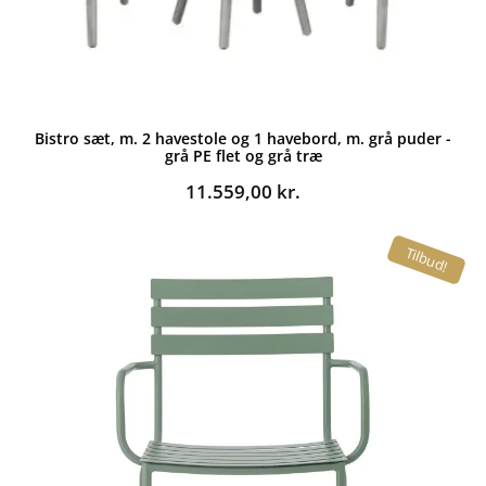
Bistro sæt, m. 2 havestole og 1 havebord, m. grå puder -
grå PE flet og grå træ
11.559,00
kr.
Tilbud!