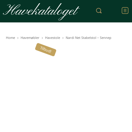
Havekataloget
Home
Havemøbler
Havestole
Nardi Net Stabelstol – Sennep
Tilbud!