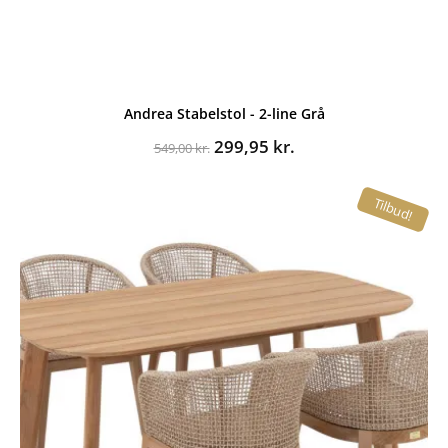
Andrea Stabelstol - 2-line Grå
Den
Den
299,95
kr.
549,00
kr.
oprindelige
aktuelle
pris
pris
Tilbud!
var:
er:
549,00 kr..
299,95 kr..