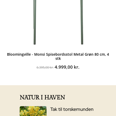
Bloomingville - Monsi Spisebordsstol Metal Grøn 80 cm, 4
stk
Den
Den
4.999,00
kr.
6.395,00
kr.
oprindelige
aktuelle
pris
pris
var:
er:
6.395,00 kr..
4.999,00 kr..
NATUR I HAVEN
Tak til torskemunden