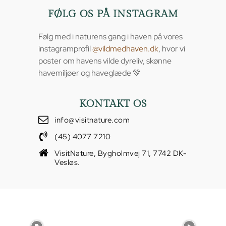
FØLG OS PÅ INSTAGRAM
Følg med i naturens gang i haven på vores
instagramprofil
@vildmedhaven.dk
, hvor vi
poster om havens vilde dyreliv, skønne
havemiljøer og haveglæde 💚
KONTAKT OS
info@visitnature.com
(45) 4077 7210
VisitNature, Bygholmvej 71, 7742 DK-
Vesløs.