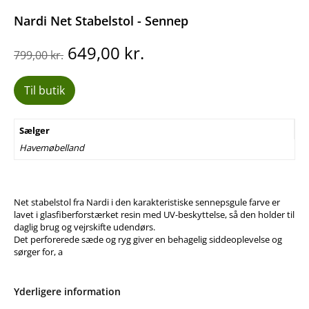
Nardi Net Stabelstol - Sennep
Den
Den
649,00
kr.
799,00
kr.
oprindelige
aktuelle
pris
pris
Til butik
var:
er:
799,00 kr..
649,00 kr..
Sælger
Havemøbelland
Net stabelstol fra Nardi i den karakteristiske sennepsgule farve er
lavet i glasfiberforstærket resin med UV-beskyttelse, så den holder til
daglig brug og vejrskifte udendørs.
Det perforerede sæde og ryg giver en behagelig siddeoplevelse og
sørger for, a
Yderligere information