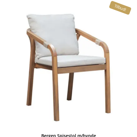
Tilbud!
Bergen Spisestol m/hynde