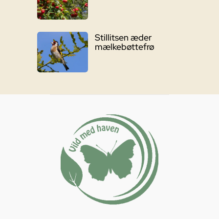
Stillitsen æder
mælkebøttefrø