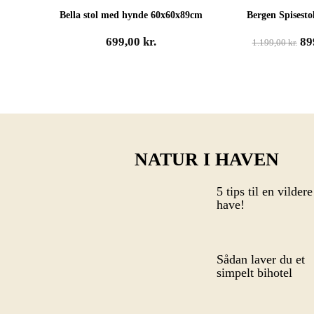
Bella stol med hynde 60x60x89cm
Bergen Spisest
De
699,00
kr.
89
1.199,00
kr.
op
pr
va
1.1
NATUR I HAVEN
5 tips til en vildere
have!
Sådan laver du et
simpelt bihotel