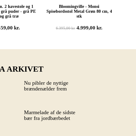
m. 2 havestole og 1
Bloomingville - Monsi
 grå puder - grå PE
Spisebordsstol Metal Grøn 80 cm, 4
 og grå træ
stk
Den
Den
559,00
kr.
4.999,00
kr.
6.395,00
kr.
oprindelige
aktuelle
pris
pris
var:
er:
6.395,00 kr..
4.999,00 kr..
A ARKIVET
Nu pibler de nyttige
brændenælder frem
Marmelade af de sidste
bær fra jordbærbedet