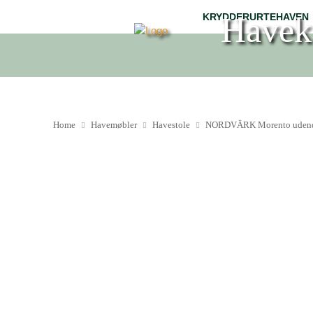
Havek
KRYDDERURTEHAVEN
Home
Havemøbler
Havestole
NORDVÄRK Morento udendørs 