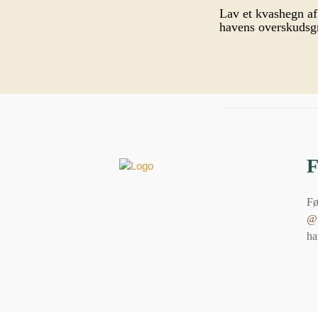
Lav et kvashegn af
havens overskudsg
Fø
@v
ha