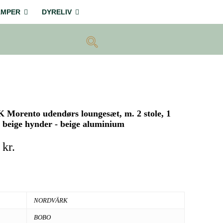
AMPER
DYRELIV
orento udendørs loungesæt, m. 2 stole, 1
, beige hynder - beige aluminium
0
kr.
NORDVÄRK
BOBO