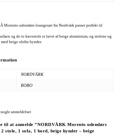
Â Morento udendørs loungesæt fra Nordvärk passer perfekt til
ofaen og de to havestole er lavet af beige aluminium, og stolene og
t med beige olefin hynder.
formation
NORDVÄRK
BOBO
 nogle anmeldelser.
te til at anmelde “NORDVÄRK Morento udendørs
2 stole, 1 sofa, 1 bord, beige hynder – beige