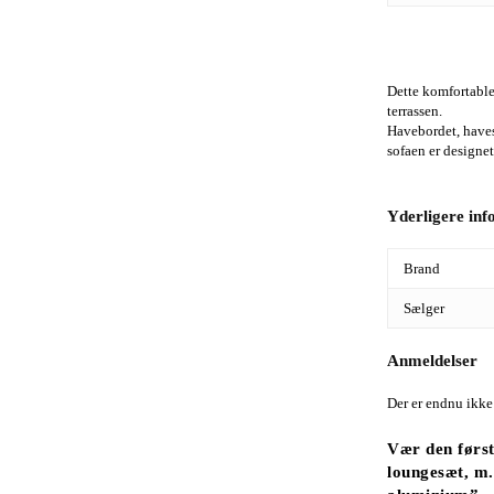
Dette komfortable
terrassen.
Havebordet, haves
sofaen er designe
Yderligere in
Brand
Sælger
Anmeldelser
Der er endnu ikke
Vær den førs
loungesæt, m. 