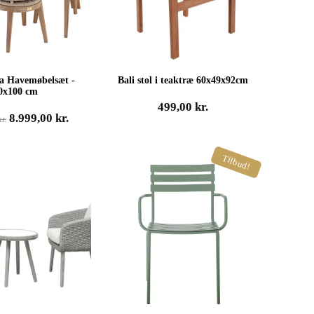
a Havemøbelsæt -
Bali stol i teaktræ 60x49x92cm
0x100 cm
499,00
kr.
Den
Den
8.999,00
kr.
kr.
oprindelige
aktuelle
pris
pris
Tilbud!
var:
er:
14.995,00 kr..
8.999,00 kr..