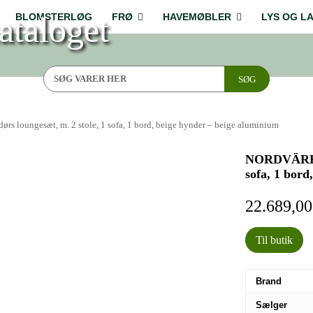
ataloget
BLOMSTERLØG
FRØ
HAVEMØBLER
LYS OG L
SØG
loungesæt, m. 2 stole, 1 sofa, 1 bord, beige hynder – beige aluminium
NORDVÄRK M
sofa, 1 bord
22.689,0
Til butik
Brand
Sælger