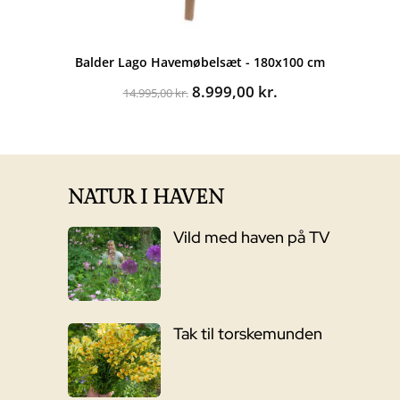
Balder Lago Havemøbelsæt - 180x100 cm
Den
Den
8.999,00
kr.
14.995,00
kr.
oprindelige
aktuelle
pris
pris
var:
er:
14.995,00 kr..
8.999,00 kr..
NATUR I HAVEN
Vild med haven på TV
Tak til torskemunden