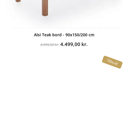
Alsi Teak bord - 90x150/200 cm
Den
Den
4.499,00
kr.
4.999,00
kr.
oprindelige
aktuelle
pris
pris
Tilbud!
var:
er:
4.999,00 kr..
4.499,00 kr..