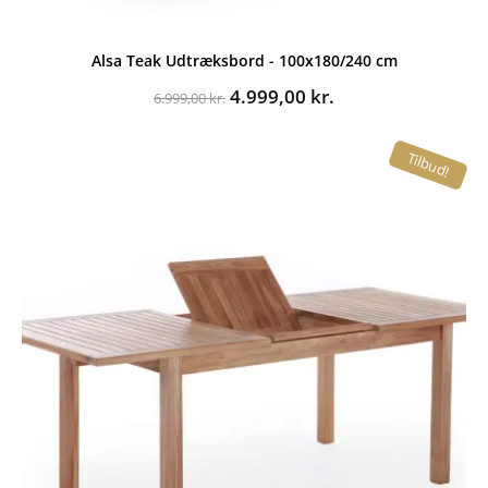
Alsa Teak Udtræksbord - 100x180/240 cm
Den
Den
4.999,00
kr.
6.999,00
kr.
oprindelige
aktuelle
pris
pris
Tilbud!
var:
er:
6.999,00 kr..
4.999,00 kr..