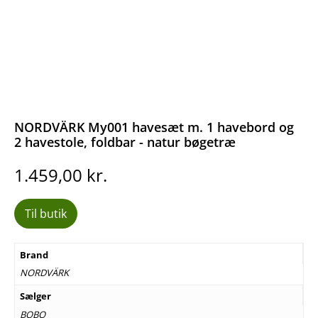
NORDVÄRK My001 havesæt m. 1 havebord og
2 havestole, foldbar - natur bøgetræ
1.459,00
kr.
Til butik
Brand
NORDVÄRK
Sælger
BOBO