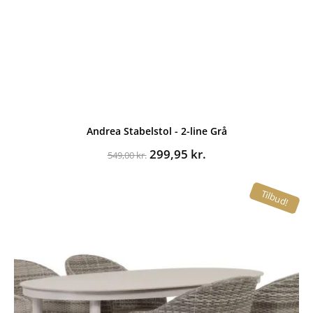
Andrea Stabelstol - 2-line Grå
Den
Den
299,95
kr.
549,00
kr.
oprindelige
aktuelle
pris
pris
Tilbud!
var:
er:
549,00 kr..
299,95 kr..