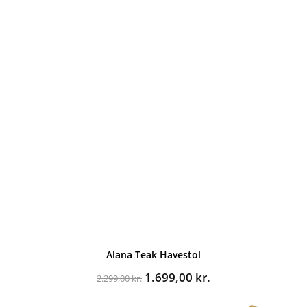
Alana Teak Havestol
Den
Den
1.699,00
kr.
2.299,00
kr.
oprindelige
aktuelle
pris
pris