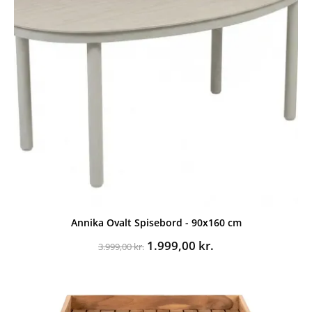
Annika Ovalt Spisebord - 90x160 cm
Den
Den
1.999,00
kr.
3.999,00
kr.
oprindelige
aktuelle
pris
pris
var:
er:
3.999,00 kr..
1.999,00 kr..