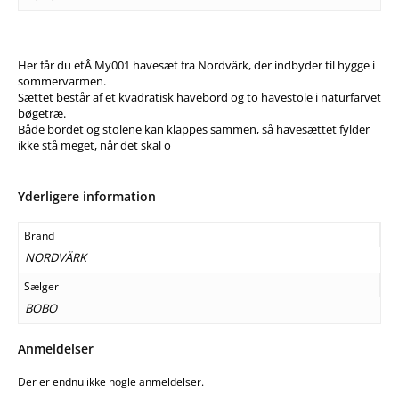
Her får du etÂ My001 havesæt fra Nordvärk, der indbyder til hygge i
sommervarmen.
Sættet består af et kvadratisk havebord og to havestole i naturfarvet
bøgetræ.
Både bordet og stolene kan klappes sammen, så havesættet fylder
ikke stå meget, når det skal o
Yderligere information
Brand
NORDVÄRK
Sælger
BOBO
Anmeldelser
Der er endnu ikke nogle anmeldelser.