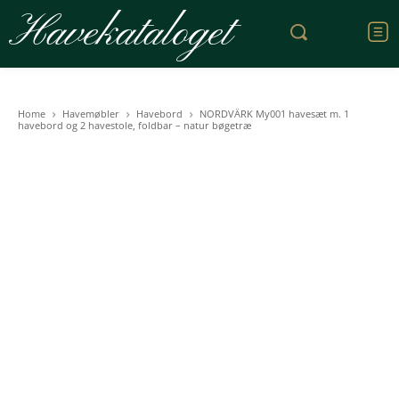
Havekataloget
Home
Havemøbler
Havebord
NORDVÄRK My001 havesæt m. 1
havebord og 2 havestole, foldbar – natur bøgetræ