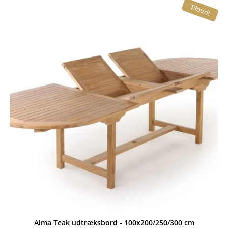
Tilbud!
var:
er:
2.299,00 kr..
1.699,00 kr..
Alma Teak udtræksbord - 100x200/250/300 cm