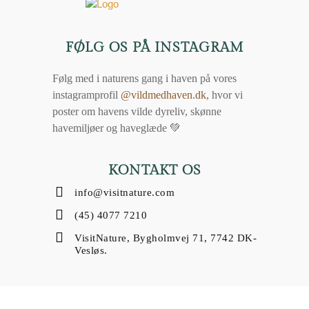
FØLG OS PÅ INSTAGRAM
Følg med i naturens gang i haven på vores
instagramprofil
@vildmedhaven.dk
, hvor vi
poster om havens vilde dyreliv, skønne
havemiljøer og haveglæde 💚
KONTAKT OS
info@visitnature.com
(45) 4077 7210
VisitNature, Bygholmvej 71, 7742 DK-
Vesløs.