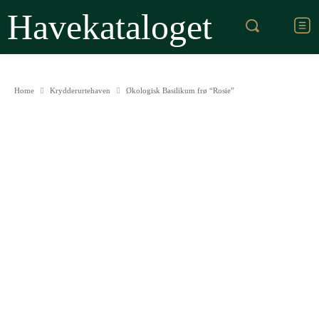
Havekataloget
Home
Krydderurtehaven
Økologisk Basilikum frø “Rosie”