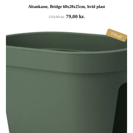
Altankasse, Bridge 60x28x25cm, hvid plast
Den
Den
79,00
kr.
159,00
kr.
oprindelige
aktuelle
pris
pris
Tilbud!
var:
er:
159,00 kr..
79,00 kr..