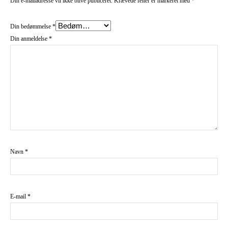
Din e-mailadresse vil ikke blive publiceret.
Krævede felter er markeret med
*
Din bedømmelse
*
Din anmeldelse
*
Navn
*
E-mail
*