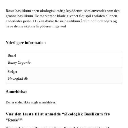
Rosie basilikum er en økologisk etårig krydderurt, som anvendes som den
grønne basilikum. De mørkerøde blade giver et flot spil i salaten eller en
anderledes pesto. Du kan dyrke Rosie basilikum året rundt indendørs og
have denne skønne krydderurt lige ved
Yderligere information
Brand
Buzzy Organic
Sælger
Haveglad.dk
Anmeldelser
Der er endnu ikke nogle anmeldelser.
Vær den første til at anmelde “Økologisk Basilikum frø
“Rosie””