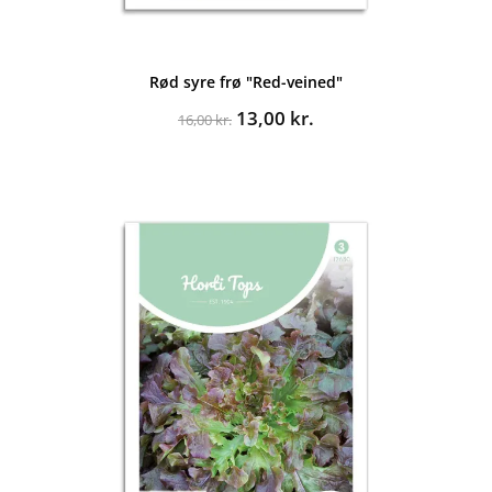
Rød syre frø "Red-veined"
Den
Den
13,00
kr.
16,00
kr.
oprindelige
aktuelle
pris
pris
var:
er:
16,00 kr..
13,00 kr..