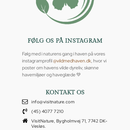
FØLG OS PÅ INSTAGRAM
Følg med i naturens gang i haven på vores
instagramprofil
@vildmedhaven.dk
, hvor vi
poster om havens vilde dyreliv, skønne
havemiljøer og haveglæde 💚
KONTAKT OS
info@visitnature.com
(45) 4077 7210
VisitNature, Bygholmvej 71, 7742 DK-
Vesløs.