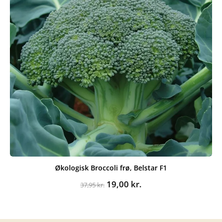
Økologisk Broccoli frø, Belstar F1
Den
Den
19,00
kr.
37,95
kr.
oprindelige
aktuelle
pris
pris
var:
er: