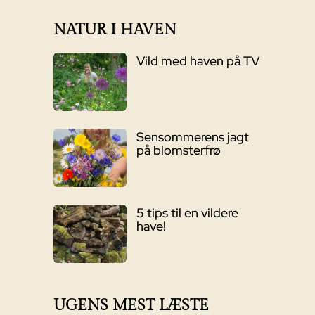
37,95 kr..
19,00 kr..
NATUR I HAVEN
Vild med haven på TV
Sensommerens jagt
på blomsterfrø
5 tips til en vildere
have!
UGENS MEST LÆSTE