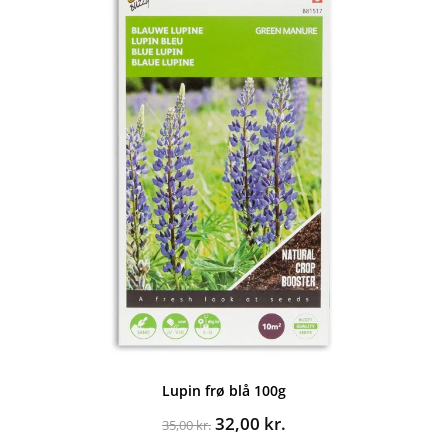
Lupin frø blå 100g
Den
Den
32,00
kr.
35,00
kr.
oprindelige
aktuelle