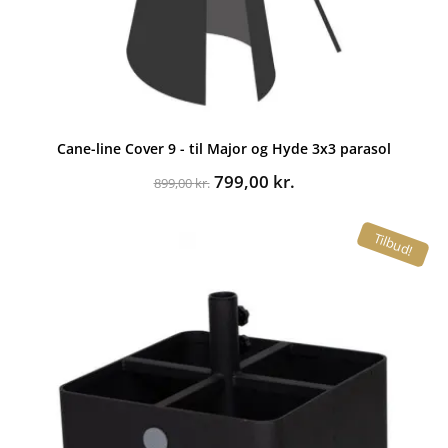
Cane-line Cover 9 - til Major og Hyde 3x3 parasol
Den
Den
799,00
kr.
899,00
kr.
oprindelige
aktuelle
pris
pris
Tilbud!
var:
er:
899,00 kr..
799,00 kr..