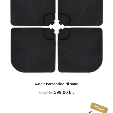
4-delt Parasolfod til sand
Den
Den
599,00
kr.
899,00
kr.
oprindelige
aktuelle
pris
pris
Tilbud!
var:
er:
899,00 kr..
599,00 kr..