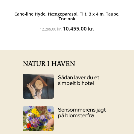
Cane-line Hyde, Hængeparasol, Tilt, 3 x 4 m, Taupe,
Trælook
Den
Den
10.455,00
kr.
12.299,00
kr.
oprindelige
aktuelle
pris
pris
var:
er:
12.299,00 kr..
10.455,00 kr..
NATUR I HAVEN
Sådan laver du et
simpelt bihotel
Sensommerens jagt
på blomsterfrø