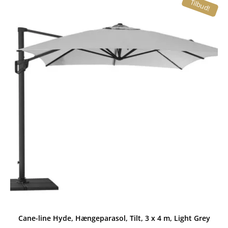
Tilbud!
var:
er:
9.649,00 kr..
8.499,00 kr..
Cane-line Hyde, Hængeparasol, Tilt, 3 x 4 m, Light Grey