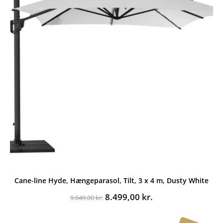
Cane-line Hyde, Hængeparasol, Tilt, 3 x 4 m, Dusty White
Den
Den
8.499,00
kr.
9.649,00
kr.
oprindelige
aktuelle
pris
pris