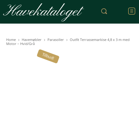
Havekataloget
Home
Havemøbler
Parasoller
Outfit Terrassemarkise 4,8 x 3 m med
Motor – Hvid/Grå
Tilbud!