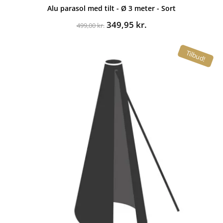
Alu parasol med tilt - Ø 3 meter - Sort
Den
Den
349,95
kr.
499,00
kr.
oprindelige
aktuelle
pris
pris
Tilbud!
var:
er:
499,00 kr..
349,95 kr..