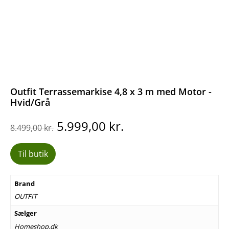
Outfit Terrassemarkise 4,8 x 3 m med Motor -
Hvid/Grå
Den
Den
5.999,00
kr.
8.499,00
kr.
oprindelige
aktuelle
pris
pris
Til butik
var:
er:
8.499,00 kr..
5.999,00 kr..
Brand
OUTFIT
Sælger
Homeshop.dk