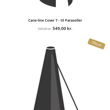
Cane-line Cover 7 - til Parasoller
Den
Den
549,00
kr.
599,00
kr.
oprindelige
aktuelle
pris
pris
Tilbud!
var:
er:
599,00 kr..
549,00 kr..