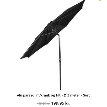
Alu parasol m/krank og tilt - Ø 3 meter - Sort
Den
Den
199,95
kr.
499,00
kr.