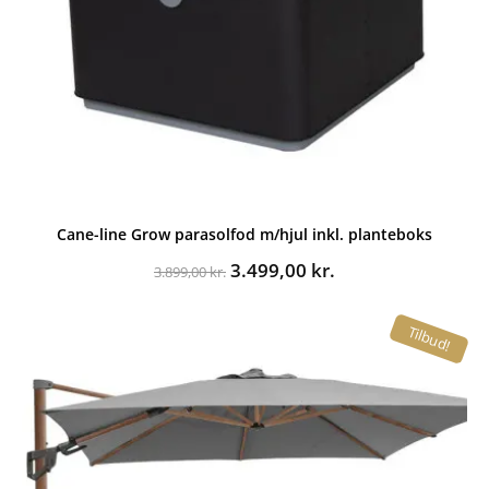
Cane-line Grow parasolfod m/hjul inkl. planteboks
Den
Den
3.499,00
kr.
3.899,00
kr.
oprindelige
aktuelle
pris
pris
Tilbud!
var:
er:
3.899,00 kr..
3.499,00 kr..