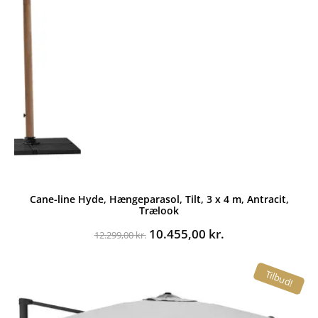
Cane-line Hyde, Hængeparasol, Tilt, 3 x 4 m, Antracit,
Trælook
Den
Den
10.455,00
kr.
12.299,00
kr.
oprindelige
aktuelle
pris
pris
Tilbud!
var:
er:
12.299,00 kr..
10.455,00 kr..