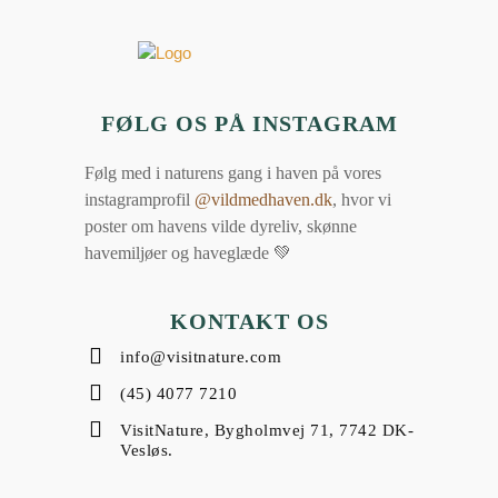
FØLG OS PÅ INSTAGRAM
Følg med i naturens gang i haven på vores
instagramprofil
@vildmedhaven.dk
, hvor vi
poster om havens vilde dyreliv, skønne
havemiljøer og haveglæde 💚
KONTAKT OS
info@visitnature.com
(45) 4077 7210
VisitNature, Bygholmvej 71, 7742 DK-
Vesløs.