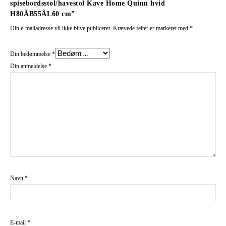
spisebordsstol/havestol Kave Home Quinn hvid
H80ÃB55ÃL60 cm”
Din e-mailadresse vil ikke blive publiceret.
Krævede felter er markeret med
*
Din bedømmelse
*
Din anmeldelse
*
Navn
*
E-mail
*