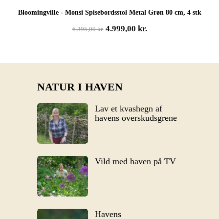
Bloomingville - Monsi Spisebordsstol Metal Grøn 80 cm, 4 stk
Den
Den
4.999,00
kr.
6.395,00
kr.
oprindelige
aktuelle
pris
pris
var:
er:
6.395,00 kr..
4.999,00 kr..
NATUR I HAVEN
Lav et kvashegn af
havens overskudsgrene
Vild med haven på TV
Havens