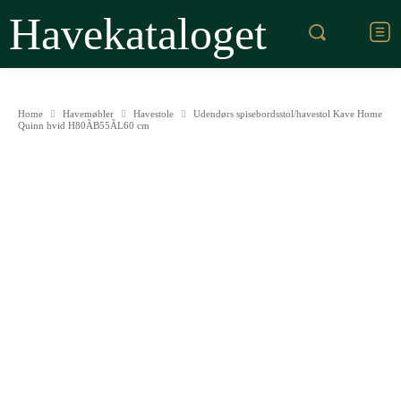
Havekataloget
Home
Havemøbler
Havestole
Udendørs spisebordsstol/havestol Kave Home
Quinn hvid H80ÃB55ÃL60 cm