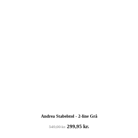
Andrea Stabelstol - 2-line Grå
Den
Den
299,95
kr.
549,00
kr.
oprindelige
aktuelle