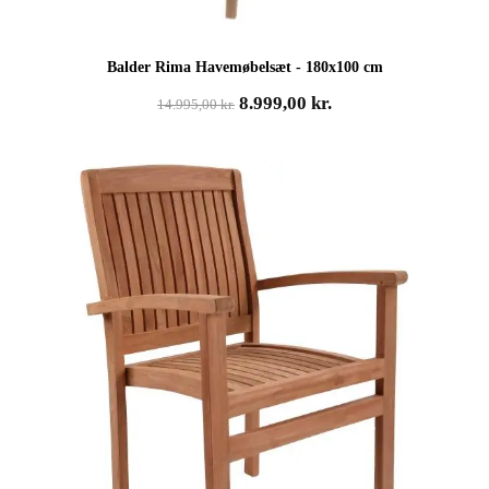
Balder Rima Havemøbelsæt - 180x100 cm
Den
Den
8.999,00
kr.
14.995,00
kr.
oprindelige
aktuelle
pris
pris
var:
er:
14.995,00 kr..
8.999,00 kr..