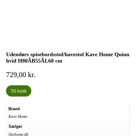
Udendørs spisebordsstol/havestol Kave Home Quinn
hvid H80ÃB55ÃL60 cm
729,00
kr.
Til butik
Brand
Kave Home
Sælger
likehome.dk