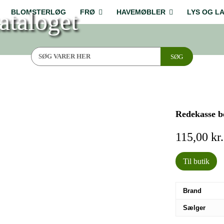
ataloget
BLOMSTERLØG
FRØ
HAVEMØBLER
LYS OG L
SØG
Redekasse b
115,00
kr.
Til butik
Brand
Sælger