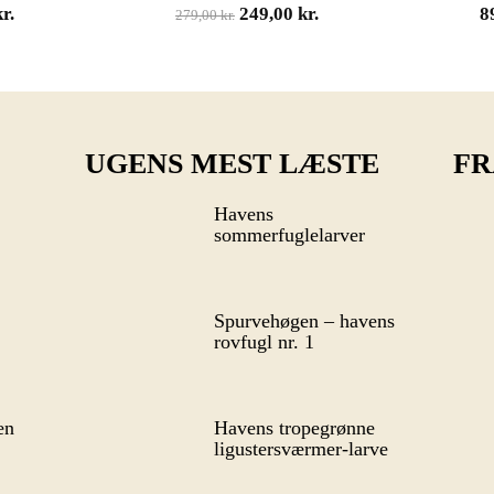
Den
Den
kr.
249,00
kr.
8
279,00
kr.
oprindelige
aktuelle
pris
pris
var:
er:
279,00 kr..
249,00 kr..
UGENS MEST LÆSTE
FR
Havens
sommerfuglelarver
Spurvehøgen – havens
rovfugl nr. 1
en
Havens tropegrønne
ligustersværmer-larve