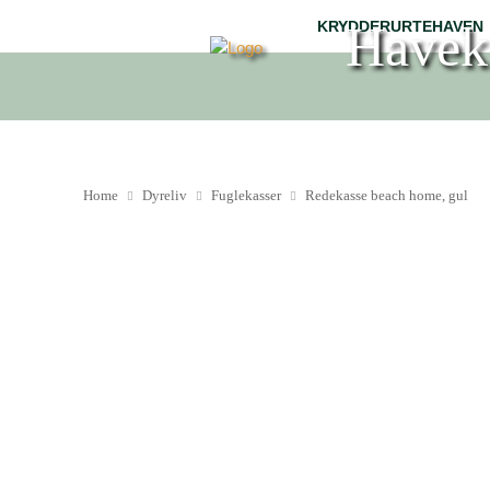
Havek
KRYDDERURTEHAVEN
Home
Dyreliv
Fuglekasser
Redekasse beach home, gul