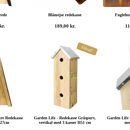
rede
Blåmejse redekasse
Fuglehus
kr.
189,00
kr.
1
Tilbud!
ure Redekasse
Garden Life - Redekasse Gråspurv,
Garden Life 
27cm
vertikal med 3 kasser H51 cm
me