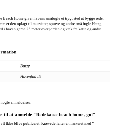
e Beach Home giver havens småfugle et trygt sted at bygge rede.
mm er den oplagt til musvitter, spurve og andre små fugle.Hæng
ted i haven gerne 25 meter over jorden og væk fra katte og andre
formation
Buzzy
Haveglad.dk
 nogle anmeldelser.
e til at anmelde “Redekasse beach home, gul”
vil ikke blive publiceret.
Krævede felter er markeret med
*