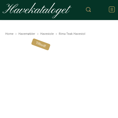
Havekataloget
Home
Havemøbler
Havestole
Rima Teak Havestol
Tilbud!