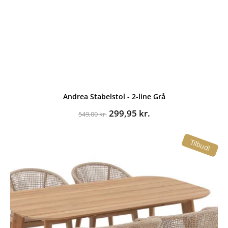
Andrea Stabelstol - 2-line Grå
Den
Den
299,95
kr.
549,00
kr.
oprindelige
aktuelle
pris
pris
Tilbud!
var:
er:
549,00 kr..
299,95 kr..