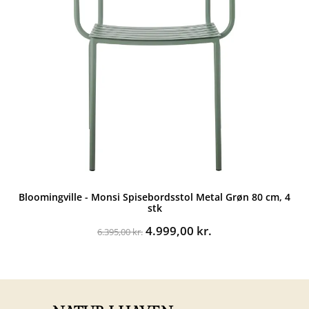
Bloomingville - Monsi Spisebordsstol Metal Grøn 80 cm, 4
stk
Den
Den
4.999,00
kr.
6.395,00
kr.
oprindelige
aktuelle
pris
pris
var:
er:
6.395,00 kr..
4.999,00 kr..