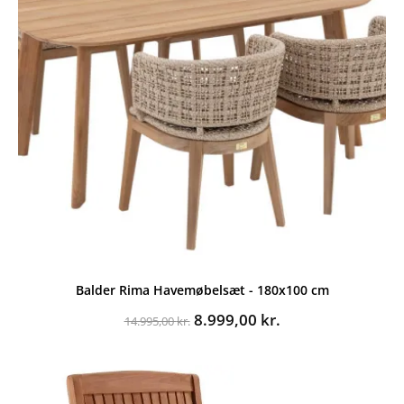
Balder Rima Havemøbelsæt - 180x100 cm
Den
Den
8.999,00
kr.
14.995,00
kr.
oprindelige
aktuelle
pris
pris
var:
er:
14.995,00 kr..
8.999,00 kr..