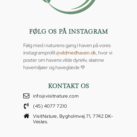
FØLG OS PÅ INSTAGRAM
Følg med i naturens gang i haven på vores
instagramprofil
@vildmedhaven.dk
, hvor vi
poster om havens vilde dyreliv, skønne
havemiljøer og haveglæde 💚
KONTAKT OS
info@visitnature.com
(45) 4077 7210
VisitNature, Bygholmvej 71, 7742 DK-
Vesløs.