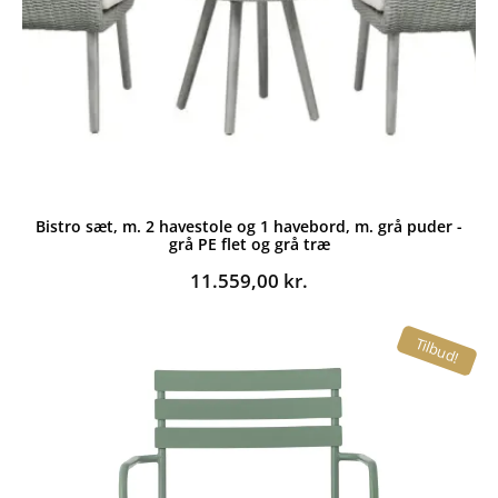
Bistro sæt, m. 2 havestole og 1 havebord, m. grå puder -
grå PE flet og grå træ
11.559,00
kr.
Tilbud!