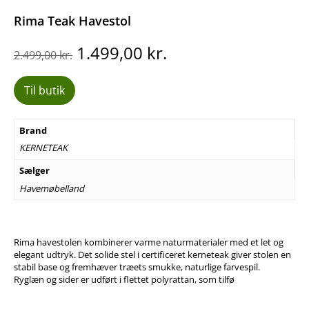
Rima Teak Havestol
Den
Den
1.499,00
kr.
2.499,00
kr.
oprindelige
aktuelle
pris
pris
Til butik
var:
er:
2.499,00 kr..
1.499,00 kr..
Brand
KERNETEAK
Sælger
Havemøbelland
Rima havestolen kombinerer varme naturmaterialer med et let og
elegant udtryk. Det solide stel i certificeret kerneteak giver stolen en
stabil base og fremhæver træets smukke, naturlige farvespil.
Ryglæn og sider er udført i flettet polyrattan, som tilfø