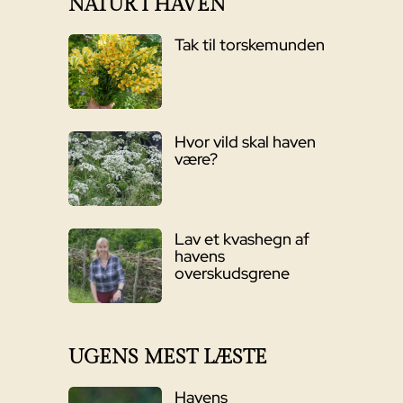
NATUR I HAVEN
Tak til torskemunden
Hvor vild skal haven
være?
Lav et kvashegn af
havens
overskudsgrene
UGENS MEST LÆSTE
Havens