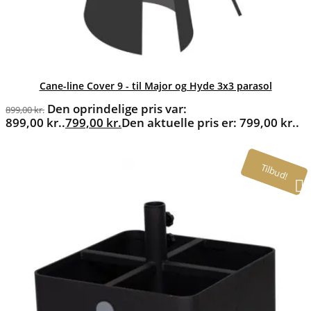
Cane-line Cover 9 - til Major og Hyde 3x3 parasol
Den oprindelige pris var:
899,00
kr.
899,00 kr..
799,00
kr.
Den aktuelle pris er: 799,00 kr..
Tilbud!