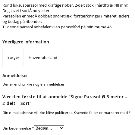
Rund luksusparasol med kraftige ribber. 2-delt stok i hårdttræ (48 mm).
Dug lavet i sortÂ polyester.
Parasollen er medÂ dobbelt snoretræk, forstærkninger (imiteret læder)
og beslag på ribender.
Til denne parasol anbefaler vi en parasolfod på minimumÂ 45
Yderligere information
Sælger
Havemøbelland
Anmeldelser
Der er endnu ikke nogle anmeldelser.
Vær den første til at anmelde “Signe Parasol Ø 3 meter –
2-delt – Sort”
Din e-mailadresse vil ikke blive publiceret.
Krævede felter er markeret med
*
Din bedømmelse
*